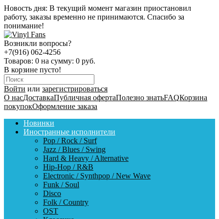
Новость дня:
В текущий момент магазин приостановил
работу, заказы временно не принимаются. Спасибо за
понимание!
Возникли вопросы?
+7(916) 062-4256
Товаров:
0
на сумму:
0 руб.
В корзине пусто!
Войти
или
зарегистрироваться
О нас
Доставка
Публичная оферта
Полезно знать
FAQ
Корзина
покупок
Оформление заказа
Новинки
Иностранные исполнители
Pop / Rock / Surf
Jazz / Blues / Swing
Hard & Heavy / Alternative
Hip-Hop / R&B
Electronic / Synthpop / New Wave
Funk / Soul
Disco
Folk / Country
OST