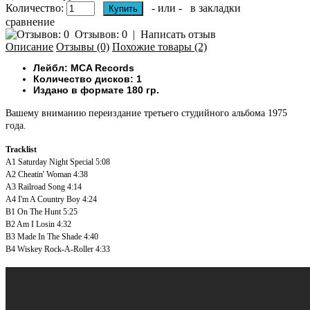
Количество:
- или -
в закладки
сравнение
Отзывов: 0
|
Написать отзыв
Описание
Отзывы (0)
Похожие товары (2)
Лейбл:
MCA Records
Количество дисков: 1
Издано в формате 180 гр.
Вашему вниманию переиздание третьего студийного альбома 1975
года.
Tracklist
A1
Saturday Night Special
5:08
A2
Cheatin' Woman
4:38
A3
Railroad Song
4:14
A4
I'm A Country Boy
4:24
B1
On The Hunt
5:25
B2
Am I Losin
4:32
B3
Made In The Shade
4:40
B4
Wiskey Rock-A-Roller
4:33