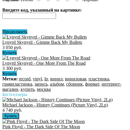
Введите код, указанный на картинке:
Продолжить
Lynyrd Skynyrd - Gimme Back My Bullets
3 050 руб.
Купить
Lynyrd Skynyrd - One More From The Road
3 300 руб.
Купить
Метки:
record
,
vinyl
,
lp
,
винил
,
виниловая
,
пластинка
,
грампластинка
,
запись
,
альбом
,
сборник
,
формат
,
интернет-
магазин
,
купить
,
москва
Бестселлеры
Michael Jackson - History Continues (Picture Vinyl, 2Lp)
4 740 руб.
Pink Floyd - The Dark Side Of The Moon