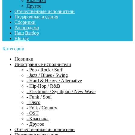
Классика
Другое
Отечественные исполнители
Подарочные издания
Сборники
Распродажа
Наш Выбор
Blu-ray
Категории
Новинки
Иностранные исполнители
- Pop / Rock / Surf
- Jazz / Blues / Swing
- Hard & Heavy / Alternative
- Hip-Hop / R&B
- Electronic / Synthpop / New Wave
- Funk / Soul
- Disco
- Folk / Country
- OST
- Классика
- Другое
Отечественные исполнители
Подарочные издания