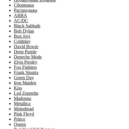
Сборники
Распродажа
ABBA
AC/DC
Black Sabbath
Bob Dylan
Bon Jovi
Coldplay
David Bowie
Deep Purple
Depeche Mode
Elvis Presley
Foo Fighters
Frank Sinatra
Green Day
Iron Maiden
Kiss
Led Zeppelin
Madonna
Metallica
Motorhead
Pink Floyd
Prince
Queen