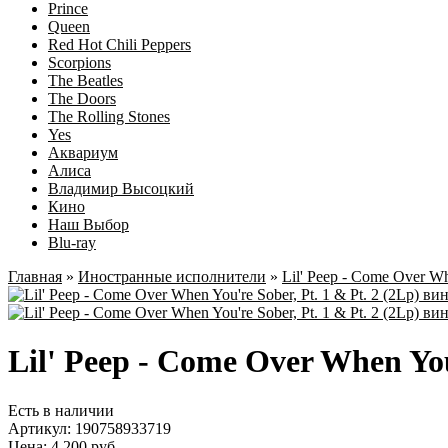
Prince
Queen
Red Hot Chili Peppers
Scorpions
The Beatles
The Doors
The Rolling Stones
Yes
Аквариум
Алиса
Владимир Высоцкий
Кино
Наш Выбор
Blu-ray
Главная
»
Иностранные исполнители
»
Lil' Peep - Come Over Whe
Lil' Peep - Come Over When You
Есть в наличии
Артикул:
190758933719
Цена: 4 200 руб.