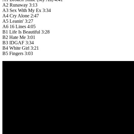
A2
Runaway
3:13
A3
Sex With My Ex
3:34
A4
Cry Alone
2:47
A5
Leanin'
3:27
A6
16 Lines
4:05
B1
Life Is Beautiful
3:28
B2
Hate Me
3:01
B3
IDGAF
3:34
B4
White Girl
3:21
B5
Fingers
3:03