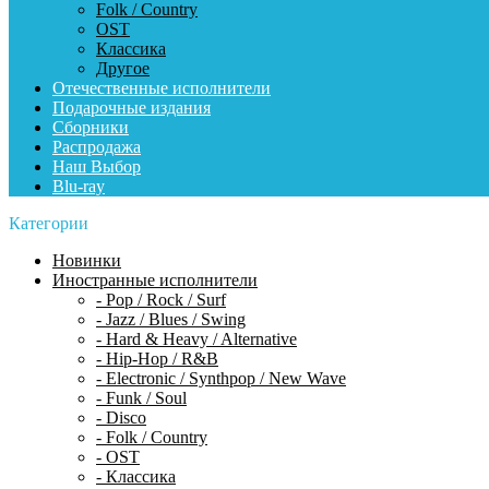
Folk / Country
OST
Классика
Другое
Отечественные исполнители
Подарочные издания
Сборники
Распродажа
Наш Выбор
Blu-ray
Категории
Новинки
Иностранные исполнители
- Pop / Rock / Surf
- Jazz / Blues / Swing
- Hard & Heavy / Alternative
- Hip-Hop / R&B
- Electronic / Synthpop / New Wave
- Funk / Soul
- Disco
- Folk / Country
- OST
- Классика