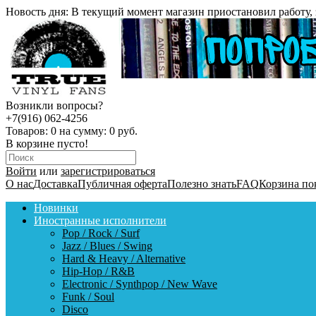
Новость дня:
В текущий момент магазин приостановил работу, 
Возникли вопросы?
+7(916) 062-4256
Товаров:
0
на сумму:
0 руб.
В корзине пусто!
Войти
или
зарегистрироваться
О нас
Доставка
Публичная оферта
Полезно знать
FAQ
Корзина по
Новинки
Иностранные исполнители
Pop / Rock / Surf
Jazz / Blues / Swing
Hard & Heavy / Alternative
Hip-Hop / R&B
Electronic / Synthpop / New Wave
Funk / Soul
Disco