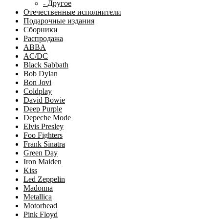
- Другое
Отечественные исполнители
Подарочные издания
Сборники
Распродажа
ABBA
AC/DC
Black Sabbath
Bob Dylan
Bon Jovi
Coldplay
David Bowie
Deep Purple
Depeche Mode
Elvis Presley
Foo Fighters
Frank Sinatra
Green Day
Iron Maiden
Kiss
Led Zeppelin
Madonna
Metallica
Motorhead
Pink Floyd