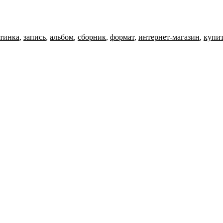
тинка
,
запись
,
альбом
,
сборник
,
формат
,
интернет-магазин
,
купи