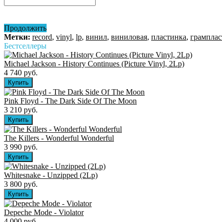
Продолжить
Метки:
record
,
vinyl
,
lp
,
винил
,
виниловая
,
пластинка
,
грамплас
Бестселлеры
Michael Jackson - History Continues (Picture Vinyl, 2Lp)
4 740 руб.
Pink Floyd - The Dark Side Of The Moon
3 210 руб.
The Killers ‎- Wonderful Wonderful
3 990 руб.
Whitesnake - Unzipped (2Lp)
3 800 руб.
Depeche Mode - Violator
4 000 руб.