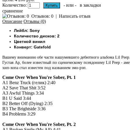
Количество:
- или -
в закладки
сравнение
Отзывов: 0
|
Написать отзыв
Описание
Отзывы (0)
Лейбл: Sony
Количество дисков: 2
Цветной винил
Конверт: Gatefold
Вашему вниманию обе части нашумевшего дебютного альбома Lil Peep. 
Густав Ар, более известный по сценическому псевдониму Lil Peep - а
хип-хопа стал известен под названием эмо-рэп.
Come Over When You're Sober, Pt. 1
A1
Benz Truck (гелик)
2:40
A2
Save That Shit
3:52
A3
Awful Things
3:34
B1
U Said
3:44
B2
Better Off (Dying)
2:35
B3
The Brightside
3:36
B4
Problems
3:29
Come Over When You're Sober, Pt. 2
A1
Broken Smile (My All)
4:41