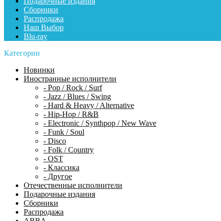
Подарочные издания
Сборники
Распродажа
Наш Выбор
Blu-ray
Категории
Новинки
Иностранные исполнители
- Pop / Rock / Surf
- Jazz / Blues / Swing
- Hard & Heavy / Alternative
- Hip-Hop / R&B
- Electronic / Synthpop / New Wave
- Funk / Soul
- Disco
- Folk / Country
- OST
- Классика
- Другое
Отечественные исполнители
Подарочные издания
Сборники
Распродажа
ABBA