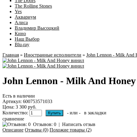
The Doors
The Rolling Stones
Yes
Аквариум
Алиса
Владимир Высоцкий
Кино
Наш Выбор
Blu-ray
Главная
»
Иностранные исполнители
»
John Lennon - Milk And
John Lennon - Milk And Honey
Есть в наличии
Артикул:
600753571033
Цена: 3 300 руб.
Количество:
- или -
в закладки
сравнение
Отзывов: 0
|
Написать отзыв
Описание
Отзывы (0)
Похожие товары (2)