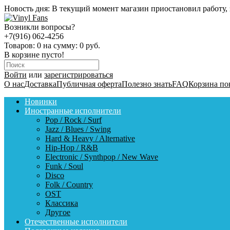
Новость дня:
В текущий момент магазин приостановил работу, 
Возникли вопросы?
+7(916) 062-4256
Товаров:
0
на сумму:
0 руб.
В корзине пусто!
Войти
или
зарегистрироваться
О нас
Доставка
Публичная оферта
Полезно знать
FAQ
Корзина по
Новинки
Иностранные исполнители
Pop / Rock / Surf
Jazz / Blues / Swing
Hard & Heavy / Alternative
Hip-Hop / R&B
Electronic / Synthpop / New Wave
Funk / Soul
Disco
Folk / Country
OST
Классика
Другое
Отечественные исполнители