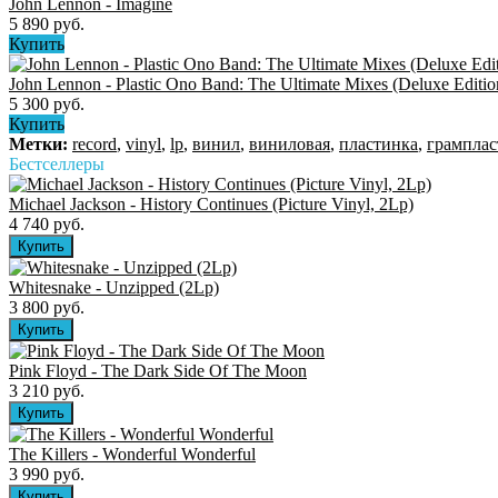
John Lennon - Imagine
5 890 руб.
Купить
John Lennon - Plastic Ono Band: The Ultimate Mixes (Deluxe Editio
5 300 руб.
Купить
Метки:
record
,
vinyl
,
lp
,
винил
,
виниловая
,
пластинка
,
грамплас
Бестселлеры
Michael Jackson - History Continues (Picture Vinyl, 2Lp)
4 740 руб.
Whitesnake - Unzipped (2Lp)
3 800 руб.
Pink Floyd - The Dark Side Of The Moon
3 210 руб.
The Killers ‎- Wonderful Wonderful
3 990 руб.