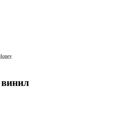
 Honey
 винил