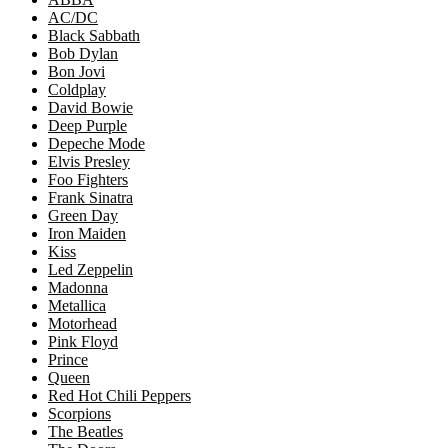
AC/DC
Black Sabbath
Bob Dylan
Bon Jovi
Coldplay
David Bowie
Deep Purple
Depeche Mode
Elvis Presley
Foo Fighters
Frank Sinatra
Green Day
Iron Maiden
Kiss
Led Zeppelin
Madonna
Metallica
Motorhead
Pink Floyd
Prince
Queen
Red Hot Chili Peppers
Scorpions
The Beatles