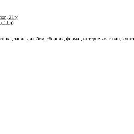
n, 2Lp)
тинка
,
запись
,
альбом
,
сборник
,
формат
,
интернет-магазин
,
купи