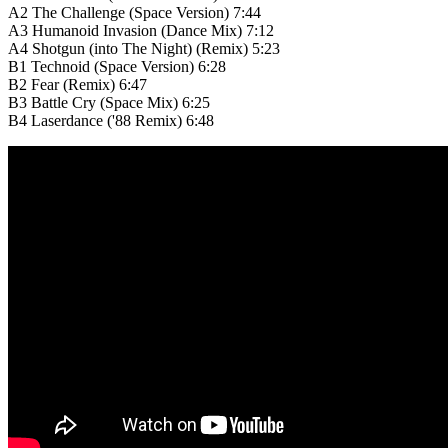
A2
The Challenge (Space Version) 7:44
A3
Humanoid Invasion (Dance Mix) 7:12
A4
Shotgun (into The Night) (Remix) 5:23
B1
Technoid (Space Version) 6:28
B2
Fear (Remix) 6:47
B3
Battle Cry (Space Mix) 6:25
B4
Laserdance ('88 Remix) 6:48