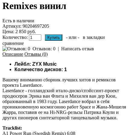
Remixes винил
Есть в наличии
Артикул:
90204697205
Цена: 2 850 руб.
Количество:
- или -
в закладки
сравнение
Отзывов: 0
|
Написать отзыв
Описание
Отзывы (0)
Лейбл: ZYX Music
Количество дисков: 1
Вашему вниманию c
борник лучших хитов и ремиксов
проекта Laserdance.
Laserdance - голландский итало-диско/спэйссинт-проект
продюсеров Эрика ван Флита и Михилея ван дер Кюи,
образованный в 1983 году. Laserdance вобрал в себя
проникновенную космогонию работ Space и Жана-Мишеля
Жарра, поставив ее на Hi-NRG-рельсы Патрика Коули и
других пионеров синтезаторной танцевальной музыки.
Tracklist:
A1
Power Run (Swedish Remix) 6:08