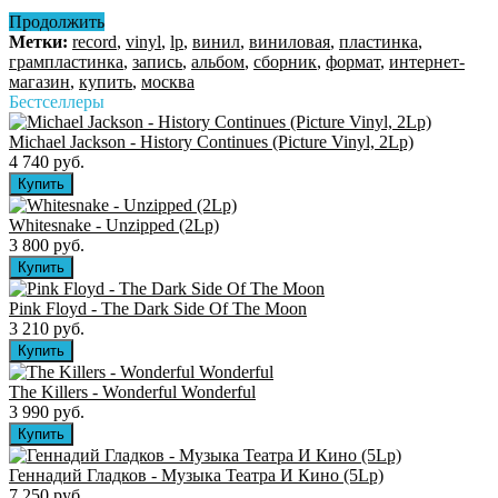
Продолжить
Метки:
record
,
vinyl
,
lp
,
винил
,
виниловая
,
пластинка
,
грампластинка
,
запись
,
альбом
,
сборник
,
формат
,
интернет-
магазин
,
купить
,
москва
Бестселлеры
Michael Jackson - History Continues (Picture Vinyl, 2Lp)
4 740 руб.
Whitesnake - Unzipped (2Lp)
3 800 руб.
Pink Floyd - The Dark Side Of The Moon
3 210 руб.
The Killers ‎- Wonderful Wonderful
3 990 руб.
Геннадий Гладков - Музыка Театра И Кино (5Lp)
7 250 руб.