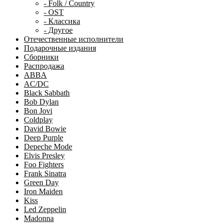
- Folk / Country
- OST
- Классика
- Другое
Отечественные исполнители
Подарочные издания
Сборники
Распродажа
ABBA
AC/DC
Black Sabbath
Bob Dylan
Bon Jovi
Coldplay
David Bowie
Deep Purple
Depeche Mode
Elvis Presley
Foo Fighters
Frank Sinatra
Green Day
Iron Maiden
Kiss
Led Zeppelin
Madonna