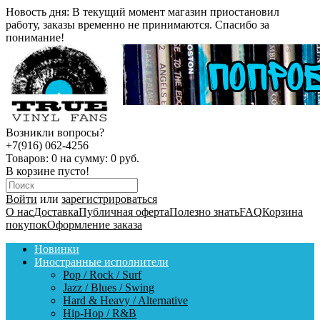
Новость дня:
В текущий момент магазин приостановил
работу, заказы временно не принимаются. Спасибо за
понимание!
Возникли вопросы?
+7(916) 062-4256
Товаров:
0
на сумму:
0 руб.
В корзине пусто!
Войти
или
зарегистрироваться
О нас
Доставка
Публичная оферта
Полезно знать
FAQ
Корзина
покупок
Оформление заказа
Новинки
Иностранные исполнители
Pop / Rock / Surf
Jazz / Blues / Swing
Hard & Heavy / Alternative
Hip-Hop / R&B