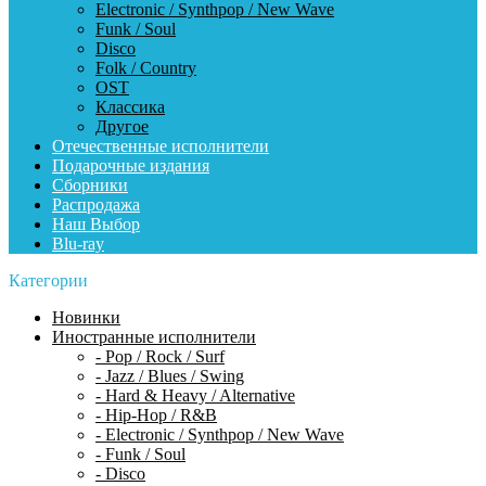
Electronic / Synthpop / New Wave
Funk / Soul
Disco
Folk / Country
OST
Классика
Другое
Отечественные исполнители
Подарочные издания
Сборники
Распродажа
Наш Выбор
Blu-ray
Категории
Новинки
Иностранные исполнители
- Pop / Rock / Surf
- Jazz / Blues / Swing
- Hard & Heavy / Alternative
- Hip-Hop / R&B
- Electronic / Synthpop / New Wave
- Funk / Soul
- Disco