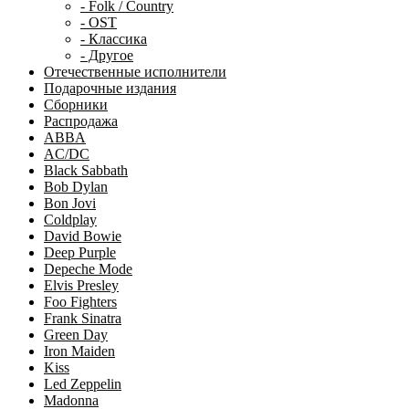
- Folk / Country
- OST
- Классика
- Другое
Отечественные исполнители
Подарочные издания
Сборники
Распродажа
ABBA
AC/DC
Black Sabbath
Bob Dylan
Bon Jovi
Coldplay
David Bowie
Deep Purple
Depeche Mode
Elvis Presley
Foo Fighters
Frank Sinatra
Green Day
Iron Maiden
Kiss
Led Zeppelin
Madonna