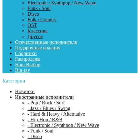
Electronic / Synthpop / New Wave
Funk / Soul
Disco
Folk / Country
OST
Классика
Другое
Отечественные исполнители
Подарочные издания
Сборники
Распродажа
Наш Выбор
Blu-ray
Категории
Новинки
Иностранные исполнители
- Pop / Rock / Surf
- Jazz / Blues / Swing
- Hard & Heavy / Alternative
- Hip-Hop / R&B
- Electronic / Synthpop / New Wave
- Funk / Soul
- Disco