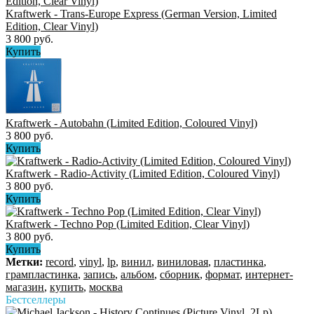
Kraftwerk - Trans-Europe Express (German Version, Limited
Edition, Clear Vinyl)
3 800 руб.
Купить
Kraftwerk - Autobahn (Limited Edition, Coloured Vinyl)
3 800 руб.
Купить
Kraftwerk - Radio-Activity (Limited Edition, Coloured Vinyl)
3 800 руб.
Купить
Kraftwerk - Techno Pop (Limited Edition, Clear Vinyl)
3 800 руб.
Купить
Метки:
record
,
vinyl
,
lp
,
винил
,
виниловая
,
пластинка
,
грампластинка
,
запись
,
альбом
,
сборник
,
формат
,
интернет-
магазин
,
купить
,
москва
Бестселлеры