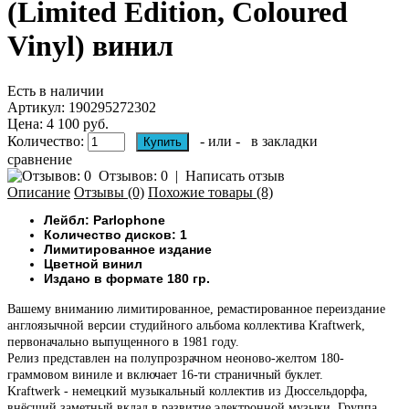
(Limited Edition, Coloured
Vinyl) винил
Есть в наличии
Артикул:
190295272302
Цена: 4 100 руб.
Количество:
- или -
в закладки
сравнение
Отзывов: 0
|
Написать отзыв
Описание
Отзывы (0)
Похожие товары (8)
Лейбл: Parlophone
Количество дисков: 1
Лимитированное издание
Цветной винил
Издано в формате 180 гр.
Вашему вниманию
лимитированное, ремастированное переиздание
англоязычной версии студийного альбома коллектива Kraftwerk,
первоначально выпущенного в 1981 году.
Релиз представлен на полупрозрачном неоново-желтом 180-
граммовом виниле и включает 16-ти страничный буклет.
Kraftwerk - немецкий музыкальный коллектив из Дюссельдорфа,
внёсший заметный вклад в развитие электронной музыки. Группа