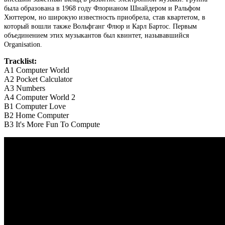
была образована в 1968 году Флорианом Шнайдером и Ральфом
Хюттером, но широкую известность приобрела, став квартетом, в
который вошли также Вольфганг Флюр и Карл Бартос. Первым
объединением этих музыкантов был квинтет, называвшийся
Organisation.
Tracklist:
A1
Computer World
A2
Pocket Calculator
A3
Numbers
A4
Computer World 2
B1
Computer Love
B2
Home Computer
B3
It's More Fun To Compute