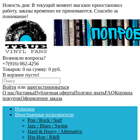
Новость дня:
В текущий момент магазин приостановил
работу, заказы временно не принимаются. Спасибо за
понимание!
Возникли вопросы?
+7(916) 062-4256
Товаров:
0
на сумму:
0 руб.
В корзине пусто!
Войти
или
зарегистрироваться
О нас
Доставка
Публичная оферта
Полезно знать
FAQ
Корзина
покупок
Оформление заказа
Новинки
Иностранные исполнители
Pop / Rock / Surf
Jazz / Blues / Swing
Hard & Heavy / Alternative
Hip-Hop / R&B