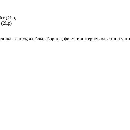
 (2Lp)
тинка
,
запись
,
альбом
,
сборник
,
формат
,
интернет-магазин
,
купи