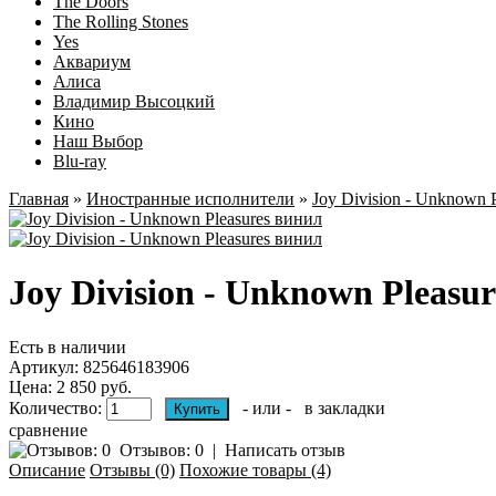
The Doors
The Rolling Stones
Yes
Аквариум
Алиса
Владимир Высоцкий
Кино
Наш Выбор
Blu-ray
Главная
»
Иностранные исполнители
»
Joy Division - Unknown P
Joy Division - Unknown Pleasu
Есть в наличии
Артикул:
825646183906
Цена: 2 850 руб.
Количество:
- или -
в закладки
сравнение
Отзывов: 0
|
Написать отзыв
Описание
Отзывы (0)
Похожие товары (4)