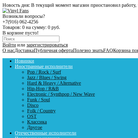
Новость дня:
В текущий момент магазин приостановил работу, 
Возникли вопросы?
+7(916) 062-4256
Товаров:
0
на сумму:
0 руб.
В корзине пусто!
Войти
или
зарегистрироваться
О нас
Доставка
Публичная оферта
Полезно знать
FAQ
Корзина по
Новинки
Иностранные исполнители
Pop / Rock / Surf
Jazz / Blues / Swing
Hard & Heavy / Alternative
Hip-Hop / R&B
Electronic / Synthpop / New Wave
Funk / Soul
Disco
Folk / Country
OST
Классика
Другое
Отечественные исполнители