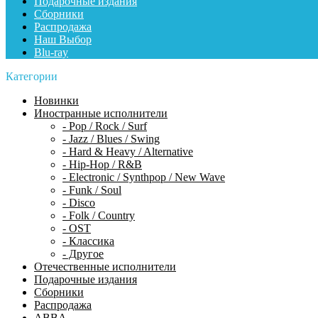
Подарочные издания
Сборники
Распродажа
Наш Выбор
Blu-ray
Категории
Новинки
Иностранные исполнители
- Pop / Rock / Surf
- Jazz / Blues / Swing
- Hard & Heavy / Alternative
- Hip-Hop / R&B
- Electronic / Synthpop / New Wave
- Funk / Soul
- Disco
- Folk / Country
- OST
- Классика
- Другое
Отечественные исполнители
Подарочные издания
Сборники
Распродажа
ABBA