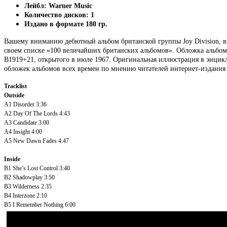
Лейбл: Warner Music
Количество дисков: 1
Издано в формате 180 гр.
Вашему вниманию дебютный альбом британской группы Joy Division, в
своем списке «100 величайших британских альбомов».
Обложка альбом
B1919+21, открытого в июле 1967. Оригинальная иллюстрация в энцикл
обложек альбомов всех времен по мнению читателей интернет-издания 
Tracklist
Outside
A1
Disorder
3:36
A2
Day Of The Lords
4:43
A3
Candidate
3:00
A4
Insight
4:00
A5
New Dawn Fades
4:47
Inside
B1
She’s Lost Control
3:40
B2
Shadowplay
3:50
B3
Wilderness
2:35
B4
Interzone
2:10
B5
I Remember Nothing
6:00