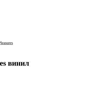
leasures
res винил