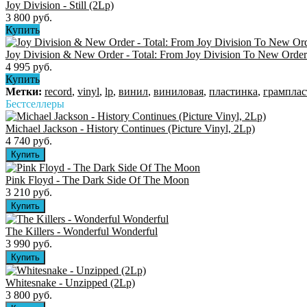
Joy Division - Still (2Lp)
3 800 руб.
Купить
Joy Division & New Order - Total: From Joy Division To New Order
4 995 руб.
Купить
Метки:
record
,
vinyl
,
lp
,
винил
,
виниловая
,
пластинка
,
грамплас
Бестселлеры
Michael Jackson - History Continues (Picture Vinyl, 2Lp)
4 740 руб.
Pink Floyd - The Dark Side Of The Moon
3 210 руб.
The Killers ‎- Wonderful Wonderful
3 990 руб.
Whitesnake - Unzipped (2Lp)
3 800 руб.