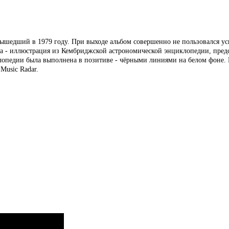
ышедший в 1979 году. При выходе альбом совершенно не пользовался усп
а - иллюстрация из Кембриджской астрономической энциклопедии, предс
опедии была выполнена в позитиве - чёрными линиями на белом фоне. В
Music Radar.