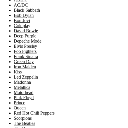
AC/DC
Black Sabbath
Bob Dylan
Bon Jovi
Coldplay
David Bowie
Deep Purple
Depeche Mode
Elvis Presley
Foo Fighters
Frank Sinatra
Green Day
Iron Maiden
Kiss
Led Zeppelin
Madonna
Metallica
Motorhead
Pink Floyd
Prince
Queen
Red Hot Chili Peppers
Scorpions
The Beatles