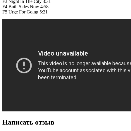
F3
Night In The City
3:31
F4
Both Sides Now
4:58
F5
Urge For Going
5:21
Написать отзыв