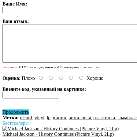
Ваше Имя:
Ваш отзыв:
Внимание:
HTML не поддерживается! Используйте обычный текст.
Оценка:
Плохо
Хорошо
Введите код, указанный на картинке:
Продолжить
Метки:
record
,
vinyl
,
lp
,
винил
,
виниловая
,
пластинка
,
грамплас
Бестселлеры
Michael Jackson - History Continues (Picture Vinyl, 2Lp)