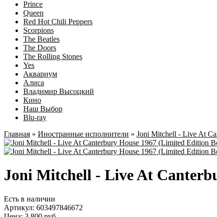
Prince
Queen
Red Hot Chili Peppers
Scorpions
The Beatles
The Doors
The Rolling Stones
Yes
Аквариум
Алиса
Владимир Высоцкий
Кино
Наш Выбор
Blu-ray
Главная
»
Иностранные исполнители
»
Joni Mitchell - Live At C
Joni Mitchell - Live At Canter
Есть в наличии
Артикул:
603497846672
Цена: 3 800 руб.