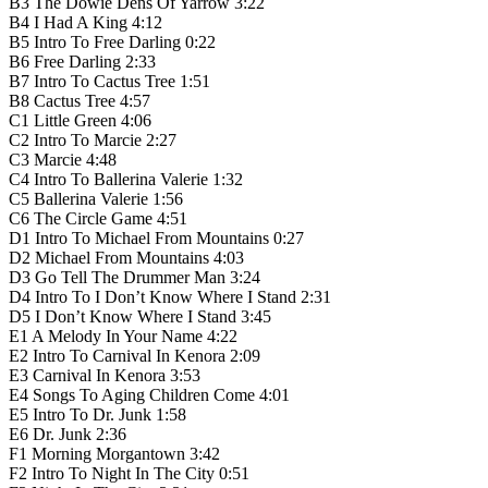
B3
The Dowie Dens Of Yarrow
3:22
B4
I Had A King
4:12
B5
Intro To Free Darling
0:22
B6
Free Darling
2:33
B7
Intro To Cactus Tree
1:51
B8
Cactus Tree
4:57
C1
Little Green
4:06
C2
Intro To Marcie
2:27
C3
Marcie
4:48
C4
Intro To Ballerina Valerie
1:32
C5
Ballerina Valerie
1:56
C6
The Circle Game
4:51
D1
Intro To Michael From Mountains
0:27
D2
Michael From Mountains
4:03
D3
Go Tell The Drummer Man
3:24
D4
Intro To I Don’t Know Where I Stand
2:31
D5
I Don’t Know Where I Stand
3:45
E1
A Melody In Your Name
4:22
E2
Intro To Carnival In Kenora
2:09
E3
Carnival In Kenora
3:53
E4
Songs To Aging Children Come
4:01
E5
Intro To Dr. Junk
1:58
E6
Dr. Junk
2:36
F1
Morning Morgantown
3:42
F2
Intro To Night In The City
0:51