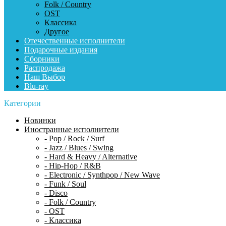
Folk / Country
OST
Классика
Другое
Отечественные исполнители
Подарочные издания
Сборники
Распродажа
Наш Выбор
Blu-ray
Категории
Новинки
Иностранные исполнители
- Pop / Rock / Surf
- Jazz / Blues / Swing
- Hard & Heavy / Alternative
- Hip-Hop / R&B
- Electronic / Synthpop / New Wave
- Funk / Soul
- Disco
- Folk / Country
- OST
- Классика