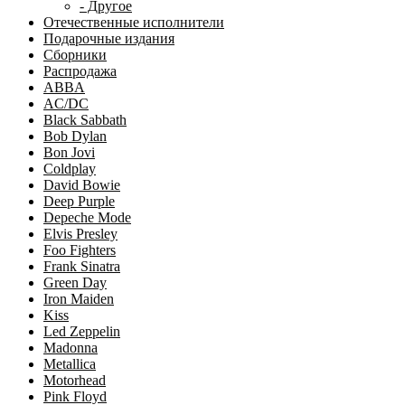
- Другое
Отечественные исполнители
Подарочные издания
Сборники
Распродажа
ABBA
AC/DC
Black Sabbath
Bob Dylan
Bon Jovi
Coldplay
David Bowie
Deep Purple
Depeche Mode
Elvis Presley
Foo Fighters
Frank Sinatra
Green Day
Iron Maiden
Kiss
Led Zeppelin
Madonna
Metallica
Motorhead
Pink Floyd