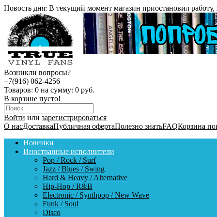
Новость дня:
В текущий момент магазин приостановил работу, 
Возникли вопросы?
+7(916) 062-4256
Товаров:
0
на сумму:
0 руб.
В корзине пусто!
Войти
или
зарегистрироваться
О нас
Доставка
Публичная оферта
Полезно знать
FAQ
Корзина по
Новинки
Иностранные исполнители
Pop / Rock / Surf
Jazz / Blues / Swing
Hard & Heavy / Alternative
Hip-Hop / R&B
Electronic / Synthpop / New Wave
Funk / Soul
Disco