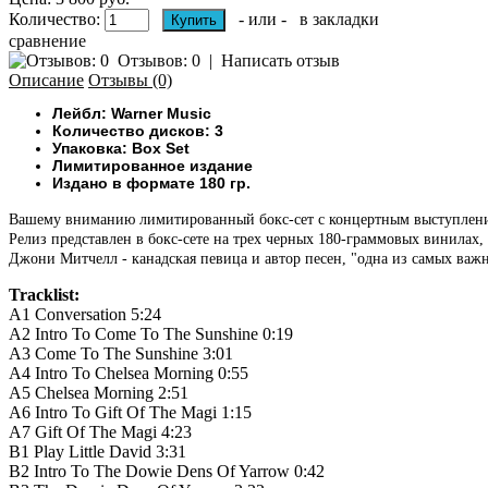
Количество:
- или -
в закладки
сравнение
Отзывов: 0
|
Написать отзыв
Описание
Отзывы (0)
Лейбл: Warner Music
Количество дисков: 3
Упаковка: Box Set
Лимитированное издание
Издано в формате 180 гр.
Вашему вниманию л
имитированный бокс-сет с концертным выступление
Релиз представлен в бокс-сете на трех черных 180-граммовых винилах
Джони Митчелл - канадская певица и автор песен, "одна из самых важ
Tracklist:
A1
Conversation
5:24
A2
Intro To Come To The Sunshine
0:19
A3
Come To The Sunshine
3:01
A4
Intro To Chelsea Morning
0:55
A5
Chelsea Morning
2:51
A6
Intro To Gift Of The Magi
1:15
A7
Gift Of The Magi
4:23
B1
Play Little David
3:31
B2
Intro To The Dowie Dens Of Yarrow
0:42