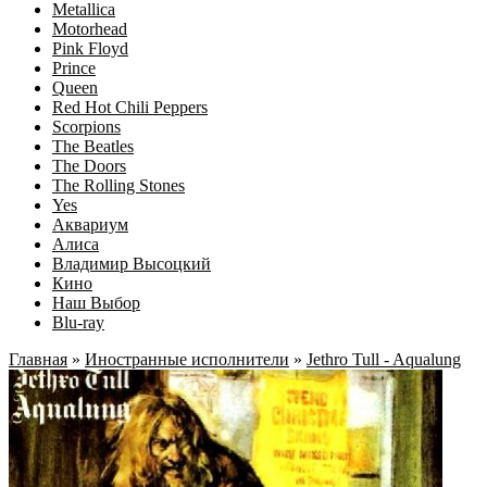
Metallica
Motorhead
Pink Floyd
Prince
Queen
Red Hot Chili Peppers
Scorpions
The Beatles
The Doors
The Rolling Stones
Yes
Аквариум
Алиса
Владимир Высоцкий
Кино
Наш Выбор
Blu-ray
Главная
»
Иностранные исполнители
»
Jethro Tull - Aqualung