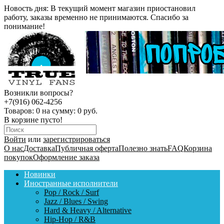
Новость дня:
В текущий момент магазин приостановил
работу, заказы временно не принимаются. Спасибо за
понимание!
Возникли вопросы?
+7(916) 062-4256
Товаров:
0
на сумму:
0 руб.
В корзине пусто!
Войти
или
зарегистрироваться
О нас
Доставка
Публичная оферта
Полезно знать
FAQ
Корзина
покупок
Оформление заказа
Новинки
Иностранные исполнители
Pop / Rock / Surf
Jazz / Blues / Swing
Hard & Heavy / Alternative
Hip-Hop / R&B