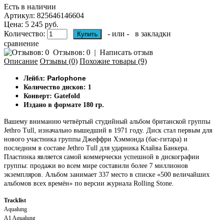
Есть в наличии
Артикул:
825646146604
Цена: 5 245 руб.
Количество:
- или -
в закладки
сравнение
Отзывов: 0
|
Написать отзыв
Описание
Отзывы (0)
Похожие товары (9)
Parlophone
Лейбл:
Количество дисков: 1
Конверт: Gatefold
Издано в формате 180 гр.
Вашему вниманию четвёртый студийный альбом британской группы
Jethro Tull, изначально вышедший в 1971 году. Диск стал первым для
нового участника группы Джеффри Хэммонда (бас-гитара) и
последним в составе Jethro Tull для ударника Клайва Банкера.
Пластинка является самой коммерчески успешной в дискографии
группы: продажи во всем мире составили более 7 миллионов
экземпляров. Альбом занимает 337 место в списке «500 величайших
альбомов всех времён» по версии журнала Rolling Stone.
Tracklist
Aqualung
A1
Aqualung