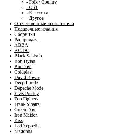
- Folk / Country
- OST
- Классика
- Другое
Отечественные исполнители
Подарочные издания
Сборники
Распродажа
ABBA
AC/DC
Black Sabbath
Bob Dylan
Bon Jovi
Coldplay
David Bowie
Deep Purple
Depeche Mode
Elvis Presley
Foo Fighters
Frank Sinatra
Green Day
Iron Maiden
Kiss
Led Zeppelin
Madonna