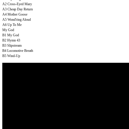
A2
Cross-Eyed Mary
A3
Cheap Day Return
A4
Mother Goose
A5
Wond'ring Aloud
A6
Up To Me
My God
B1
My God
B2
Hymn 43
B3
Slipstream
B4
Locomotive Breath
B5
Wind-Up