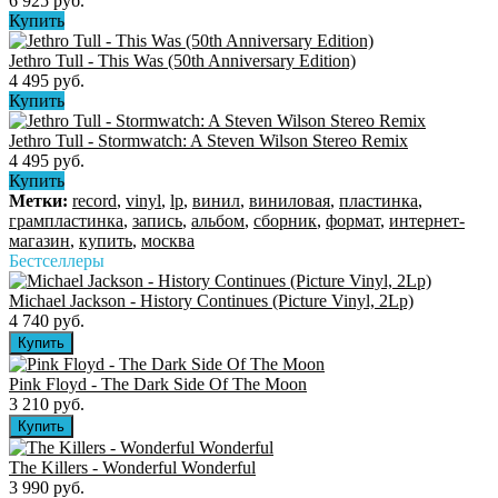
6 925 руб.
Купить
Jethro Tull - This Was (50th Anniversary Edition)
4 495 руб.
Купить
Jethro Tull - Stormwatch: A Steven Wilson Stereo Remix
4 495 руб.
Купить
Метки:
record
,
vinyl
,
lp
,
винил
,
виниловая
,
пластинка
,
грампластинка
,
запись
,
альбом
,
сборник
,
формат
,
интернет-
магазин
,
купить
,
москва
Бестселлеры
Michael Jackson - History Continues (Picture Vinyl, 2Lp)
4 740 руб.
Pink Floyd - The Dark Side Of The Moon
3 210 руб.
The Killers ‎- Wonderful Wonderful
3 990 руб.