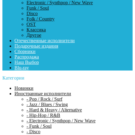
Electronic / Synthpop / New Wave
Funk / Soul
Disco
Folk / Country
OST
Классика
Другое
Отечественные исполнители
Подарочные издания
Сборники
Распродажа
Наш Выбор
Blu-ray
Категории
Новинки
Иностранные исполнители
- Pop / Rock / Surf
- Jazz / Blues / Swing
- Hard & Heavy / Alternative
- Hip-Hop / R&B
- Electronic / Synthpop / New Wave
- Funk / Soul
- Disco