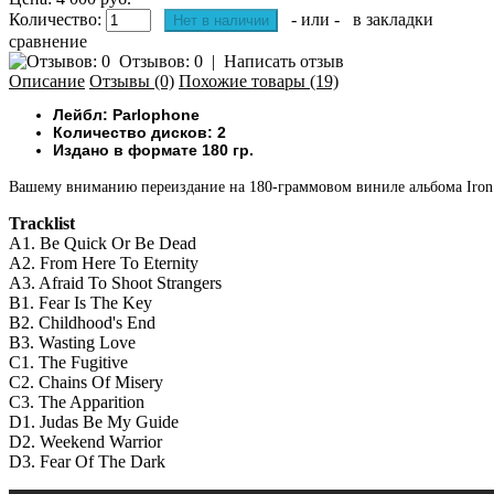
Количество:
- или -
в закладки
сравнение
Отзывов: 0
|
Написать отзыв
Описание
Отзывы (0)
Похожие товары (19)
Лейбл: Parlophone
Количество дисков: 2
Издано в формате 180 гр.
Вашему вниманию переиздание на 180-граммовом виниле альбома Iron M
Tracklist
A1. Be Quick Or Be Dead
A2. From Here To Eternity
A3. Afraid To Shoot Strangers
B1. Fear Is The Key
B2. Childhood's End
B3. Wasting Love
C1. The Fugitive
C2. Chains Of Misery
C3. The Apparition
D1. Judas Be My Guide
D2. Weekend Warrior
D3. Fear Of The Dark