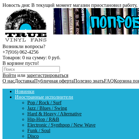
Новость дня:
В текущий момент магазин приостановил работу, 
Возникли вопросы?
+7(916) 062-4256
Товаров:
0
на сумму:
0 руб.
В корзине пусто!
Войти
или
зарегистрироваться
О нас
Доставка
Публичная оферта
Полезно знать
FAQ
Корзина по
Новинки
Иностранные исполнители
Pop / Rock / Surf
Jazz / Blues / Swing
Hard & Heavy / Alternative
Hip-Hop / R&B
Electronic / Synthpop / New Wave
Funk / Soul
Disco