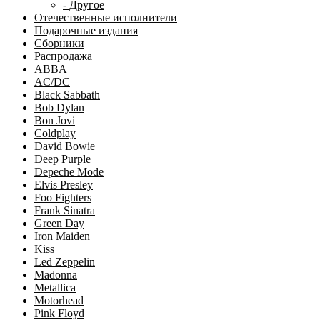
- Другое
Отечественные исполнители
Подарочные издания
Сборники
Распродажа
ABBA
AC/DC
Black Sabbath
Bob Dylan
Bon Jovi
Coldplay
David Bowie
Deep Purple
Depeche Mode
Elvis Presley
Foo Fighters
Frank Sinatra
Green Day
Iron Maiden
Kiss
Led Zeppelin
Madonna
Metallica
Motorhead
Pink Floyd