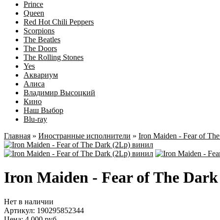
Prince
Queen
Red Hot Chili Peppers
Scorpions
The Beatles
The Doors
The Rolling Stones
Yes
Аквариум
Алиса
Владимир Высоцкий
Кино
Наш Выбор
Blu-ray
Главная
»
Иностранные исполнители
»
Iron Maiden - Fear of Th
Iron Maiden - Fear of The Dar
Нет в наличии
Артикул:
190295852344
Цена: 4 000 руб.