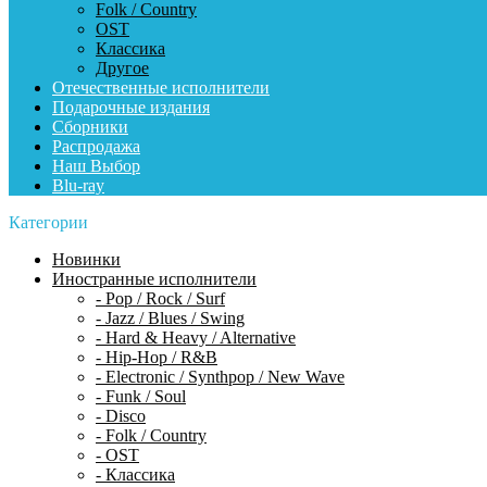
Folk / Country
OST
Классика
Другое
Отечественные исполнители
Подарочные издания
Сборники
Распродажа
Наш Выбор
Blu-ray
Категории
Новинки
Иностранные исполнители
- Pop / Rock / Surf
- Jazz / Blues / Swing
- Hard & Heavy / Alternative
- Hip-Hop / R&B
- Electronic / Synthpop / New Wave
- Funk / Soul
- Disco
- Folk / Country
- OST
- Классика