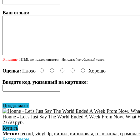
Ваш отзыв:
Внимание:
HTML не поддерживается! Используйте обычный текст.
Оценка:
Плохо
Хорошо
Введите код, указанный на картинке:
Продолжить
Honne - Let's Just Say The World Ended A Week From Now, What W
2 650 руб.
Купить
Метки:
record
,
vinyl
,
lp
,
винил
,
виниловая
,
пластинка
,
грамплас
Бестселлеры