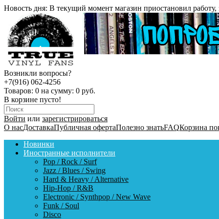
Новость дня:
В текущий момент магазин приостановил работу, 
Возникли вопросы?
+7(916) 062-4256
Товаров:
0
на сумму:
0 руб.
В корзине пусто!
Войти
или
зарегистрироваться
О нас
Доставка
Публичная оферта
Полезно знать
FAQ
Корзина по
Новинки
Иностранные исполнители
Pop / Rock / Surf
Jazz / Blues / Swing
Hard & Heavy / Alternative
Hip-Hop / R&B
Electronic / Synthpop / New Wave
Funk / Soul
Disco