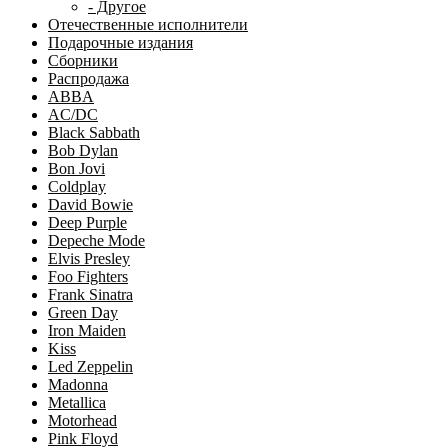
- Другое
Отечественные исполнители
Подарочные издания
Сборники
Распродажа
ABBA
AC/DC
Black Sabbath
Bob Dylan
Bon Jovi
Coldplay
David Bowie
Deep Purple
Depeche Mode
Elvis Presley
Foo Fighters
Frank Sinatra
Green Day
Iron Maiden
Kiss
Led Zeppelin
Madonna
Metallica
Motorhead
Pink Floyd