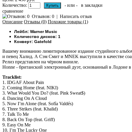
Количество:
- или -
в закладки
сравнение
Отзывов: 0
|
Написать отзыв
Описание
Отзывы (0)
Похожие товары (1)
Лейбл: Warner Music
Количество дисков: 1
Конверт: Gatefold
Вашему вниманию
лимитированное издание студийного альбом
и певец Халид. А Сэм Смит и MNEK выступили в качестве соав
Релиз представлен на чёрном виниле.
Honne - британский электронный дуэт, основанный в Лодоне в 
Tracklist:
1. IDGAF About Pain
2. Coming Home (feat. NIKI)
3. What Would You Do? (feat. Pink Sweat$)
4. Dancing On A Cloud
5. Now I’m Alone (feat. Sofía Valdés)
6. Three Strikes (feat. Khalid)
7. Talk To Me
8. Back On Top (feat. Griff)
9. Easy On Me
10. I’m The Lucky One