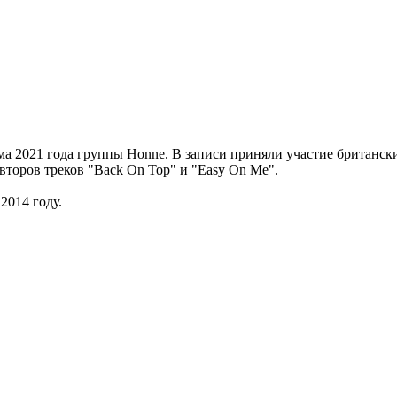
а 2021 года группы Honne. В записи приняли участие британские
торов треков "Back On Top" и "Easy On Me".
2014 году.