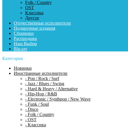
Folk / Country
OST
Классика
Другое
Отечественные исполнители
Подарочные издания
Сборники
Распродажа
Наш Выбор
Blu-ray
Категории
Новинки
Иностранные исполнители
- Pop / Rock / Surf
- Jazz / Blues / Swing
- Hard & Heavy / Alternative
- Hip-Hop / R&B
- Electronic / Synthpop / New Wave
- Funk / Soul
- Disco
- Folk / Country
- OST
- Классика