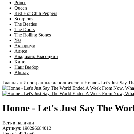
Prince
Queen
Red Hot Chili Peppers
Scorpions
The Beatles
The Doors
The Rolling Stones
Yes
Аквариум
Алиса
Владимир Высоцкий
Кино
Наш Выбор
Blu-ray
Главная
»
Иностранные исполнители
»
Honne - Let's Just Say 
Honne - Let's Just Say The W
Есть в наличии
Артикул:
190296684012
Цена: 2 450 руб.