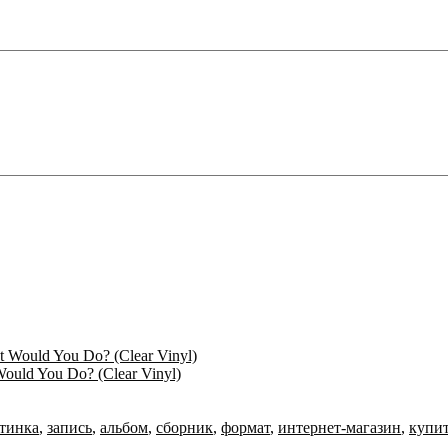
ould You Do? (Clear Vinyl)
тинка
,
запись
,
альбом
,
сборник
,
формат
,
интернет-магазин
,
купи