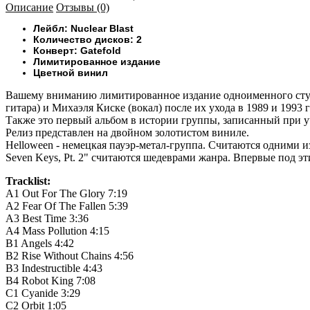
Описание
Отзывы (0)
Лейбл:
Nuclear Blast
Количество дисков: 2
Конверт: Gatefold
Лимитированное издание
Цветной винил
Вашему вниманию
лимитированное издание одноименного студ
гитара) и Михаэля Киске (вокал) после их ухода в 1989 и 1993 
Также это первый альбом в истории группы, записанный при у
Релиз представлен на двойном золотистом виниле.
Helloween - немецкая пауэр-метал-группа. Считаются одними из 
Seven Keys, Pt. 2" считаются шедеврами жанра. Впервые под э
Tracklist:
A1
Out For The Glory
7:19
A2
Fear Of The Fallen
5:39
A3
Best Time
3:36
A4
Mass Pollution
4:15
B1
Angels
4:42
B2
Rise Without Chains
4:56
B3
Indestructible
4:43
B4
Robot King
7:08
C1
Cyanide
3:29
C2
Orbit
1:05