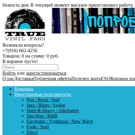
Новость дня:
В текущий момент магазин приостановил работу, 
Возникли вопросы?
+7(916) 062-4256
Товаров:
0
на сумму:
0 руб.
В корзине пусто!
Войти
или
зарегистрироваться
О нас
Доставка
Публичная оферта
Полезно знать
FAQ
Корзина по
Новинки
Иностранные исполнители
Pop / Rock / Surf
Jazz / Blues / Swing
Hard & Heavy / Alternative
Hip-Hop / R&B
Electronic / Synthpop / New Wave
Funk / Soul
Disco