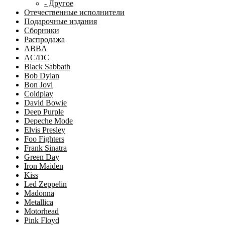
- Другое
Отечественные исполнители
Подарочные издания
Сборники
Распродажа
ABBA
AC/DC
Black Sabbath
Bob Dylan
Bon Jovi
Coldplay
David Bowie
Deep Purple
Depeche Mode
Elvis Presley
Foo Fighters
Frank Sinatra
Green Day
Iron Maiden
Kiss
Led Zeppelin
Madonna
Metallica
Motorhead
Pink Floyd