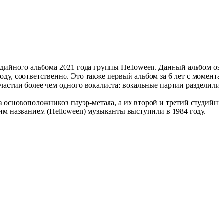
ийного альбома 2021 года группы Helloween. Данный альбом оз
году, соответственно. Это также первый альбом за 6 лет с момен
частии более чем одного вокалиста; вокальные партии разделил
основоположников пауэр-метала, а их второй и третий студийные а
тим названием (Helloween) музыканты выступили в 1984 году.