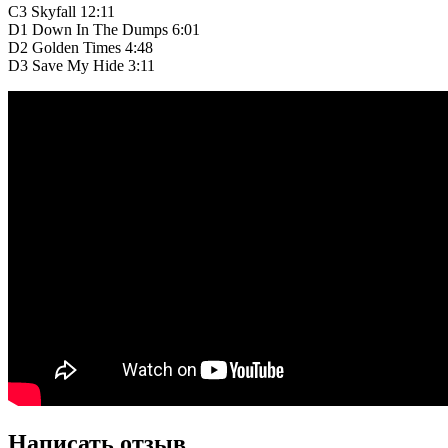
C3
Skyfall
12:11
D1
Down In The Dumps
6:01
D2
Golden Times
4:48
D3
Save My Hide
3:11
Написать отзыв