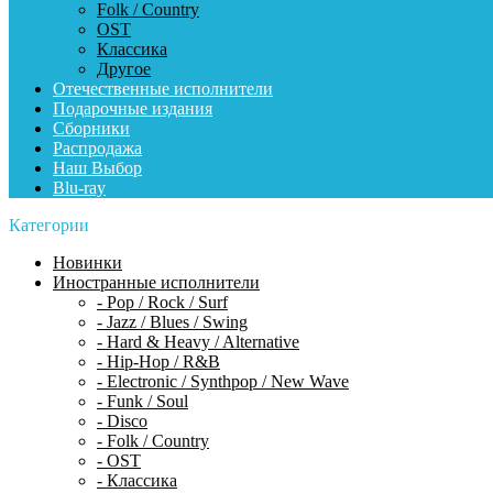
Folk / Country
OST
Классика
Другое
Отечественные исполнители
Подарочные издания
Сборники
Распродажа
Наш Выбор
Blu-ray
Категории
Новинки
Иностранные исполнители
- Pop / Rock / Surf
- Jazz / Blues / Swing
- Hard & Heavy / Alternative
- Hip-Hop / R&B
- Electronic / Synthpop / New Wave
- Funk / Soul
- Disco
- Folk / Country
- OST
- Классика