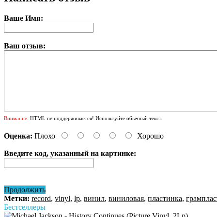
Ваше Имя:
Ваш отзыв:
Внимание:
HTML не поддерживается! Используйте обычный текст.
Оценка:
Плохо
Хорошо
Введите код, указанный на картинке:
Продолжить
Метки:
record
,
vinyl
,
lp
,
винил
,
виниловая
,
пластинка
,
грамплас
Бестселлеры