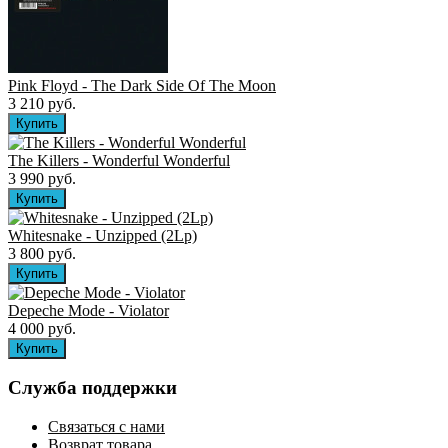
Pink Floyd - The Dark Side Of The Moon
3 210 руб.
The Killers ‎- Wonderful Wonderful
3 990 руб.
Whitesnake - Unzipped (2Lp)
3 800 руб.
Depeche Mode - Violator
4 000 руб.
Служба поддержки
Связаться с нами
Возврат товара