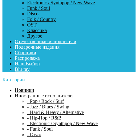
Electronic / Synthpop / New Wave
Funk / Soul
Disco
Folk / Country
OST
Классика
Другое
Отечественные исполнители
Подарочные издания
Сборники
Распродажа
Наш Выбор
Blu-ray
Категории
Новинки
Иностранные исполнители
- Pop / Rock / Surf
- Jazz / Blues / Swing
- Hard & Heavy / Alternative
- Hip-Hop / R&B
- Electronic / Synthpop / New Wave
- Funk / Soul
- Disco