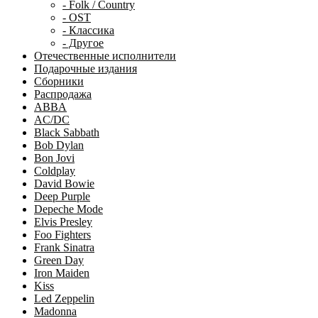
- Folk / Country
- OST
- Классика
- Другое
Отечественные исполнители
Подарочные издания
Сборники
Распродажа
ABBA
AC/DC
Black Sabbath
Bob Dylan
Bon Jovi
Coldplay
David Bowie
Deep Purple
Depeche Mode
Elvis Presley
Foo Fighters
Frank Sinatra
Green Day
Iron Maiden
Kiss
Led Zeppelin
Madonna