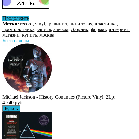
Продолжить
Метки:
record
,
vinyl
,
lp
,
винил
,
виниловая
,
пластинка
,
грампластинка
,
запись
,
альбом
,
сборник
,
формат
,
интернет-
магазин
,
купить
,
москва
Бестселлеры
Michael Jackson - History Continues (Picture Vinyl, 2Lp)
4 740 руб.