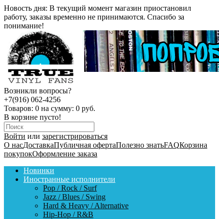
Новость дня:
В текущий момент магазин приостановил
работу, заказы временно не принимаются. Спасибо за
понимание!
Возникли вопросы?
+7(916) 062-4256
Товаров:
0
на сумму:
0 руб.
В корзине пусто!
Войти
или
зарегистрироваться
О нас
Доставка
Публичная оферта
Полезно знать
FAQ
Корзина
покупок
Оформление заказа
Новинки
Иностранные исполнители
Pop / Rock / Surf
Jazz / Blues / Swing
Hard & Heavy / Alternative
Hip-Hop / R&B