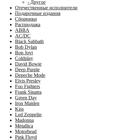
- Другое
Отечественные исполнители
Подарочные издания
Сборники
Распродажа
ABBA
AC/DC
Black Sabbath
Bob Dylan
Bon Jovi
Coldplay
David Bowie
Deep Purple
Depeche Mode
Elvis Presley
Foo Fighters
Frank Sinatra
Green Day
Iron Maiden
Kiss
Led Zeppelin
Madonna
Metallica
Motorhead
Pink Floyd