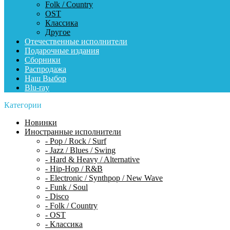
Folk / Country
OST
Классика
Другое
Отечественные исполнители
Подарочные издания
Сборники
Распродажа
Наш Выбор
Blu-ray
Категории
Новинки
Иностранные исполнители
- Pop / Rock / Surf
- Jazz / Blues / Swing
- Hard & Heavy / Alternative
- Hip-Hop / R&B
- Electronic / Synthpop / New Wave
- Funk / Soul
- Disco
- Folk / Country
- OST
- Классика