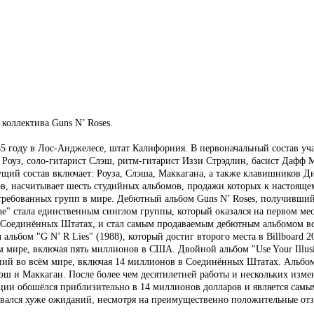
коллектива Guns N’ Roses.
85 году в Лос-Анджелесе, штат Калифорния. В первоначальный состав уча
 Роуз, соло-гитарист Слэш, ритм-гитарист Иззи Стрэдлин, басист Дафф 
кущий состав включает: Роуза, Слэша, Маккагана, а также клавишников 
ков, насчитывает шесть студийных альбомов, продажи которых к настоя
ребованных групп в мире. Дебютный альбом Guns N’ Roses, получивший на
Mine" стала единственным синглом группы, который оказался на первом мест
в Соединённых Штатах, и стал самым продаваемым дебютным альбомом вс
ьбом "G N’ R Lies" (1988), который достиг второго места в Billboard 2
мире, включая пять миллионов в США. Двойной альбом "Use Your Illusion 
пий во всём мире, включая 14 миллионов в Соединённых Штатах. Альбом к
ш и Маккаган. После более чем десятилетней работы и нескольких изме
кции обошёлся приблизительно в 14 миллионов долларов и является сам
одавался хуже ожиданий, несмотря на преимущественно положительные о