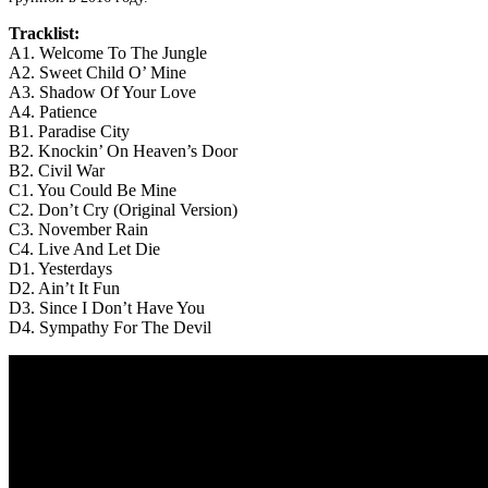
Tracklist:
A1. Welcome To The Jungle
A2. Sweet Child O’ Mine
A3. Shadow Of Your Love
A4. Patience
B1. Paradise City
B2. Knockin’ On Heaven’s Door
B2. Civil War
C1. You Could Be Mine
C2. Don’t Cry (Original Version)
C3. November Rain
C4. Live And Let Die
D1. Yesterdays
D2. Ain’t It Fun
D3. Since I Don’t Have You
D4. Sympathy For The Devil