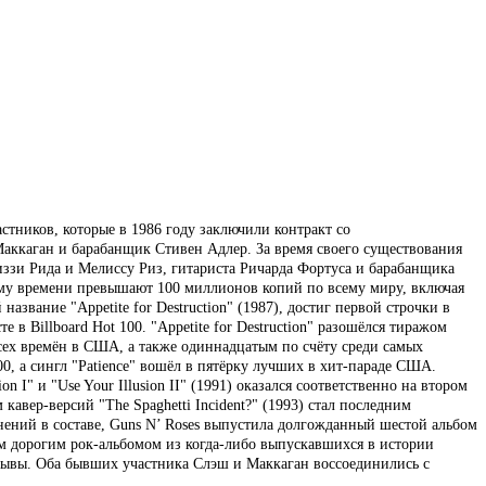
стников, которые в 1986 году заключили контракт со
Маккаган и барабанщик Стивен Адлер. За время своего существования
Диззи Рида и Мелиссу Риз, гитариста Ричарда Фортуса и барабанщика
щему времени превышают 100 миллионов копий по всему миру, включая
звание "Appetite for Destruction" (1987), достиг первой строчки в
е в Billboard Hot 100. "Appetite for Destruction" разошёлся тиражом
ех времён в США, а также одиннадцатым по счёту среди самых
00, а сингл "Patience" вошёл в пятёрку лучших в хит-параде США.
I" и "Use Your Illusion II" (1991) оказался соответственно на втором
авер-версий "The Spaghetti Incident?" (1993) стал последним
нений в составе, Guns N’ Roses выпустила долгожданный шестой альбом
ым дорогим рок-альбомом из когда-либо выпускавшихся в истории
тзывы. Оба бывших участника Слэш и Маккаган воссоединились с