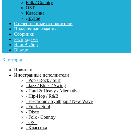
Folk / Country
OST
Классика
Другое
Отечественные исполнители
Подарочные издания
Сборники
Распродажа
Наш Выбор
Blu-ray
Категории
Новинки
Иностранные исполнители
- Pop / Rock / Surf
- Jazz / Blues / Swing
- Hard & Heavy / Alternative
- Hip-Hop / R&B
- Electronic / Synthpop / New Wave
- Funk / Soul
- Disco
- Folk / Country
- OST
- Классика