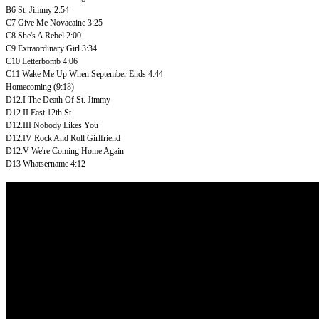
B6
St. Jimmy
2:54
C7
Give Me Novacaine
3:25
C8
She's A Rebel
2:00
C9
Extraordinary Girl
3:34
C10
Letterbomb
4:06
C11
Wake Me Up When September Ends
4:44
Homecoming
(9:18)
D12.I
The Death Of St. Jimmy
D12.II
East 12th St.
D12.III
Nobody Likes You
D12.IV
Rock And Roll Girlfriend
D12.V
We're Coming Home Again
D13
Whatsername
4:12