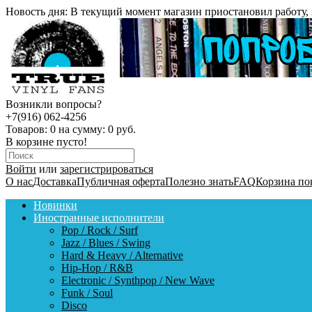
Новость дня:
В текущий момент магазин приостановил работу, 
Возникли вопросы?
+7(916) 062-4256
Товаров:
0
на сумму:
0 руб.
В корзине пусто!
Войти
или
зарегистрироваться
О нас
Доставка
Публичная оферта
Полезно знать
FAQ
Корзина по
Новинки
Иностранные исполнители
Pop / Rock / Surf
Jazz / Blues / Swing
Hard & Heavy / Alternative
Hip-Hop / R&B
Electronic / Synthpop / New Wave
Funk / Soul
Disco