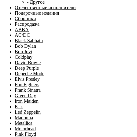
- Другое
Отечественные исполнители
Подарочные издания
Сборники
Распродажа
ABBA
AC/DC
Black Sabbath
Bob Dylan
Bon Jovi
Coldplay
David Bowie
Deep Purple
Depeche Mode
Elvis Presley
Foo Fighters
Frank Sinatra
Green Day
Iron Maiden
Kiss
Led Zeppelin
Madonna
Metallica
Motorhead
Pink Floyd