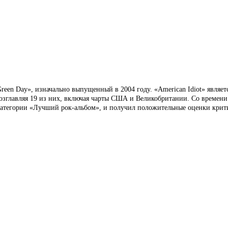
en Day», изначально выпущенный в 2004 году. «American Idiot» являет
 возглавляя 19 из них, включая чарты США и Великобритании. Со времен
категории «Лучший рок-альбом», и получил положительные оценки критик