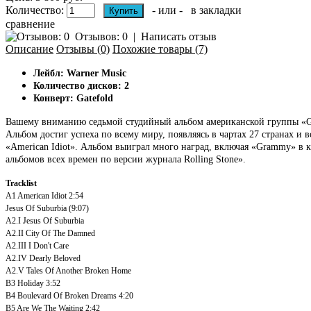
Количество:
- или -
в закладки
сравнение
Отзывов: 0
|
Написать отзыв
Описание
Отзывы (0)
Похожие товары (7)
Лейбл: Warner Music
Количество дисков: 2
Конверт: Gatefold
Вашему вниманию седьмой студийный альбом американской группы «Gre
Альбом достиг успеха по всему миру, появляясь в чартах 27 странах и
«American Idiot». Альбом выиграл много наград, включая «Grammy» в 
альбомов всех времен по версии журнала Rolling Stone».
Tracklist
A1
American Idiot
2:54
Jesus Of Suburbia
(9:07)
A2.I
Jesus Of Suburbia
A2.II
City Of The Damned
A2.III
I Don't Care
A2.IV
Dearly Beloved
A2.V
Tales Of Another Broken Home
B3
Holiday
3:52
B4
Boulevard Of Broken Dreams
4:20
B5
Are We The Waiting
2:42