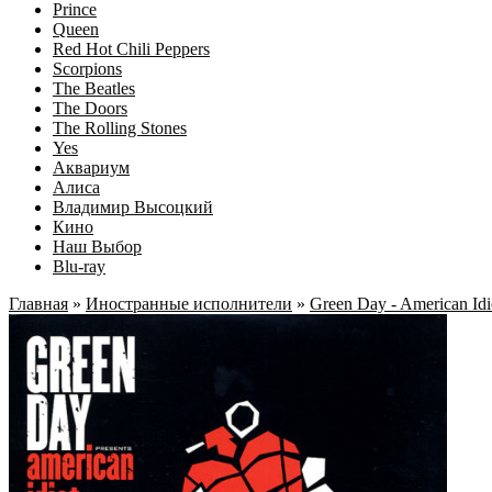
Prince
Queen
Red Hot Chili Peppers
Scorpions
The Beatles
The Doors
The Rolling Stones
Yes
Аквариум
Алиса
Владимир Высоцкий
Кино
Наш Выбор
Blu-ray
Главная
»
Иностранные исполнители
»
Green Day - American Idi