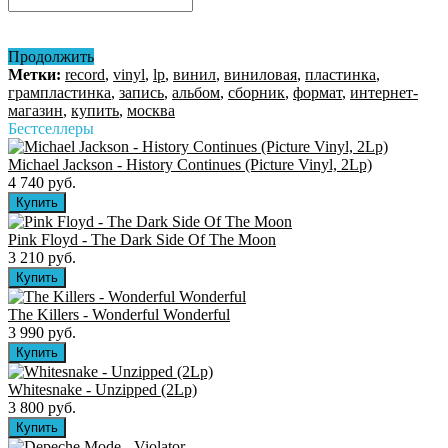
Продолжить
Метки:
record
,
vinyl
,
lp
,
винил
,
виниловая
,
пластинка
,
грампластинка
,
запись
,
альбом
,
сборник
,
формат
,
интернет-
магазин
,
купить
,
москва
Бестселлеры
Michael Jackson - History Continues (Picture Vinyl, 2Lp)
4 740 руб.
Pink Floyd - The Dark Side Of The Moon
3 210 руб.
The Killers ‎- Wonderful Wonderful
3 990 руб.
Whitesnake - Unzipped (2Lp)
3 800 руб.