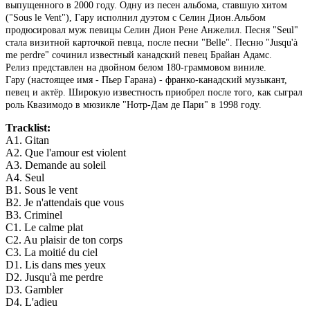
выпущенного в 2000 году. Одну из песен альбома, ставшую хитом
("Sous le Vent"), Гару исполнил дуэтом с Селин Дион.Альбом
продюсировал муж певицы Селин Дион Рене Анжелил. Песня "Seul"
стала визитной карточкой певца, после песни "Belle". Песню "Jusqu'à
me perdre" сочинил известный канадский певец Брайан Адамс.
Релиз представлен на двойном белом 180-граммовом виниле.
Гару (настоящее имя - Пьер Гарана) - франко-канадский музыкант,
певец и актёр. Широкую известность приобрел после того, как сыграл
роль Квазимодо в мюзикле "Нотр-Дам де Пари" в 1998 году.
Tracklist:
A1. Gitan
A2. Que l'amour est violent
A3. Demande au soleil
A4. Seul
B1. Sous le vent
B2. Je n'attendais que vous
B3. Criminel
C1. Le calme plat
C2. Au plaisir de ton corps
C3. La moitié du ciel
D1. Lis dans mes yeux
D2. Jusqu'à me perdre
D3. Gambler
D4. L'adieu