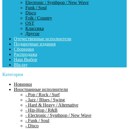
Electronic / Synthpop / New Wave
Funk / Soul
Disco
Folk / Country
OST
Классика
Другое
Отечественные исполнители
Подарочные издания
Сборники
Распродажа
Наш Выбор
Blu-ray
Категории
Новинки
Иностранные исполнители
- Pop / Rock / Surf
- Jazz / Blues / Swing
- Hard & Heavy / Alternative
- Hip-Hop / R&B
- Electronic / Synthpop / New Wave
- Funk / Soul
- Disco