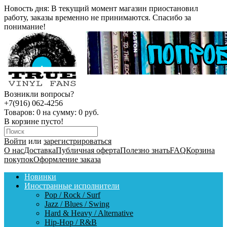
Новость дня:
В текущий момент магазин приостановил
работу, заказы временно не принимаются. Спасибо за
понимание!
Возникли вопросы?
+7(916) 062-4256
Товаров:
0
на сумму:
0 руб.
В корзине пусто!
Войти
или
зарегистрироваться
О нас
Доставка
Публичная оферта
Полезно знать
FAQ
Корзина
покупок
Оформление заказа
Новинки
Иностранные исполнители
Pop / Rock / Surf
Jazz / Blues / Swing
Hard & Heavy / Alternative
Hip-Hop / R&B