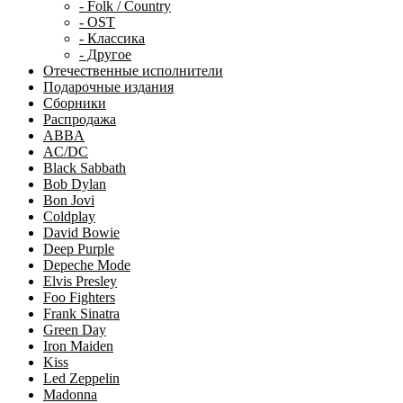
- Folk / Country
- OST
- Классика
- Другое
Отечественные исполнители
Подарочные издания
Сборники
Распродажа
ABBA
AC/DC
Black Sabbath
Bob Dylan
Bon Jovi
Coldplay
David Bowie
Deep Purple
Depeche Mode
Elvis Presley
Foo Fighters
Frank Sinatra
Green Day
Iron Maiden
Kiss
Led Zeppelin
Madonna