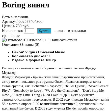
Boring винил
Есть в наличии
Артикул:
602577404306
Цена: 4 780 руб.
Количество:
- или -
в закладки
сравнение
Отзывов: 0
|
Написать отзыв
Описание
Отзывы (0)
Лейбл: Virgin / Universal Music
Количество дисков: 1
Издано в формате 180 гр.
Вашему вниманию новый сборник с лучшими хитами Фредди
Меркьюри.
Фредди Меркьюри - британский певец парсийского происхождения,
автор песен, вокалист рок-группы Queen. Является автором таких
хитов группы, как "Bohemian Rhapsody", "Killer Queen", "Seven Seas of
Rhye", "Somebody to Love", "We Are the Champions", "Don't Stop Me
Now", "Crazy Little Thing Called Love" и др. Также музыкант
занимался сольным творчеством. В 2002 году Фредди Меркьюри занял
58-е место в опросе "100 величайших британцев", организованном
компанией Би-би-си. В 2005 году журнал Blender провёл опрос, по