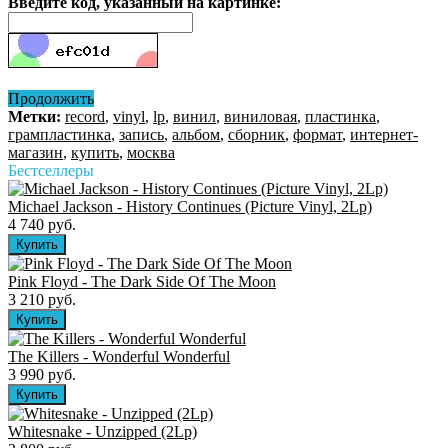
Введите код, указанный на картинке:
Продолжить
Метки:
record
,
vinyl
,
lp
,
винил
,
виниловая
,
пластинка
,
грампластинка
,
запись
,
альбом
,
сборник
,
формат
,
интернет-
магазин
,
купить
,
москва
Бестселлеры
Michael Jackson - History Continues (Picture Vinyl, 2Lp)
4 740 руб.
Pink Floyd - The Dark Side Of The Moon
3 210 руб.
The Killers ‎- Wonderful Wonderful
3 990 руб.
Whitesnake - Unzipped (2Lp)