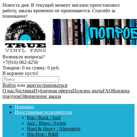
Новость дня:
В текущий момент магазин приостановил
работу, заказы временно не принимаются. Спасибо за
понимание!
Возникли вопросы?
+7(916) 062-4256
Товаров:
0
на сумму:
0 руб.
В корзине пусто!
Войти
или
зарегистрироваться
О нас
Доставка
Публичная оферта
Полезно знать
FAQ
Корзина
покупок
Оформление заказа
Новинки
Иностранные исполнители
Pop / Rock / Surf
Jazz / Blues / Swing
Hard & Heavy / Alternative
Hip-Hop / R&B