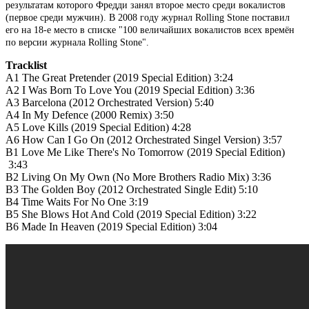
результатам которого Фредди занял второе место среди вокалистов
(первое среди мужчин). В 2008 году журнал Rolling Stone поставил
его на 18-е место в списке "100 величайших вокалистов всех времён
по версии журнала Rolling Stone".
Tracklist
A1
The Great Pretender (2019 Special Edition)
3:24
A2
I Was Born To Love You (2019 Special Edition)
3:36
A3
Barcelona (2012 Orchestrated Version)
5:40
A4
In My Defence (2000 Remix)
3:50
A5
Love Kills (2019 Special Edition)
4:28
A6
How Can I Go On (2012 Orchestrated Singel Version)
3:57
B1
Love Me Like There's No Tomorrow (2019 Special Edition)
3:43
B2
Living On My Own (No More Brothers Radio Mix)
3:36
B3
The Golden Boy (2012 Orchestrated Single Edit)
5:10
B4
Time Waits For No One
3:19
B5
She Blows Hot And Cold (2019 Special Edition)
3:22
B6
Made In Heaven (2019 Special Edition)
3:04