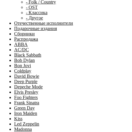
- Folk / Country
- OST
- Классика
- Другое
Отечественные исполнители
Подарочные издания
Сборники
Распродажа
ABBA
AC/DC
Black Sabbath
Bob Dylan
Bon Jovi
Coldplay
David Bowie
Deep Purple
Depeche Mode
Elvis Presley
Foo Fighters
Frank Sinatra
Green Day
Iron Maiden
Kiss
Led Zeppelin
Madonna