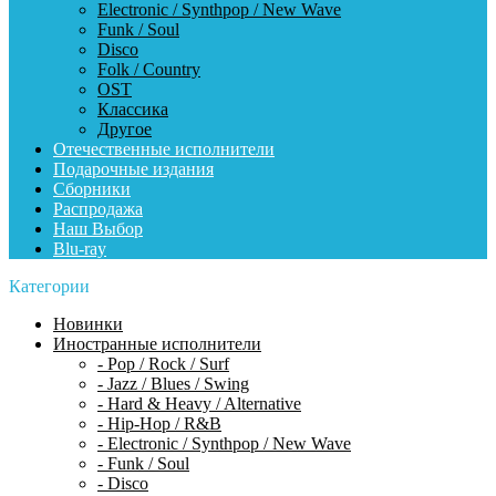
Electronic / Synthpop / New Wave
Funk / Soul
Disco
Folk / Country
OST
Классика
Другое
Отечественные исполнители
Подарочные издания
Сборники
Распродажа
Наш Выбор
Blu-ray
Категории
Новинки
Иностранные исполнители
- Pop / Rock / Surf
- Jazz / Blues / Swing
- Hard & Heavy / Alternative
- Hip-Hop / R&B
- Electronic / Synthpop / New Wave
- Funk / Soul
- Disco