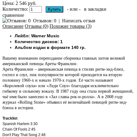
Цена: 2 546 руб.
Количество:
- или -
в закладки
сравнение
Отзывов: 0
|
Написать отзыв
Описание
Отзывы (0)
Похожие товары (3)
Лейбл: Warner Music
Количество дисков: 1
Альбом издан в формате 140 гр.
Вашему вниманию переиздание сборника главных хитов великой
американской певицы Ареты Франклин.
Арета Франклин – американская певица в стилях ритм-энд-блюз,
госпел и соул, пик популярности которой приходится на вторую
половину 1960-х и начало 1970-х годов. Её часто называют
«Королевой соула» или «Леди Соул» благодаря исключительно
гибкому и сильному вокалу. В 1987 году она стала первой женщиной,
чьё имя было занесено в «Зал славы рок-н-ролла». А в 2008 году
журнал «Rolling Stone» объявил её величайшей певицей ритм-энд-
блюза в истории.
Tracklist
Spanish Harlem
3:30
Chain Of Fools
2:45
Don't Play That Song
2:48