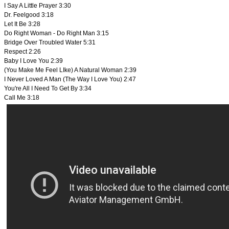
I Say A Little Prayer
3:30
Dr. Feelgood
3:18
Let It Be
3:28
Do Right Woman - Do Right Man
3:15
Bridge Over Troubled Water
5:31
Respect
2:26
Baby I Love You
2:39
(You Make Me Feel LIke) A Natural Woman
2:39
I Never Loved A Man (The Way I Love You)
2:47
You're All I Need To Get By
3:34
Call Me
3:18