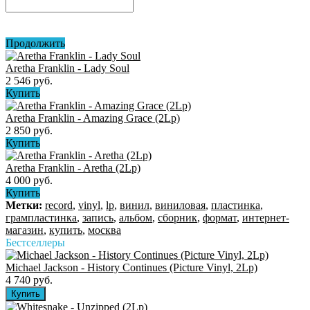
Продолжить
Aretha Franklin - Lady Soul
2 546 руб.
Купить
Aretha Franklin - Amazing Grace (2Lp)
2 850 руб.
Купить
Aretha Franklin - Aretha (2Lp)
4 000 руб.
Купить
Метки:
record
,
vinyl
,
lp
,
винил
,
виниловая
,
пластинка
,
грампластинка
,
запись
,
альбом
,
сборник
,
формат
,
интернет-
магазин
,
купить
,
москва
Бестселлеры
Michael Jackson - History Continues (Picture Vinyl, 2Lp)
4 740 руб.