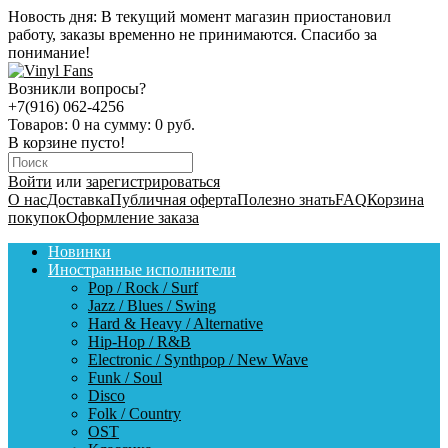
Новость дня:
В текущий момент магазин приостановил
работу, заказы временно не принимаются. Спасибо за
понимание!
Возникли вопросы?
+7(916) 062-4256
Товаров:
0
на сумму:
0 руб.
В корзине пусто!
Войти
или
зарегистрироваться
О нас
Доставка
Публичная оферта
Полезно знать
FAQ
Корзина
покупок
Оформление заказа
Новинки
Иностранные исполнители
Pop / Rock / Surf
Jazz / Blues / Swing
Hard & Heavy / Alternative
Hip-Hop / R&B
Electronic / Synthpop / New Wave
Funk / Soul
Disco
Folk / Country
OST