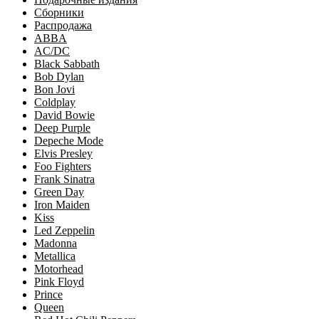
Сборники
Распродажа
ABBA
AC/DC
Black Sabbath
Bob Dylan
Bon Jovi
Coldplay
David Bowie
Deep Purple
Depeche Mode
Elvis Presley
Foo Fighters
Frank Sinatra
Green Day
Iron Maiden
Kiss
Led Zeppelin
Madonna
Metallica
Motorhead
Pink Floyd
Prince
Queen