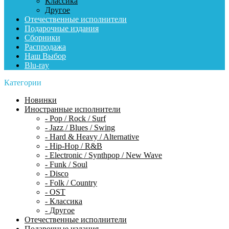
Классика
Другое
Отечественные исполнители
Подарочные издания
Сборники
Распродажа
Наш Выбор
Blu-ray
Категории
Новинки
Иностранные исполнители
- Pop / Rock / Surf
- Jazz / Blues / Swing
- Hard & Heavy / Alternative
- Hip-Hop / R&B
- Electronic / Synthpop / New Wave
- Funk / Soul
- Disco
- Folk / Country
- OST
- Классика
- Другое
Отечественные исполнители
Подарочные издания