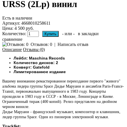
URSS (2Lp) винил
Есть в наличии
Артикул:
4668010258611
Цена: 4 500 руб.
Количество:
- или -
в закладки
сравнение
Отзывов: 0
|
Написать отзыв
Описание
Отзывы (0)
Лейбл:
Maschina Records
Количество дисков: 2
Конверт: Gatefold
Лимитированное издание
Вашему вниманию р
емастированное переиздание первого "живого"
альбома лидера группы Space Дидье Маруани и ансамбля Paris-France-
Transit, первоначально выпущенного в 1983 году. Концерты
проходили в 1983 году в СССР - в Москве, Ленинграде и Киеве.
Ограниченный тираж (400 копий).
Релиз представлен на двойном
черном виниле.
Дидье Маруани - французский музыкант, композитор и клавишник,
лидер группы Space. Один из пионеров электронной музыки.
Tracklist: