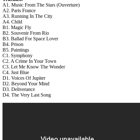
A1. Music From The Stars (Ouverture)
A2. Paris France
A3. Running In The City
A4. Child
B1. Magic Fly
B2. Souvenir From Rio
B3. Ballad For Space Lover
B4. Prison
B5. Paintings
C1. Symphony
C2. A Crime In Your Town
C3. Let Me Know The Wonder
C4. Just Blue
D1. Voices Of Jupiter
D2. Beyond Your Mind
D3. Deliverance
D4. The Very Last Song