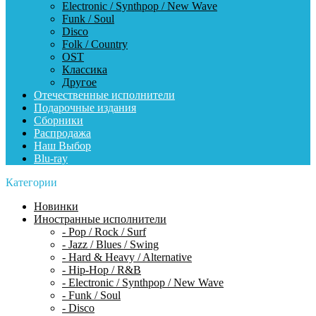
Electronic / Synthpop / New Wave
Funk / Soul
Disco
Folk / Country
OST
Классика
Другое
Отечественные исполнители
Подарочные издания
Сборники
Распродажа
Наш Выбор
Blu-ray
Категории
Новинки
Иностранные исполнители
- Pop / Rock / Surf
- Jazz / Blues / Swing
- Hard & Heavy / Alternative
- Hip-Hop / R&B
- Electronic / Synthpop / New Wave
- Funk / Soul
- Disco