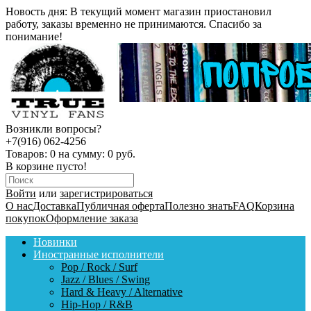
Новость дня:
В текущий момент магазин приостановил
работу, заказы временно не принимаются. Спасибо за
понимание!
Возникли вопросы?
+7(916) 062-4256
Товаров:
0
на сумму:
0 руб.
В корзине пусто!
Войти
или
зарегистрироваться
О нас
Доставка
Публичная оферта
Полезно знать
FAQ
Корзина
покупок
Оформление заказа
Новинки
Иностранные исполнители
Pop / Rock / Surf
Jazz / Blues / Swing
Hard & Heavy / Alternative
Hip-Hop / R&B