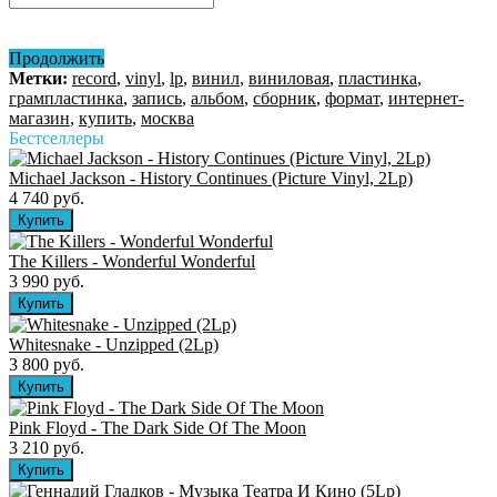
Продолжить
Метки:
record
,
vinyl
,
lp
,
винил
,
виниловая
,
пластинка
,
грампластинка
,
запись
,
альбом
,
сборник
,
формат
,
интернет-
магазин
,
купить
,
москва
Бестселлеры
Michael Jackson - History Continues (Picture Vinyl, 2Lp)
4 740 руб.
The Killers ‎- Wonderful Wonderful
3 990 руб.
Whitesnake - Unzipped (2Lp)
3 800 руб.
Pink Floyd - The Dark Side Of The Moon
3 210 руб.