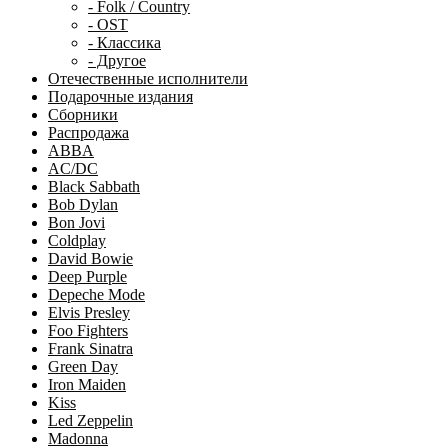
- Folk / Country
- OST
- Классика
- Другое
Отечественные исполнители
Подарочные издания
Сборники
Распродажа
ABBA
AC/DC
Black Sabbath
Bob Dylan
Bon Jovi
Coldplay
David Bowie
Deep Purple
Depeche Mode
Elvis Presley
Foo Fighters
Frank Sinatra
Green Day
Iron Maiden
Kiss
Led Zeppelin
Madonna