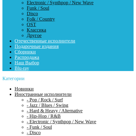
Electronic / Synthpop / New Wave
Funk / Soul
Disco
Folk / Country
OST
Классика
Другое
Отечественные исполнители
Подарочные издания
Сборники
Распродажа
Наш Выбор
Blu-ray
Категории
Новинки
Иностранные исполнители
- Pop / Rock / Surf
- Jazz / Blues / Swing
- Hard & Heavy / Alternative
- Hip-Hop / R&B
- Electronic / Synthpop / New Wave
- Funk / Soul
- Disco