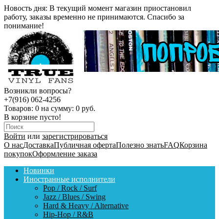
Новость дня:
В текущий момент магазин приостановил
работу, заказы временно не принимаются. Спасибо за
понимание!
Возникли вопросы?
+7(916) 062-4256
Товаров:
0
на сумму:
0 руб.
В корзине пусто!
Войти
или
зарегистрироваться
О нас
Доставка
Публичная оферта
Полезно знать
FAQ
Корзина
покупок
Оформление заказа
Новинки
Иностранные исполнители
Pop / Rock / Surf
Jazz / Blues / Swing
Hard & Heavy / Alternative
Hip-Hop / R&B