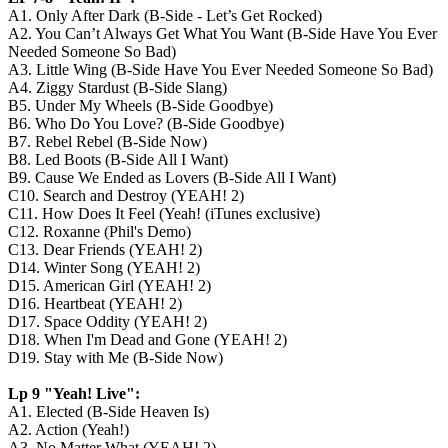
A1. Only After Dark (B-Side - Let’s Get Rocked)
A2. You Can’t Always Get What You Want (B-Side Have You Ever
Needed Someone So Bad)
A3. Little Wing (B-Side Have You Ever Needed Someone So Bad)
A4. Ziggy Stardust (B-Side Slang)
B5. Under My Wheels (B-Side Goodbye)
B6. Who Do You Love? (B-Side Goodbye)
B7. Rebel Rebel (B-Side Now)
B8. Led Boots (B-Side All I Want)
B9. Cause We Ended as Lovers (B-Side All I Want)
C10. Search and Destroy (YEAH! 2)
C11. How Does It Feel (Yeah! (iTunes exclusive)
C12. Roxanne (Phil's Demo)
C13. Dear Friends (YEAH! 2)
D14. Winter Song (YEAH! 2)
D15. American Girl (YEAH! 2)
D16. Heartbeat (YEAH! 2)
D17. Space Oddity (YEAH! 2)
D18. When I'm Dead and Gone (YEAH! 2)
D19. Stay with Me (B-Side Now)
Lp 9 "Yeah! Live":
A1. Elected (B-Side Heaven Is)
A2. Action (Yeah!)
A3. No Matter What (YEAH! 2)