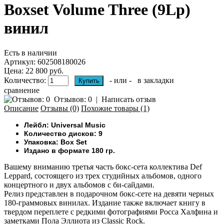
Boxset Volume Three (9Lp)
винил
Есть в наличии
Артикул:
602508180026
Цена: 22 800 руб.
Количество:
- или -
в закладки
сравнение
Отзывов: 0
|
Написать отзыв
Описание
Отзывы (0)
Похожие товары (1)
Лейбл: Universal Music
Количество дисков: 9
Упаковка: Box Set
Издано в формате 180 гр.
Вашему вниманию т
ретья часть бокс-сета коллектива Def
Leppard, состоящего из трех студийных альбомов, одного
концертного и двух альбомов с би-сайдами.
Релиз представлен в подарочном бокс-сете на девяти черных
180-граммовых винилах.
Издание также включает книгу в
твердом переплете с редкими фотографиями Росса Халфина и
заметками Пола Эллиота из Classic Rock.