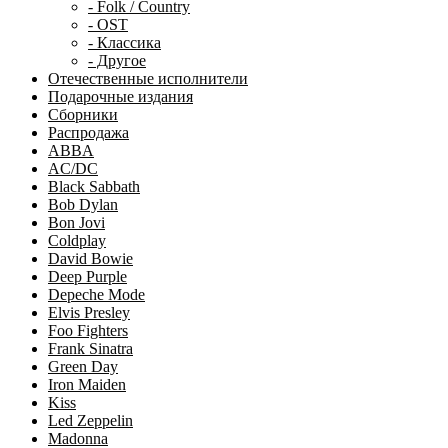
- Folk / Country
- OST
- Классика
- Другое
Отечественные исполнители
Подарочные издания
Сборники
Распродажа
ABBA
AC/DC
Black Sabbath
Bob Dylan
Bon Jovi
Coldplay
David Bowie
Deep Purple
Depeche Mode
Elvis Presley
Foo Fighters
Frank Sinatra
Green Day
Iron Maiden
Kiss
Led Zeppelin
Madonna