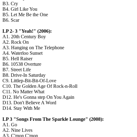
B3. Cry
B4. Girl Like You
B5. Let Me Be the One
B6. Scar
LP 2- 3 "Yeah!" (2006):
A1. 20th Century Boy
A2. Rock On
A3. Hanging on The Telephone
A4. Waterloo Sunset
B5. Hell Raiser
B6. 10538 Overture
B7. Street Life
B8. Drive-In Saturday
C9. Littlep-Bit-Bit-Of-Love
C10. The Golden Age Of Rock-n-Roll
C11. No Matter What
D12. He's Gonna step On You Again
D13. Don't Believe A Word
D14. Stay With Me
LP 3 "Songs From The Sparkle Lounge" (2008):
A1. Go
A2. Nine Lives
A3. C'mon C'mon