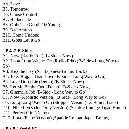
A4. Love
B5. Tomorrow
B6. Cruise Control
B7. Hallucinate
B8. Only The Good Die Young
B9. Bad Actress
B10. Come Undone
B11. Gotta Let It Go
LP 4 -5 B-Sides:
A1. Now (Radio Edit) (B-Side - Now)
A2. Long Long Way to Go (Radio Edit) (B-Side - Long Way to
Go)
A3. Kiss the Day (X – Japanese Bonus Track)
B4. 10 X Bigger Than Love (B-Side - Long Way to Go)
B5. Love Don't Lie (Demo) (B-Side – Now)
B6. Let Me Be the One (Demo) (B-Side - Now)
C7. Gimme A Job (B-Side - Long Way to Go)
C8. Now (Acoustic Version) (B-Side - Long Way to Go)
C9. Long Long Way to Go (Stripped Version) (X Bonus Track)
D10. Nine Lives (Joe Only Version) (Sparkle Lounge Japan Bonus)
D11. Perfect Girl (Demo)
D12. Love (Piano Version) (Sparkle Lounge Japan Bonus)
LP 7-8 "Yeah! II":