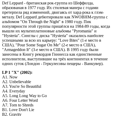
Def Leppard - британская рок-группа из Шеффилда,
образованая в 1977 году. Их стилевая манера с годами
претерпела ряд изменений, двигаясь от хард-рока к глэм-
металу. Def Leppard дебютировали как NWOBHM-группа с
альбомом "On Through the Night" в 1980 году. Пик
популярности этой группы пришёлся на 1984-89 годы, когда
вышли их мультиплатиновые альбомы "Pyromania" и
"Hysteria". Синглы с диска "Hysteria" оказались наиболее
успешными за всю их карьеру: "Love Bites" (1-е место в
США), "Pour Some Sugar On Me" (2-е место в США),
"Armageddon It" (3-е место в США). В 1995 году были
занесены в Книгу рекордов Гиннесса как единственные
исполнители, выступившие на трёх континентах в течение
одних суток (Лондон - Геркулесовы пещеры - Ванкувер).
LP 1 "X" (2002):
A1. Now
A2. Unbelievable
A3. You're So Beautiful
A4. Everyday
A5. Long Long Way to Go
A6. Four Letter Word
A7. Torn to Shreds
B1. Love Don't Lie
B2. Gravity