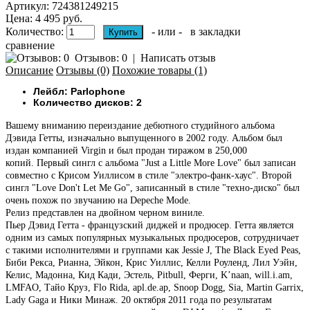
Артикул:
724381249215
Цена: 4 495 руб.
Количество:
- или -
в закладки
сравнение
Отзывов: 0
|
Написать отзыв
Описание
Отзывы (0)
Похожие товары (1)
Лейбл: Parlophone
Количество дисков: 2
Вашему вниманию
переиздание дебютного студийного альбома
Дэвида Гетты, изначально выпущенного в 2002 году. Альбом был
издан компанией Virgin и был продан тиражом в 250,000
копий.
Первый сингл с альбома "Just a Little More Love" был записан
совместно с Крисом Уиллисом в стиле "электро-фанк-хаус".
Второй
сингл "Love Don't Let Me Go", записанный в стиле "техно-диско" был
очень похож по звучанию на Depeche Mode.
Релиз представлен на двойном черном виниле.
Пьер Дэвид Гетта - французский диджей и продюсер. Гетта является
одним из самых популярных музыкальных продюсеров, сотрудничает
с такими исполнителями и группами как Jessie J, The Black Eyed Peas,
Биби Рекса, Рианна, Эйкон, Крис Уиллис, Келли Роуленд, Лил Уэйн,
Келис, Мадонна, Кид Кади, Эстель, Pitbull, Ферги, K’naan, will.i.am,
LMFAO, Тайо Круз, Flo Rida, apl.de.ap, Snoop Dogg, Sia, Martin Garrix,
Lady Gaga и Ники Минаж. 20 октября 2011 года по результатам