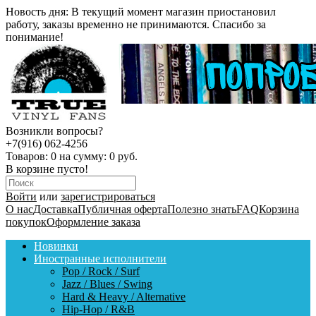
Новость дня:
В текущий момент магазин приостановил
работу, заказы временно не принимаются. Спасибо за
понимание!
Возникли вопросы?
+7(916) 062-4256
Товаров:
0
на сумму:
0 руб.
В корзине пусто!
Войти
или
зарегистрироваться
О нас
Доставка
Публичная оферта
Полезно знать
FAQ
Корзина
покупок
Оформление заказа
Новинки
Иностранные исполнители
Pop / Rock / Surf
Jazz / Blues / Swing
Hard & Heavy / Alternative
Hip-Hop / R&B