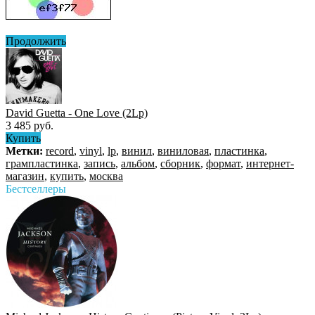
Продолжить
David Guetta - One Love (2Lp)
3 485 руб.
Купить
Метки:
record
,
vinyl
,
lp
,
винил
,
виниловая
,
пластинка
,
грампластинка
,
запись
,
альбом
,
сборник
,
формат
,
интернет-
магазин
,
купить
,
москва
Бестселлеры