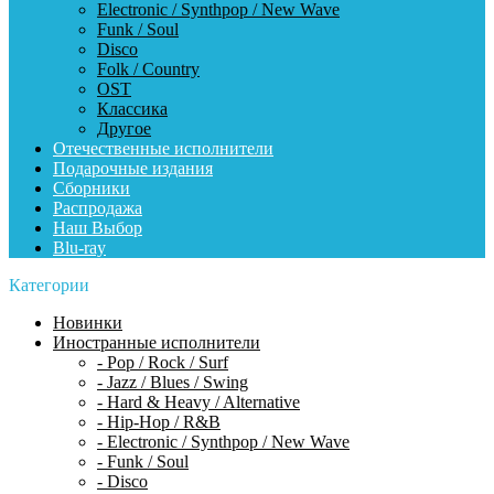
Electronic / Synthpop / New Wave
Funk / Soul
Disco
Folk / Country
OST
Классика
Другое
Отечественные исполнители
Подарочные издания
Сборники
Распродажа
Наш Выбор
Blu-ray
Категории
Новинки
Иностранные исполнители
- Pop / Rock / Surf
- Jazz / Blues / Swing
- Hard & Heavy / Alternative
- Hip-Hop / R&B
- Electronic / Synthpop / New Wave
- Funk / Soul
- Disco