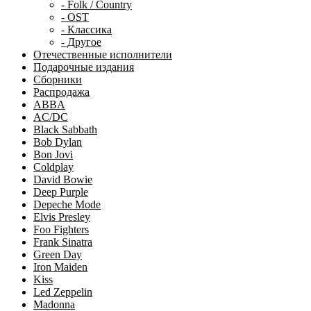
- Folk / Country
- OST
- Классика
- Другое
Отечественные исполнители
Подарочные издания
Сборники
Распродажа
ABBA
AC/DC
Black Sabbath
Bob Dylan
Bon Jovi
Coldplay
David Bowie
Deep Purple
Depeche Mode
Elvis Presley
Foo Fighters
Frank Sinatra
Green Day
Iron Maiden
Kiss
Led Zeppelin
Madonna