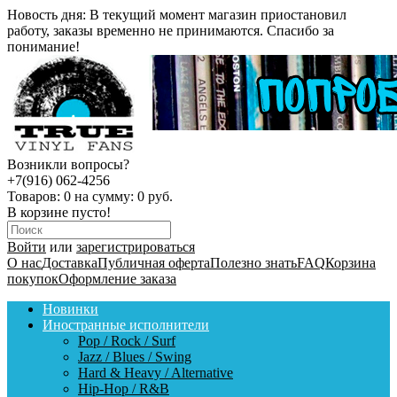
Новость дня:
В текущий момент магазин приостановил
работу, заказы временно не принимаются. Спасибо за
понимание!
Возникли вопросы?
+7(916) 062-4256
Товаров:
0
на сумму:
0 руб.
В корзине пусто!
Войти
или
зарегистрироваться
О нас
Доставка
Публичная оферта
Полезно знать
FAQ
Корзина
покупок
Оформление заказа
Новинки
Иностранные исполнители
Pop / Rock / Surf
Jazz / Blues / Swing
Hard & Heavy / Alternative
Hip-Hop / R&B