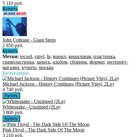
5 110 руб.
Купить
John Coltrane - Giant Steps
2 850 руб.
Купить
Метки:
record
,
vinyl
,
lp
,
винил
,
виниловая
,
пластинка
,
грампластинка
,
запись
,
альбом
,
сборник
,
формат
,
интернет-
магазин
,
купить
,
москва
Бестселлеры
Michael Jackson - History Continues (Picture Vinyl, 2Lp)
4 740 руб.
Whitesnake - Unzipped (2Lp)
3 800 руб.
Pink Floyd - The Dark Side Of The Moon
3 210 руб.