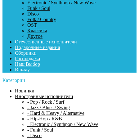
Electronic / Synthpop / New Wave
Funk / Soul
Disco
Folk / Country
OST
Классика
Другое
Отечественные исполнители
Подарочные издания
Сборники
Распродажа
Наш Выбор
Blu-ray
Категории
Новинки
Иностранные исполнители
- Pop / Rock / Surf
- Jazz / Blues / Swing
- Hard & Heavy / Alternative
- Hip-Hop / R&B
- Electronic / Synthpop / New Wave
- Funk / Soul
- Disco