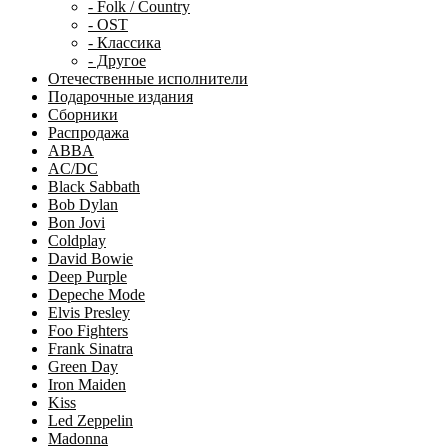
- Folk / Country
- OST
- Классика
- Другое
Отечественные исполнители
Подарочные издания
Сборники
Распродажа
ABBA
AC/DC
Black Sabbath
Bob Dylan
Bon Jovi
Coldplay
David Bowie
Deep Purple
Depeche Mode
Elvis Presley
Foo Fighters
Frank Sinatra
Green Day
Iron Maiden
Kiss
Led Zeppelin
Madonna