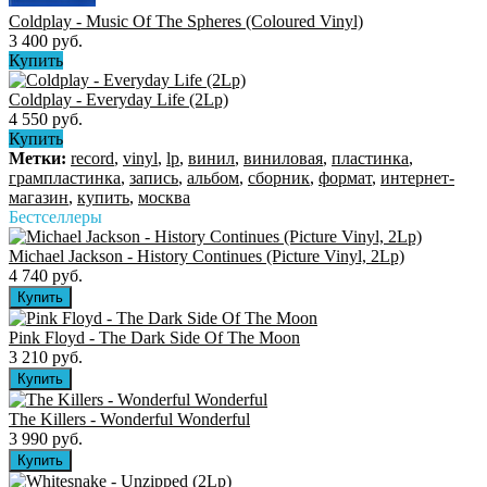
Coldplay - Music Of The Spheres (Coloured Vinyl)
3 400 руб.
Купить
Coldplay - Everyday Life (2Lp)
4 550 руб.
Купить
Метки:
record
,
vinyl
,
lp
,
винил
,
виниловая
,
пластинка
,
грампластинка
,
запись
,
альбом
,
сборник
,
формат
,
интернет-
магазин
,
купить
,
москва
Бестселлеры
Michael Jackson - History Continues (Picture Vinyl, 2Lp)
4 740 руб.
Pink Floyd - The Dark Side Of The Moon
3 210 руб.
The Killers ‎- Wonderful Wonderful
3 990 руб.