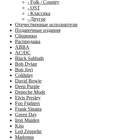
- Folk / Country
- OST
- Классика
- Другое
Отечественные исполнители
Подарочные издания
Сборники
Распродажа
ABBA
AC/DC
Black Sabbath
Bob Dylan
Bon Jovi
Coldplay
David Bowie
Deep Purple
Depeche Mode
Elvis Presley
Foo Fighters
Frank Sinatra
Green Day
Iron Maiden
Kiss
Led Zeppelin
Madonna