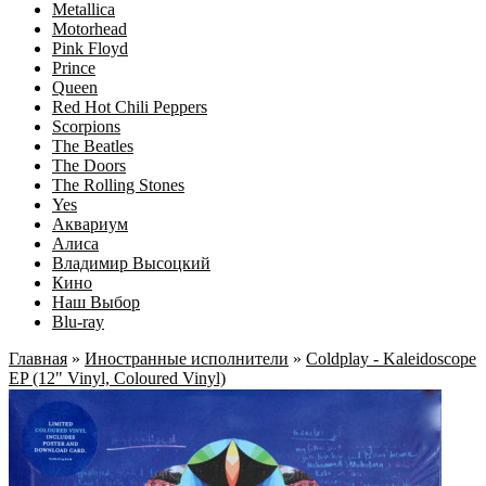
Metallica
Motorhead
Pink Floyd
Prince
Queen
Red Hot Chili Peppers
Scorpions
The Beatles
The Doors
The Rolling Stones
Yes
Аквариум
Алиса
Владимир Высоцкий
Кино
Наш Выбор
Blu-ray
Главная
»
Иностранные исполнители
»
Coldplay - Kaleidoscope
EP (12" Vinyl, Coloured Vinyl)