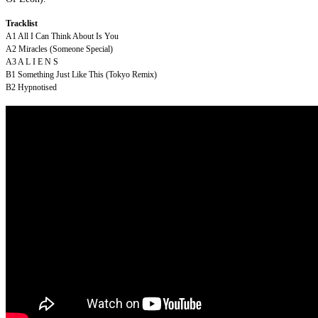
Tracklist
A1
All I Can Think About Is You
A2
Miracles (Someone Special)
A3
A L I E N S
B1
Something Just Like This (Tokyo Remix)
B2
Hypnotised