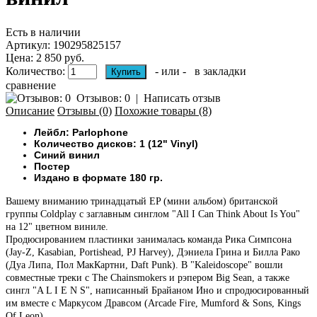
Есть в наличии
Артикул:
190295825157
Цена: 2 850 руб.
Количество:
- или -
в закладки
сравнение
Отзывов: 0
|
Написать отзыв
Описание
Отзывы (0)
Похожие товары (8)
Лейбл: Parlophone
Количество дисков: 1 (12" Vinyl)
Синий винил
Постер
Издано в формате 180 гр.
Вашему вниманию тринадцатый EP (мини альбом) британской
группы Coldplay c заглавным синглом "All I Can Think About Is You"
на 12" цветном виниле.
Продюсированием пластинки занималась команда Рика Симпсона
(Jay-Z, Kasabian, Portishead, PJ Harvey), Дэниела Грина и Билла Рако
(Дуа Липа, Пол МакКартни, Daft Punk). В "Kaleidoscope" вошли
совместные треки с The Chainsmokers и рэпером Big Sean, а также
сингл "A L I E N S", написанный Брайаном Ино и спродюсированный
им вместе с Маркусом Дравсом (Arcade Fire, Mumford & Sons, Kings
Of Leon).