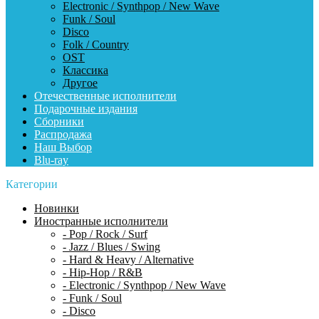
Electronic / Synthpop / New Wave
Funk / Soul
Disco
Folk / Country
OST
Классика
Другое
Отечественные исполнители
Подарочные издания
Сборники
Распродажа
Наш Выбор
Blu-ray
Категории
Новинки
Иностранные исполнители
- Pop / Rock / Surf
- Jazz / Blues / Swing
- Hard & Heavy / Alternative
- Hip-Hop / R&B
- Electronic / Synthpop / New Wave
- Funk / Soul
- Disco