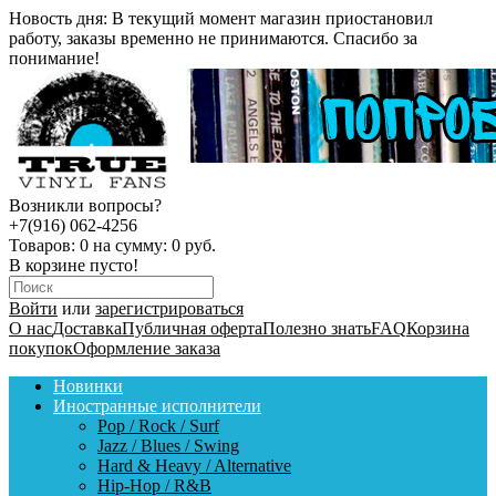
Новость дня:
В текущий момент магазин приостановил
работу, заказы временно не принимаются. Спасибо за
понимание!
Возникли вопросы?
+7(916) 062-4256
Товаров:
0
на сумму:
0 руб.
В корзине пусто!
Войти
или
зарегистрироваться
О нас
Доставка
Публичная оферта
Полезно знать
FAQ
Корзина
покупок
Оформление заказа
Новинки
Иностранные исполнители
Pop / Rock / Surf
Jazz / Blues / Swing
Hard & Heavy / Alternative
Hip-Hop / R&B