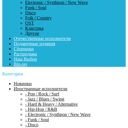
Electronic / Synthpop / New Wave
Funk / Soul
Disco
Folk / Country
OST
Классика
Другое
Отечественные исполнители
Подарочные издания
Сборники
Распродажа
Наш Выбор
Blu-ray
Категории
Новинки
Иностранные исполнители
- Pop / Rock / Surf
- Jazz / Blues / Swing
- Hard & Heavy / Alternative
- Hip-Hop / R&B
- Electronic / Synthpop / New Wave
- Funk / Soul
- Disco