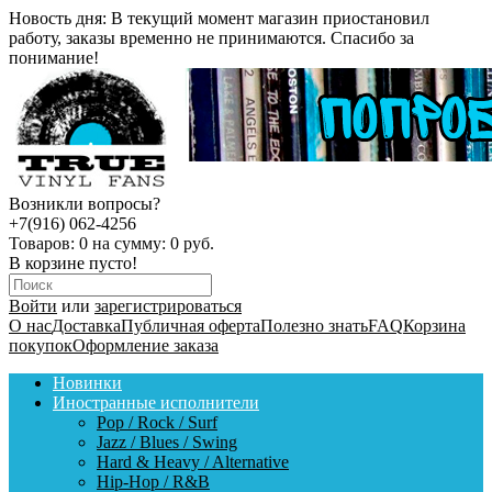
Новость дня:
В текущий момент магазин приостановил
работу, заказы временно не принимаются. Спасибо за
понимание!
Возникли вопросы?
+7(916) 062-4256
Товаров:
0
на сумму:
0 руб.
В корзине пусто!
Войти
или
зарегистрироваться
О нас
Доставка
Публичная оферта
Полезно знать
FAQ
Корзина
покупок
Оформление заказа
Новинки
Иностранные исполнители
Pop / Rock / Surf
Jazz / Blues / Swing
Hard & Heavy / Alternative
Hip-Hop / R&B