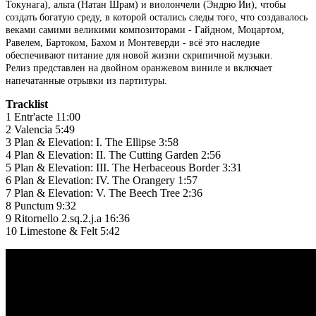
Токунага), альта (Натан Шрам) и виолончели (Эндрю Йи), чтобы
создать богатую среду, в которой остались следы того, что создавалось
веками самими великими композиторами - Гайдном, Моцартом,
Равелем, Бартоком, Бахом и Монтеверди - всё это наследие
обеспечивают питание для новой жизни скрипичной музыки.
Релиз представлен на двойном оранжевом виниле и включает
напечатанные отрывки из партитуры.
Tracklist
1
Entr'acte
11:00
2
Valencia
5:49
3
Plan & Elevation: I. The Ellipse
3:58
4
Plan & Elevation: II. The Cutting Garden
2:56
5
Plan & Elevation: III. The Herbaceous Border
3:31
6
Plan & Elevation: IV. The Orangery
1:57
7
Plan & Elevation: V. The Beech Tree
2:36
8
Punctum
9:32
9
Ritornello 2.sq.2.j.a
16:36
10
Limestone & Felt
5:42