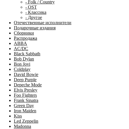
- Folk / Country
- OST
- Классика
- Другое
Отечественные исполнители
Подарочные издания
Сборники
Распродажа
ABBA
AC/DC
Black Sabbath
Bob Dylan
Bon Jovi
Coldplay
David Bowie
Deep Purple
Depeche Mode
Elvis Presley
Foo Fighters
Frank Sinatra
Green Day
Iron Maiden
Kiss
Led Zeppelin
Madonna