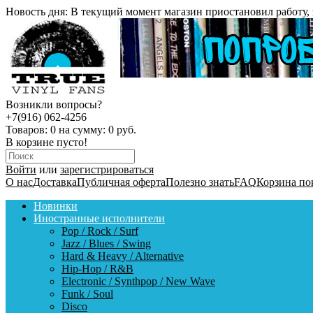
Новость дня:
В текущий момент магазин приостановил работу, 
Возникли вопросы?
+7(916) 062-4256
Товаров:
0
на сумму:
0 руб.
В корзине пусто!
Войти
или
зарегистрироваться
О нас
Доставка
Публичная оферта
Полезно знать
FAQ
Корзина по
Новинки
Иностранные исполнители
Pop / Rock / Surf
Jazz / Blues / Swing
Hard & Heavy / Alternative
Hip-Hop / R&B
Electronic / Synthpop / New Wave
Funk / Soul
Disco