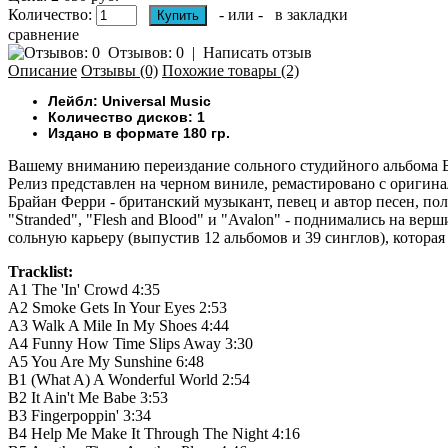
Количество:
- или -
в закладки
сравнение
Отзывов: 0
|
Написать отзыв
Описание
Отзывы (0)
Похожие товары (2)
Лейбл: Universal Music
Количество дисков: 1
Издано в формате 180 гр.
Вашему вниманию
переиздание сольного студийного альбома 
Релиз представлен на черном виниле, ремастировано с оригина
Брайан Ферри - британский музыкант, певец и автор песен, по
"Stranded", "Flesh and Blood" и "Avalon" - поднимались на ве
сольную карьеру (выпустив 12 альбомов и 39 синглов), которая
Tracklist:
A1
The 'In' Crowd
4:35
A2
Smoke Gets In Your Eyes
2:53
A3
Walk A Mile In My Shoes
4:44
A4
Funny How Time Slips Away
3:30
A5
You Are My Sunshine
6:48
B1
(What A) A Wonderful World
2:54
B2
It Ain't Me Babe
3:53
B3
Fingerpoppin'
3:34
B4
Help Me Make It Through The Night
4:16