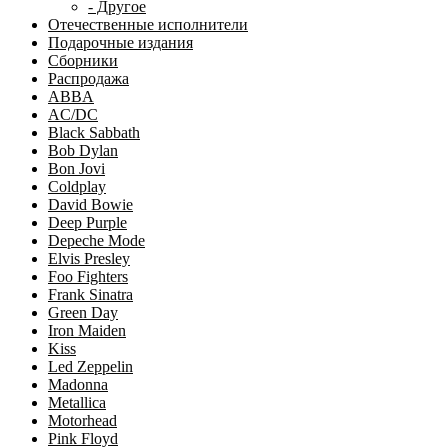
- Другое
Отечественные исполнители
Подарочные издания
Сборники
Распродажа
ABBA
AC/DC
Black Sabbath
Bob Dylan
Bon Jovi
Coldplay
David Bowie
Deep Purple
Depeche Mode
Elvis Presley
Foo Fighters
Frank Sinatra
Green Day
Iron Maiden
Kiss
Led Zeppelin
Madonna
Metallica
Motorhead
Pink Floyd