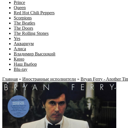
Prince
Queen
Red Hot Chili Peppers
Scorpions
The Beatles
The Doors
The Rolling Stones
Yes
Аквариум
Алиса
Владимир Высоцкий
Кино
Наш Выбор
Blu-ray
Главная
»
Иностранные исполнители
»
Bryan Ferry - Another Ti