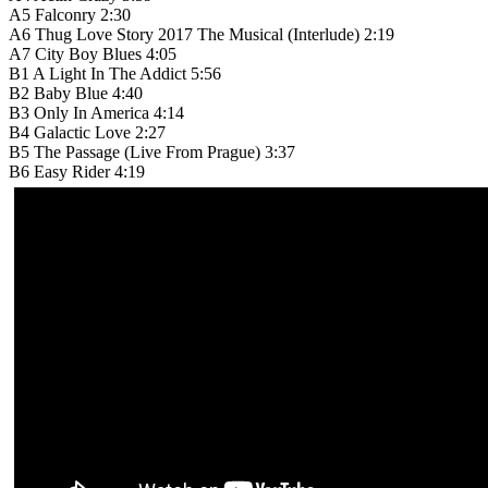
A5
Falconry
2:30
A6
Thug Love Story 2017 The Musical (Interlude)
2:19
A7
City Boy Blues
4:05
B1
A Light In The Addict
5:56
B2
Baby Blue
4:40
B3
Only In America
4:14
B4
Galactic Love
2:27
B5
The Passage (Live From Prague)
3:37
B6
Easy Rider
4:19