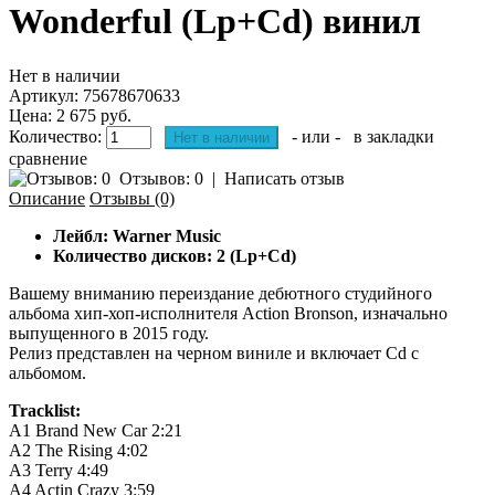
Wonderful (Lp+Cd) винил
Нет в наличии
Артикул:
75678670633
Цена: 2 675 руб.
Количество:
- или -
в закладки
сравнение
Отзывов: 0
|
Написать отзыв
Описание
Отзывы (0)
Лейбл: Warner Music
Количество дисков: 2 (
Lp+Cd)
Вашему вниманию
переиздание дебютного студийного
альбома хип-хоп-исполнителя Action Bronson, изначально
выпущенного в 2015 году.
Релиз представлен на черном виниле и включает Cd с
альбомом.
Tracklist:
A1
Brand New Car
2:21
A2
The Rising
4:02
A3
Terry
4:49
A4
Actin Crazy
3:59