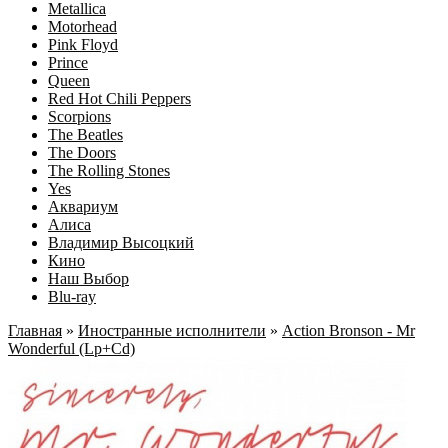
Metallica
Motorhead
Pink Floyd
Prince
Queen
Red Hot Chili Peppers
Scorpions
The Beatles
The Doors
The Rolling Stones
Yes
Аквариум
Алиса
Владимир Высоцкий
Кино
Наш Выбор
Blu-ray
Главная
»
Иностранные исполнители
»
Action Bronson - Mr
Wonderful (Lp+Cd)