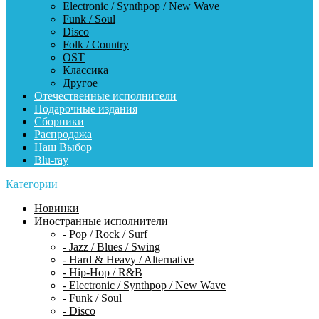
Electronic / Synthpop / New Wave
Funk / Soul
Disco
Folk / Country
OST
Классика
Другое
Отечественные исполнители
Подарочные издания
Сборники
Распродажа
Наш Выбор
Blu-ray
Категории
Новинки
Иностранные исполнители
- Pop / Rock / Surf
- Jazz / Blues / Swing
- Hard & Heavy / Alternative
- Hip-Hop / R&B
- Electronic / Synthpop / New Wave
- Funk / Soul
- Disco