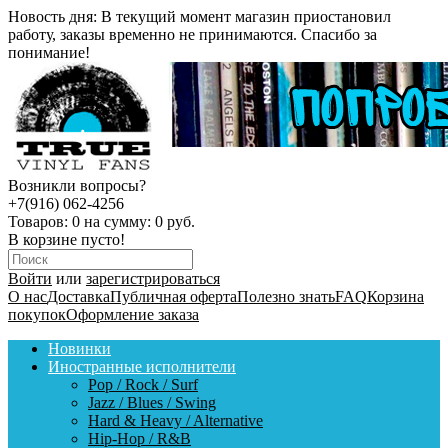
Новость дня:
В текущий момент магазин приостановил
работу, заказы временно не принимаются. Спасибо за
понимание!
Возникли вопросы?
+7(916) 062-4256
Товаров:
0
на сумму:
0 руб.
В корзине пусто!
Войти
или
зарегистрироваться
О нас
Доставка
Публичная оферта
Полезно знать
FAQ
Корзина
покупок
Оформление заказа
Новинки
Иностранные исполнители
Pop / Rock / Surf
Jazz / Blues / Swing
Hard & Heavy / Alternative
Hip-Hop / R&B