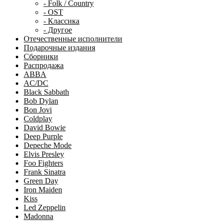
- Folk / Country
- OST
- Классика
- Другое
Отечественные исполнители
Подарочные издания
Сборники
Распродажа
ABBA
AC/DC
Black Sabbath
Bob Dylan
Bon Jovi
Coldplay
David Bowie
Deep Purple
Depeche Mode
Elvis Presley
Foo Fighters
Frank Sinatra
Green Day
Iron Maiden
Kiss
Led Zeppelin
Madonna