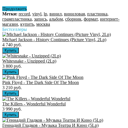
Продолжить
Метки:
record
,
vinyl
,
lp
,
винил
,
виниловая
,
пластинка
,
грампластинка
,
запись
,
альбом
,
сборник
,
формат
,
интернет-
магазин
,
купить
,
москва
Бестселлеры
Michael Jackson - History Continues (Picture Vinyl, 2Lp)
4 740 руб.
Whitesnake - Unzipped (2Lp)
3 800 руб.
Pink Floyd - The Dark Side Of The Moon
3 210 руб.
The Killers ‎- Wonderful Wonderful
3 990 руб.
Геннадий Гладков - Музыка Театра И Кино (5Lp)