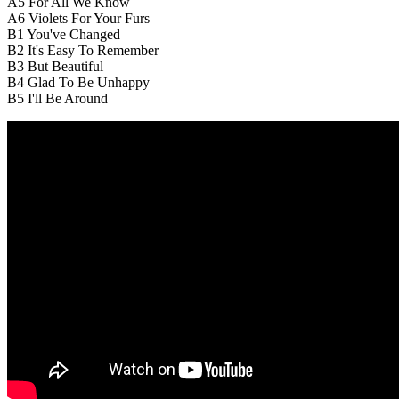
A5
For All We Know
A6
Violets For Your Furs
B1
You've Changed
B2
It's Easy To Remember
B3
But Beautiful
B4
Glad To Be Unhappy
B5
I'll Be Around