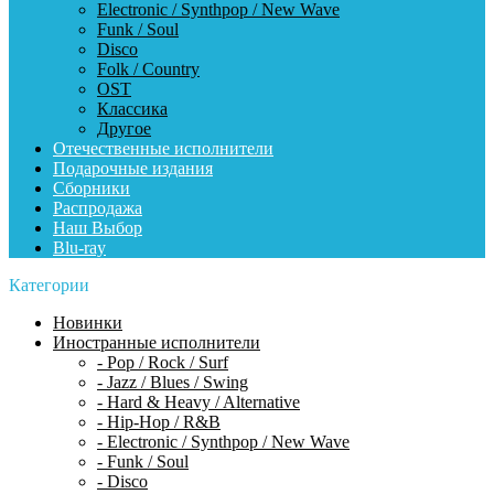
Electronic / Synthpop / New Wave
Funk / Soul
Disco
Folk / Country
OST
Классика
Другое
Отечественные исполнители
Подарочные издания
Сборники
Распродажа
Наш Выбор
Blu-ray
Категории
Новинки
Иностранные исполнители
- Pop / Rock / Surf
- Jazz / Blues / Swing
- Hard & Heavy / Alternative
- Hip-Hop / R&B
- Electronic / Synthpop / New Wave
- Funk / Soul
- Disco