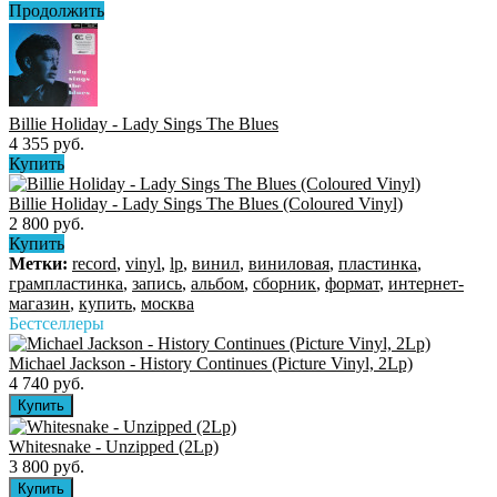
Продолжить
Billie Holiday - Lady Sings The Blues
4 355 руб.
Купить
Billie Holiday ‎- Lady Sings The Blues (Coloured Vinyl)
2 800 руб.
Купить
Метки:
record
,
vinyl
,
lp
,
винил
,
виниловая
,
пластинка
,
грампластинка
,
запись
,
альбом
,
сборник
,
формат
,
интернет-
магазин
,
купить
,
москва
Бестселлеры
Michael Jackson - History Continues (Picture Vinyl, 2Lp)
4 740 руб.
Whitesnake - Unzipped (2Lp)
3 800 руб.