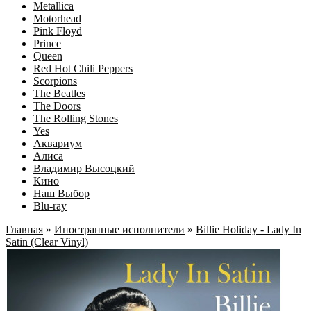
Metallica
Motorhead
Pink Floyd
Prince
Queen
Red Hot Chili Peppers
Scorpions
The Beatles
The Doors
The Rolling Stones
Yes
Аквариум
Алиса
Владимир Высоцкий
Кино
Наш Выбор
Blu-ray
Главная
»
Иностранные исполнители
»
Billie Holiday ‎- Lady In
Satin (Clear Vinyl)