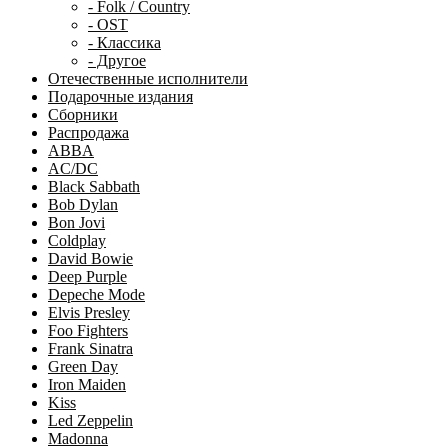
- Folk / Country
- OST
- Классика
- Другое
Отечественные исполнители
Подарочные издания
Сборники
Распродажа
ABBA
AC/DC
Black Sabbath
Bob Dylan
Bon Jovi
Coldplay
David Bowie
Deep Purple
Depeche Mode
Elvis Presley
Foo Fighters
Frank Sinatra
Green Day
Iron Maiden
Kiss
Led Zeppelin
Madonna