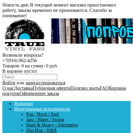
Новость дня:
В текущий момент магазин приостановил
работу, заказы временно не принимаются. Спасибо за
понимание!
Возникли вопросы?
+7(916) 062-4256
Товаров:
0
на сумму:
0 руб.
В корзине пусто!
Войти
или
зарегистрироваться
О нас
Доставка
Публичная оферта
Полезно знать
FAQ
Корзина
покупок
Оформление заказа
Новинки
Иностранные исполнители
Pop / Rock / Surf
Jazz / Blues / Swing
Hard & Heavy / Alternative
Hip-Hop / R&B