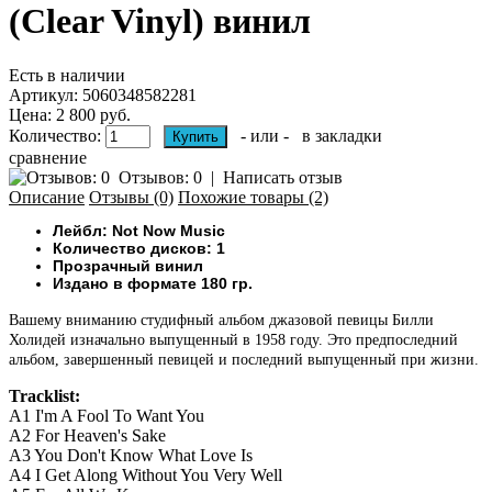
(Clear Vinyl) винил
Есть в наличии
Артикул:
5060348582281
Цена: 2 800 руб.
Количество:
- или -
в закладки
сравнение
Отзывов: 0
|
Написать отзыв
Описание
Отзывы (0)
Похожие товары (2)
Лейбл: Not Now Music
Количество дисков: 1
Прозрачный винил
Издано в формате 180 гр.
Вашему вниманию студифный альбом джазовой певицы Билли
Холидей изначально выпущенный в 1958 году. Это предпоследний
альбом, завершенный певицей и последний выпущенный при жизни.
Tracklist:
A1
I'm A Fool To Want You
A2
For Heaven's Sake
A3
You Don't Know What Love Is
A4
I Get Along Without You Very Well