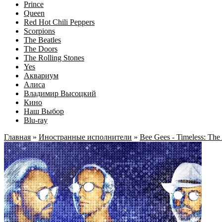
Prince
Queen
Red Hot Chili Peppers
Scorpions
The Beatles
The Doors
The Rolling Stones
Yes
Аквариум
Алиса
Владимир Высоцкий
Кино
Наш Выбор
Blu-ray
Главная
»
Иностранные исполнители
»
Bee Gees - Timeless: The 