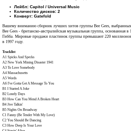
Лейбл:
Capitol / 
Universal Music
Количество дисков: 2
Конверт: Gatefold
Вашему вниманию сборник лучших хитов группы Bee Gees, выбранны
Bee Gees - британско-австралийская музыкальная группа, основанная в 
Гибба. Мировые продажи пластинок группы превышают 220 миллионов к
в 1997 году.
Tracklist
A1
Spicks And Specks
A2
New York Mining Disaster 1941
A3
To Love Somebody
A4
Massachusetts
A5
Words
A6
I've Gotta Get A Message To You
B1
I Started A Joke
B2
Lonely Days
B3
How Can You Mend A Broken Heart
B4
Jive Talkin'
B5
Nights On Broadway
C1
Fanny (Be Tender With My Love)
C2
You Should Be Dancing
C3
How Deep Is Your Love
C4
Stayin' Alive