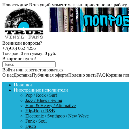
Новость дня:
В текущий момент магазин приостановил работу, 
Возникли вопросы?
+7(916) 062-4256
Товаров:
0
на сумму:
0 руб.
В корзине пусто!
Войти
или
зарегистрироваться
О нас
Доставка
Публичная оферта
Полезно знать
FAQ
Корзина по
Новинки
Иностранные исполнители
Pop / Rock / Surf
Jazz / Blues / Swing
Hard & Heavy / Alternative
Hip-Hop / R&B
Electronic / Synthpop / New Wave
Funk / Soul
Disco