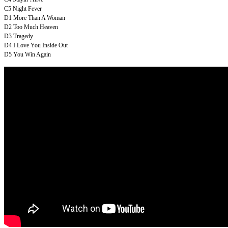
C5
Night Fever
D1
More Than A Woman
D2
Too Much Heaven
D3
Tragedy
D4
I Love You Inside Out
D5
You Win Again