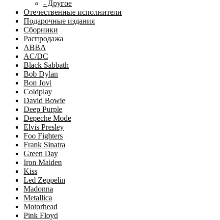
- Другое
Отечественные исполнители
Подарочные издания
Сборники
Распродажа
ABBA
AC/DC
Black Sabbath
Bob Dylan
Bon Jovi
Coldplay
David Bowie
Deep Purple
Depeche Mode
Elvis Presley
Foo Fighters
Frank Sinatra
Green Day
Iron Maiden
Kiss
Led Zeppelin
Madonna
Metallica
Motorhead
Pink Floyd