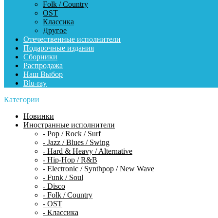
Folk / Country
OST
Классика
Другое
Отечественные исполнители
Подарочные издания
Сборники
Распродажа
Наш Выбор
Blu-ray
Категории
Новинки
Иностранные исполнители
- Pop / Rock / Surf
- Jazz / Blues / Swing
- Hard & Heavy / Alternative
- Hip-Hop / R&B
- Electronic / Synthpop / New Wave
- Funk / Soul
- Disco
- Folk / Country
- OST
- Классика