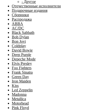
- Другое
Отечественные исполнители
Подарочные издания
Сборники
Распродажа
ABBA
AC/DC
Black Sabbath
Bob Dylan
Bon Jovi
Coldplay
David Bowie
Deep Purple
Depeche Mode
Elvis Presley
Foo Fighters
Frank Sinatra
Green Day
Iron Maiden
Kiss
Led Zeppelin
Madonna
Metallica
Motorhead
Pink Floyd