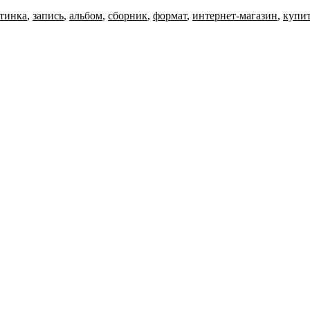
тинка
,
запись
,
альбом
,
сборник
,
формат
,
интернет-магазин
,
купи