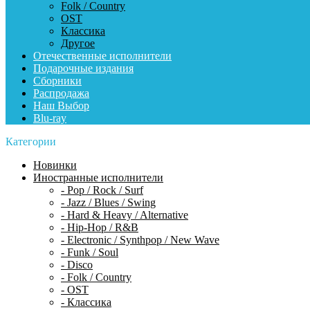
Folk / Country
OST
Классика
Другое
Отечественные исполнители
Подарочные издания
Сборники
Распродажа
Наш Выбор
Blu-ray
Категории
Новинки
Иностранные исполнители
- Pop / Rock / Surf
- Jazz / Blues / Swing
- Hard & Heavy / Alternative
- Hip-Hop / R&B
- Electronic / Synthpop / New Wave
- Funk / Soul
- Disco
- Folk / Country
- OST
- Классика