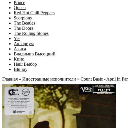
Prince
Queen
Red Hot Chili Peppers
Scorpions
The Beatles
The Doors
The Rolling Stones
Yes
Аквариум
Алиса
Владимир Высоцкий
Кино
Наш Выбор
Blu-ray
Главная
»
Иностранные исполнители
»
Count Basie - April In Par