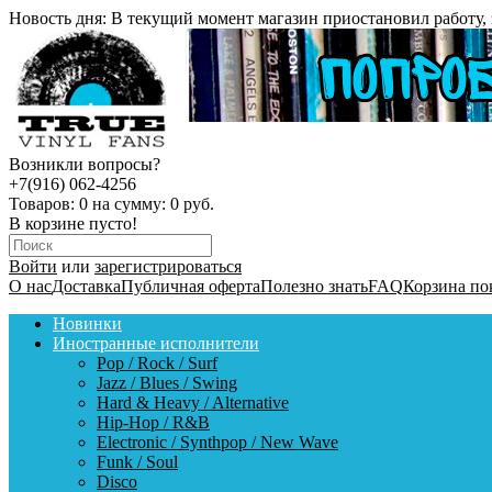
Новость дня:
В текущий момент магазин приостановил работу, 
Возникли вопросы?
+7(916) 062-4256
Товаров:
0
на сумму:
0 руб.
В корзине пусто!
Войти
или
зарегистрироваться
О нас
Доставка
Публичная оферта
Полезно знать
FAQ
Корзина по
Новинки
Иностранные исполнители
Pop / Rock / Surf
Jazz / Blues / Swing
Hard & Heavy / Alternative
Hip-Hop / R&B
Electronic / Synthpop / New Wave
Funk / Soul
Disco