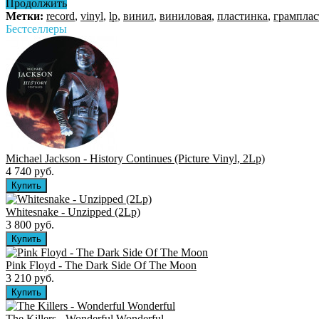
Продолжить
Метки:
record
,
vinyl
,
lp
,
винил
,
виниловая
,
пластинка
,
грамплас
Бестселлеры
Michael Jackson - History Continues (Picture Vinyl, 2Lp)
4 740 руб.
Whitesnake - Unzipped (2Lp)
3 800 руб.
Pink Floyd - The Dark Side Of The Moon
3 210 руб.
The Killers ‎- Wonderful Wonderful