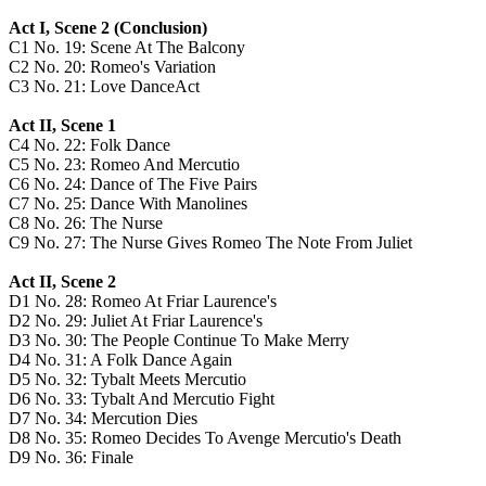
Act I, Scene 2 (Conclusion)
C1
No. 19: Scene At The Balcony
C2
No. 20: Romeo's Variation
C3
No. 21: Love DanceAct
Act II, Scene 1
C4
No. 22: Folk Dance
C5
No. 23: Romeo And Mercutio
C6
No. 24: Dance of The Five Pairs
C7
No. 25: Dance With Manolines
C8
No. 26: The Nurse
C9
No. 27: The Nurse Gives Romeo The Note From Juliet
Act II, Scene 2
D1
No. 28: Romeo At Friar Laurence's
D2
No. 29: Juliet At Friar Laurence's
D3
No. 30: The People Continue To Make Merry
D4
No. 31: A Folk Dance Again
D5
No. 32: Tybalt Meets Mercutio
D6
No. 33: Tybalt And Mercutio Fight
D7
No. 34: Mercution Dies
D8
No. 35: Romeo Decides To Avenge Mercutio's Death
D9
No. 36: Finale