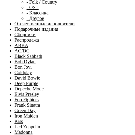
- Folk / Country
- OST
- Классика
- Другое
Отечественные исполнители
Подарочные издания
Сборники
Распродажа
ABBA
AC/DC
Black Sabbath
Bob Dylan
Bon Jovi
Coldplay
David Bowie
Deep Purple
Depeche Mode
Elvis Presley
Foo Fighters
Frank Sinatra
Green Day
Iron Maiden
Kiss
Led Zeppelin
Madonna