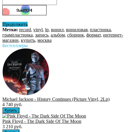
Продолжить
Метки:
record
,
vinyl
,
lp
,
винил
,
виниловая
,
пластинка
,
грампластинка
,
запись
,
альбом
,
сборник
,
формат
,
интернет-
магазин
,
купить
,
москва
Бестселлеры
Michael Jackson - History Continues (Picture Vinyl, 2Lp)
4 740 руб.
Pink Floyd - The Dark Side Of The Moon
3 210 руб.