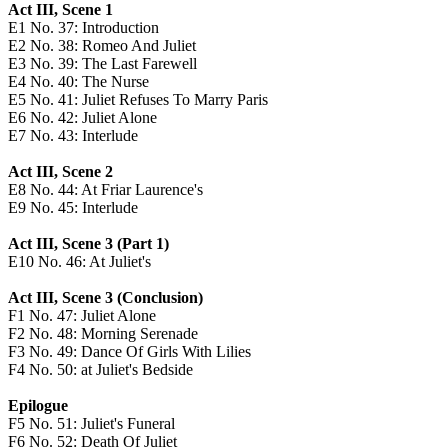
Act III, Scene 1
E1
No. 37: Introduction
E2
No. 38: Romeo And Juliet
E3
No. 39: The Last Farewell
E4
No. 40: The Nurse
E5
No. 41: Juliet Refuses To Marry Paris
E6
No. 42: Juliet Alone
E7
No. 43: Interlude
Act III, Scene 2
E8
No. 44: At Friar Laurence's
E9
No. 45: Interlude
Act III, Scene 3 (Part 1)
E10
No. 46: At Juliet's
Act III, Scene 3 (Conclusion)
F1
No. 47: Juliet Alone
F2
No. 48: Morning Serenade
F3
No. 49: Dance Of Girls With Lilies
F4
No. 50: at Juliet's Bedside
Epilogue
F5
No. 51: Juliet's Funeral
F6
No. 52: Death Of Juliet