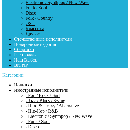
Electronic / Synthpop / New Wave
Funk / Soul
Disco
Folk / Country
OST
Классика
Другое
Отечественные исполнители
Подарочные издания
Сборники
Распродажа
Наш Выбор
Blu-ray
Категории
Новинки
Иностранные исполнители
- Pop / Rock / Surf
- Jazz / Blues / Swing
- Hard & Heavy / Alternative
- Hip-Hop / R&B
- Electronic / Synthpop / New Wave
- Funk / Soul
- Disco