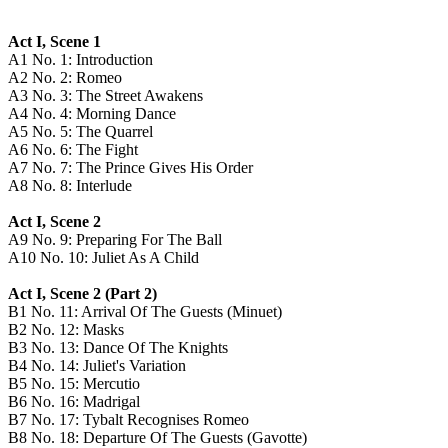
Act I, Scene 1
A1
No. 1: Introduction
A2
No. 2: Romeo
A3
No. 3: The Street Awakens
A4
No. 4: Morning Dance
A5
No. 5: The Quarrel
A6
No. 6: The Fight
A7
No. 7: The Prince Gives His Order
A8
No. 8: Interlude
Act I, Scene 2
A9
No. 9: Preparing For The Ball
A10
No. 10: Juliet As A Child
Act I, Scene 2 (Part 2)
B1
No. 11: Arrival Of The Guests (Minuet)
B2
No. 12: Masks
B3
No. 13: Dance Of The Knights
B4
No. 14: Juliet's Variation
B5
No. 15: Mercutio
B6
No. 16: Madrigal
B7
No. 17: Tybalt Recognises Romeo
B8
No. 18: Departure Of The Guests (Gavotte)