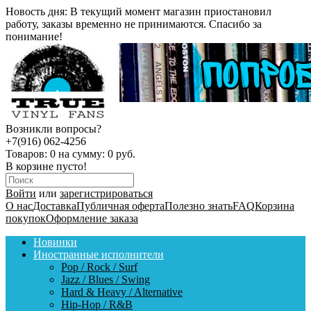
Новость дня:
В текущий момент магазин приостановил
работу, заказы временно не принимаются. Спасибо за
понимание!
Возникли вопросы?
+7(916) 062-4256
Товаров:
0
на сумму:
0 руб.
В корзине пусто!
Войти
или
зарегистрироваться
О нас
Доставка
Публичная оферта
Полезно знать
FAQ
Корзина
покупок
Оформление заказа
Новинки
Иностранные исполнители
Pop / Rock / Surf
Jazz / Blues / Swing
Hard & Heavy / Alternative
Hip-Hop / R&B