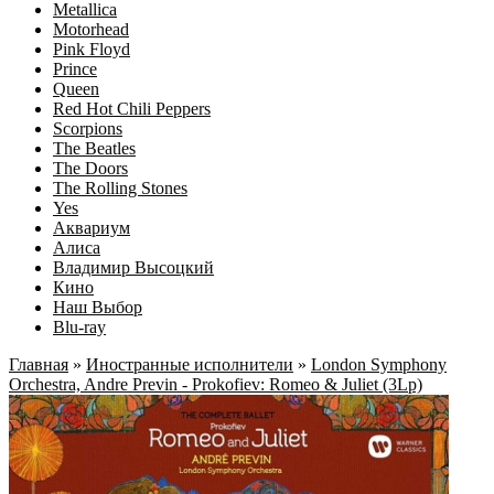
Metallica
Motorhead
Pink Floyd
Prince
Queen
Red Hot Chili Peppers
Scorpions
The Beatles
The Doors
The Rolling Stones
Yes
Аквариум
Алиса
Владимир Высоцкий
Кино
Наш Выбор
Blu-ray
Главная
»
Иностранные исполнители
»
London Symphony
Orchestra, Andre Previn - Prokofiev: Romeo & Juliet (3Lp)