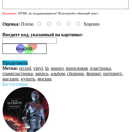
Внимание:
HTML не поддерживается! Используйте обычный текст.
Оценка:
Плохо
Хорошо
Введите код, указанный на картинке:
Продолжить
Метки:
record
,
vinyl
,
lp
,
винил
,
виниловая
,
пластинка
,
грампластинка
,
запись
,
альбом
,
сборник
,
формат
,
интернет-
магазин
,
купить
,
москва
Бестселлеры