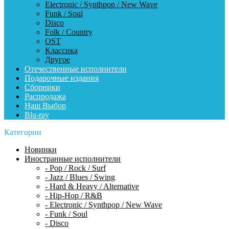
Electronic / Synthpop / New Wave
Funk / Soul
Disco
Folk / Country
OST
Классика
Другое
Отечественные исполнители
Подарочные издания
Сборники
Распродажа
Наш Выбор
Blu-ray
Категории
Новинки
Иностранные исполнители
- Pop / Rock / Surf
- Jazz / Blues / Swing
- Hard & Heavy / Alternative
- Hip-Hop / R&B
- Electronic / Synthpop / New Wave
- Funk / Soul
- Disco