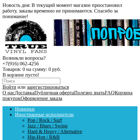
Новость дня:
В текущий момент магазин приостановил
работу, заказы временно не принимаются. Спасибо за
понимание!
Возникли вопросы?
+7(916) 062-4256
Товаров:
0
на сумму:
0 руб.
В корзине пусто!
Войти
или
зарегистрироваться
О нас
Доставка
Публичная оферта
Полезно знать
FAQ
Корзина
покупок
Оформление заказа
Новинки
Иностранные исполнители
Pop / Rock / Surf
Jazz / Blues / Swing
Hard & Heavy / Alternative
Hip-Hop / R&B