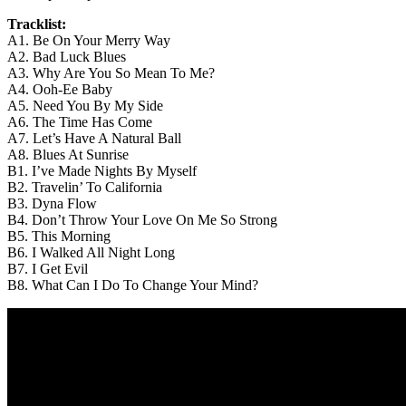
Tracklist:
A1. Be On Your Merry Way
A2. Bad Luck Blues
A3. Why Are You So Mean To Me?
A4. Ooh-Ee Baby
A5. Need You By My Side
A6. The Time Has Come
A7. Let’s Have A Natural Ball
A8. Blues At Sunrise
B1. I’ve Made Nights By Myself
B2. Travelin’ To California
B3. Dyna Flow
B4. Don’t Throw Your Love On Me So Strong
B5. This Morning
B6. I Walked All Night Long
B7. I Get Evil
B8. What Can I Do To Change Your Mind?