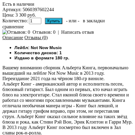
Есть в наличии
Артикул:
5060397602244
Цена: 3 300 руб.
Количество:
- или -
в закладки
сравнение
Отзывов: 0
|
Написать отзыв
Описание
Отзывы (0)
Лейбл: Not Now Music
Количество дисков: 1
Издано в формате 180 гр.
Вашему вниманию
сборник Альберта Кинга, первоначально
вышедший на лейбле Not Now Music в 2013 году.
Переиздание 2021 года на чёрном 180-гр виниле.
Альберт Кинг - американский автор и исполнитель песен,
блюзовый гитарист. Был одним из первых, кто начал играть
блюз на электрогитаре. Стал иконой блюза своего времени и
работал со многими прославленными музыкантами. Кинга
отличала необычная манера игры - Кинг был левшой, и
держал гитару грифом вправо, при этом, не переставляя
струн. Альберт Кинг оказал сильное влияние на таких звёзд
блюза и рока, как Стиви Рэй Вон, Эрик Клэптон и Гарри Мур.
В 2013 году Альберт Кинг посмертно был включен в Зал
славы рок-н-ролла.