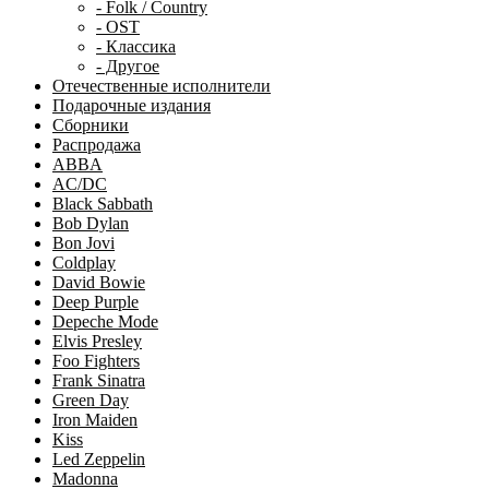
- Folk / Country
- OST
- Классика
- Другое
Отечественные исполнители
Подарочные издания
Сборники
Распродажа
ABBA
AC/DC
Black Sabbath
Bob Dylan
Bon Jovi
Coldplay
David Bowie
Deep Purple
Depeche Mode
Elvis Presley
Foo Fighters
Frank Sinatra
Green Day
Iron Maiden
Kiss
Led Zeppelin
Madonna