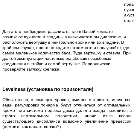
поп
пучн
акус
стоя
Для этого необходимо рассчитать, где в Вашей комнате
возникают пучности и впадины в низкочастотном диапазоне, и
расположить вертушку в нейтральной зоне или во впадине. В
крайнем случае, просто походите по комнате и послушайте, где
самое маленькое количество баса. Туда вертушку и ставьте. При
долгой эксплуатации частенько ослабевают резьбовые
соединения в стойке и самой вертушке. Периодически
проверяйте затяжку крепежа.
Levelness (установка по горизонтали)
Обязательно, с помощью уровня, выставьте горизонт, иначе все
ваши регулировки тонарма будут отличаться от оптимальных.
Кроме того система подвеса диска должна всегда находится в
строго вертикальном положении, иначе из-за всегда
существующего дисбаланса возможно увеличение прецессии
(помните как падает волчок?).