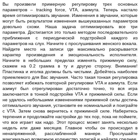
Вы произвели примерную регулировку трех основных
параметров – tracking force, VTA, азимута. Теперь настало
время оптимизировать звучание. Изменения в звучании, которые
могут быть результатом изменения вышеуказанных параметров
довольно схожи. Наша задача оптимизировать все три
параметра. Достигается это только методом последовательного
приближения с периодической подстройкой каждого из
параметров на слух. Начните с прослушивания женского вокала.
Найдите место на записи где максимально раскрывается
характер произведения и эмоциональность исполнителя.
Начните в небольших пределах изменять прижимную силу,
скажем на 0.2 грамма в ту и другую сторону. Внимание!
Пластинка и иголка должны быть чистыми. Добейтесь наиболее
приемлемого для Вас звучания. Часто такая тонкая регулировка
позволяет избежать повторной регулировки VTA и азимута. Если
азимут был отрегулирован достаточно точно, то вся игра
заключается в тонкой подстройке VTA и прижимной силы. Если
не удалось небольшими изменениями прижимной силы достичь
оптимального звучания, установите ее номинальной и поиграйте
с VTA. Затем снова вернитесь к прижимной силе. Наберитесь
терпения и продолжайте настройки до тех пор, пока не поймете,
что все играет как надо. Этот процесс может занять несколько
недель или даже месяцев. Главное чтобы он происходил в
ненапряженной, расслабленной манере. Прослушайте
максимально возможное количество записей и найдите среднее,