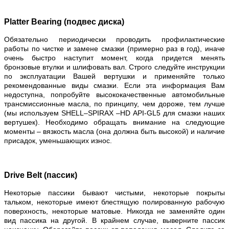
Platter Bearing (подвес диска)
Обязательно периодически проводить профилактические
работы по чистке и замене смазки (примерно раз в год), иначе
очень быстро наступит момент, когда придется менять
бронзовые втулки и шлифовать вал. Строго следуйте инструкции
по эксплуатации Вашей вертушки и применяйте только
рекомендованные виды смазки. Если эта информация Вам
недоступна, попробуйте высококачественные автомобильные
трансмиссионные масла, по принципу, чем дороже, тем лучше
(мы используем SHELL–SPIRAX –HD API-GL5 для смазки наших
вертушек). Необходимо обращать внимание на следующие
моменты – вязкость масла (она должна быть высокой) и наличие
присадок, уменьшающих износ.
Drive Belt (пассик)
Некоторые пассики бывают чистыми, некоторые покрыты
тальком, некоторые имеют блестящую полированную рабочую
поверхность, некоторые матовые. Никогда не заменяйте один
вид пассика на другой. В крайнем случае, выверните пассик