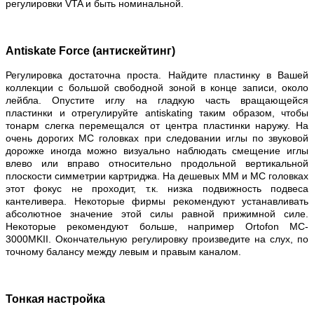
регулировки VTA и быть номинальной.
Antiskate Force (антискейтинг)
Регулировка достаточна проста. Найдите пластинку в Вашей
коллекции с большой свободной зоной в конце записи, около
лейбла. Опустите иглу на гладкую часть вращающейся
пластинки и отрегулируйте antiskating таким образом, чтобы
тонарм слегка перемещался от центра пластинки наружу. На
очень дорогих MC головках при следовании иглы по звуковой
дорожке иногда можно визуально наблюдать смещение иглы
влево или вправо относительно продольной вертикальной
плоскости симметрии картриджа. На дешевых MM и MC головках
этот фокус не проходит, т.к. низка подвижность подвеса
кантеливера. Некоторые фирмы рекомендуют устанавливать
абсолютное значение этой силы равной прижимной силе.
Некоторые рекомендуют больше, например Ortofon MC-
3000MKII. Окончательную регулировку произведите на слух, по
точному балансу между левым и правым каналом.
Тонкая настройка