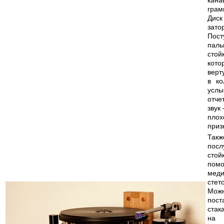
грам
Диск
зато
Пост
пал
сто
кото
верт
в ко
услы
отче
звук 
плох
приз
Так
посл
ст
пом
меди
стет
Мож
пост
стак
на 