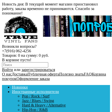
Новость дня:
В текущий момент магазин приостановил
работу, заказы временно не принимаются. Спасибо за
понимание!
Возникли вопросы?
+7(916) 062-4256
Товаров:
0
на сумму:
0 руб.
В корзине пусто!
Войти
или
зарегистрироваться
О нас
Доставка
Публичная оферта
Полезно знать
FAQ
Корзина
покупок
Оформление заказа
Новинки
Иностранные исполнители
Pop / Rock / Surf
Jazz / Blues / Swing
Hard & Heavy / Alternative
Hip-Hop / R&B