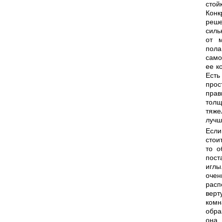
стойк
Конк
реш
силь
от м
пол
само
ее к
Ест
прос
прав
то
тяже
лучш
Есл
стои
то о
пост
игл
оче
расп
вер
комн
обра
о