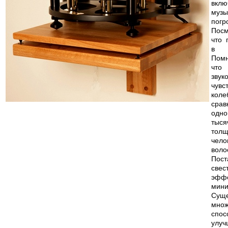
вклю
музы
погр
Посм
что 
в с
Помн
чт
звук
чувс
коле
сра
одно
тыся
тол
чело
воло
Пост
све
эф
мини
Суще
множ
спос
улуч