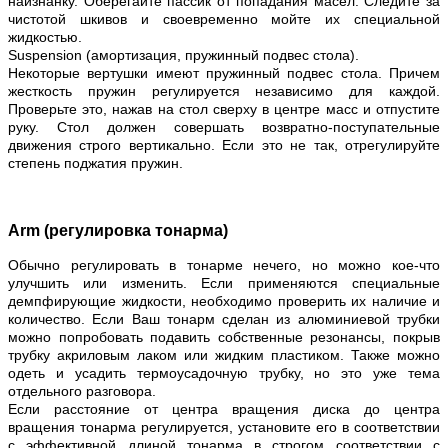
наизнанку. Оберегайте пассик от попадания масел. Следите за
чистотой шкивов и своевременно мойте их специальной
жидкостью.
Suspension (амортизация, пружинный подвес стола).
Некоторые вертушки имеют пружинный подвес стола. Причем
жесткость пружин регулируется независимо для каждой.
Проверьте это, нажав на стол сверху в центре масс и отпустите
руку. Стол должен совершать возвратно-поступательные
движения строго вертикально. Если это не так, отрегулируйте
степень поджатия пружин.
Arm (регулировка тонарма)
Обычно регулировать в тонарме нечего, но можно кое-что
улучшить или изменить. Если применяются специальные
демпфирующие жидкости, необходимо проверить их наличие и
количество. Если Ваш тонарм сделан из алюминиевой трубки
можно попробовать подавить собственные резонансы, покрыв
трубку акриловым лаком или жидким пластиком. Также можно
одеть и усадить термоусадочную трубку, но это уже тема
отдельного разговора.
Если расстояние от центра вращения диска до центра
вращения тонарма регулируется, установите его в соответствии
с эффективной длиной тонарма в строгом соответствии с