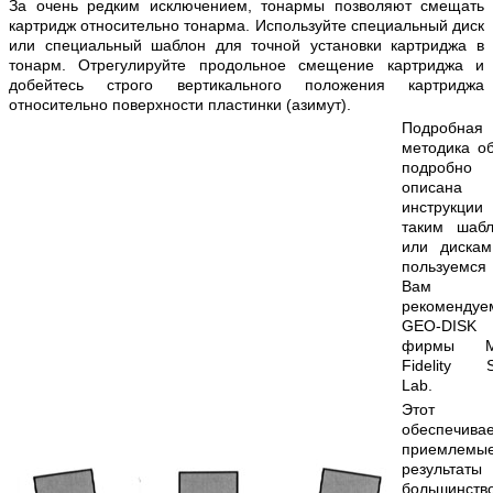
За очень редким исключением, тонармы позволяют смещать
картридж относительно тонарма. Используйте специальный диск
или специальный шаблон для точной установки картриджа в
тонарм. Отрегулируйте продольное смещение картриджа и
добейтесь строго вертикального положения картриджа
относительно поверхности пластинки (азимут).
Подробная
методика о
подробно
описан
инструкц
таким шаб
или диска
пользуем
Вам
рекомендуе
GEO-DISK
фирмы Mo
Fidelity 
Lab.
Этот д
обеспечива
приемлемы
результа
большинств