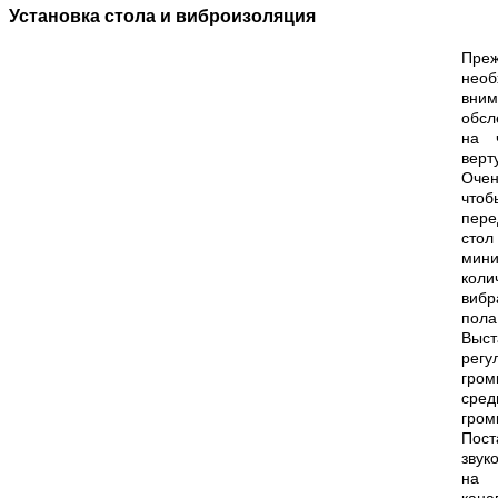
Установка стола и виброизоляция
Преж
необ
вним
обсл
на 
верт
Оче
что
пере
стол
мин
коли
виб
пол
Выст
регу
гром
сре
гром
Пост
звук
на 
кана