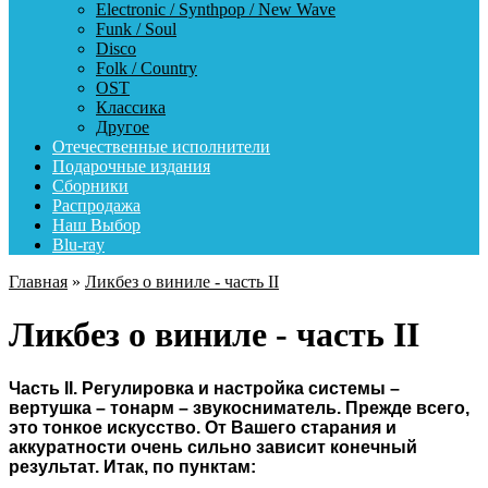
Electronic / Synthpop / New Wave
Funk / Soul
Disco
Folk / Country
OST
Классика
Другое
Отечественные исполнители
Подарочные издания
Сборники
Распродажа
Наш Выбор
Blu-ray
Главная
»
Ликбез о виниле - часть II
Ликбез о виниле - часть II
Часть II.
Регулировка и настройка системы –
вертушка – тонарм – звукосниматель.
Прежде всего,
это тонкое искусство. От Вашего старания и
аккуратности очень сильно зависит конечный
результат.
Итак, по пунктам: