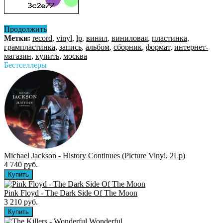
Продолжить
Метки:
record
,
vinyl
,
lp
,
винил
,
виниловая
,
пластинка
,
грампластинка
,
запись
,
альбом
,
сборник
,
формат
,
интернет-
магазин
,
купить
,
москва
Бестселлеры
Michael Jackson - History Continues (Picture Vinyl, 2Lp)
4 740 руб.
Pink Floyd - The Dark Side Of The Moon
3 210 руб.