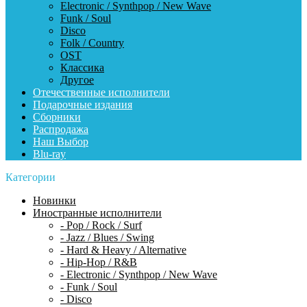
Electronic / Synthpop / New Wave
Funk / Soul
Disco
Folk / Country
OST
Классика
Другое
Отечественные исполнители
Подарочные издания
Сборники
Распродажа
Наш Выбор
Blu-ray
Категории
Новинки
Иностранные исполнители
- Pop / Rock / Surf
- Jazz / Blues / Swing
- Hard & Heavy / Alternative
- Hip-Hop / R&B
- Electronic / Synthpop / New Wave
- Funk / Soul
- Disco