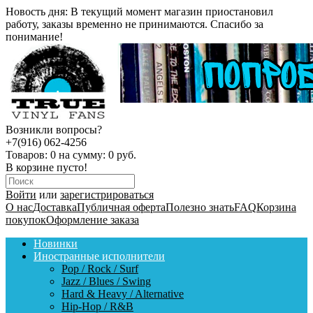
Новость дня:
В текущий момент магазин приостановил
работу, заказы временно не принимаются. Спасибо за
понимание!
Возникли вопросы?
+7(916) 062-4256
Товаров:
0
на сумму:
0 руб.
В корзине пусто!
Войти
или
зарегистрироваться
О нас
Доставка
Публичная оферта
Полезно знать
FAQ
Корзина
покупок
Оформление заказа
Новинки
Иностранные исполнители
Pop / Rock / Surf
Jazz / Blues / Swing
Hard & Heavy / Alternative
Hip-Hop / R&B