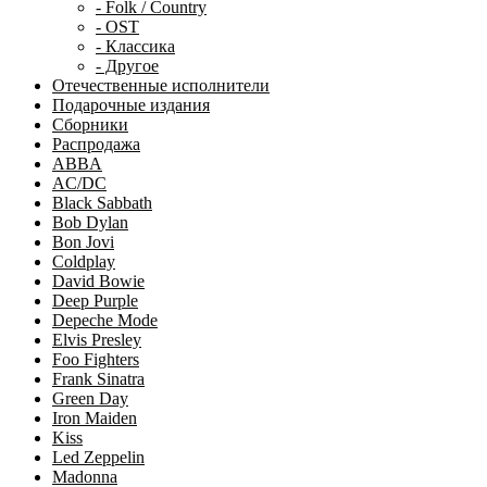
- Folk / Country
- OST
- Классика
- Другое
Отечественные исполнители
Подарочные издания
Сборники
Распродажа
ABBA
AC/DC
Black Sabbath
Bob Dylan
Bon Jovi
Coldplay
David Bowie
Deep Purple
Depeche Mode
Elvis Presley
Foo Fighters
Frank Sinatra
Green Day
Iron Maiden
Kiss
Led Zeppelin
Madonna