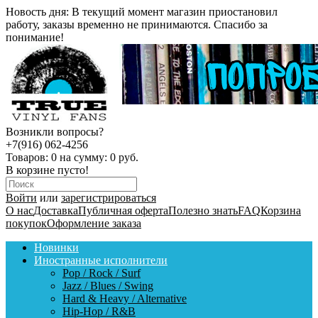
Новость дня:
В текущий момент магазин приостановил
работу, заказы временно не принимаются. Спасибо за
понимание!
Возникли вопросы?
+7(916) 062-4256
Товаров:
0
на сумму:
0 руб.
В корзине пусто!
Войти
или
зарегистрироваться
О нас
Доставка
Публичная оферта
Полезно знать
FAQ
Корзина
покупок
Оформление заказа
Новинки
Иностранные исполнители
Pop / Rock / Surf
Jazz / Blues / Swing
Hard & Heavy / Alternative
Hip-Hop / R&B