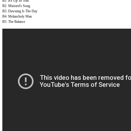
B1. It's Up To You
B2. Minstrel's Song
B3. Dawning Is The Day
B4. Melancholy Man
B5. The Balance