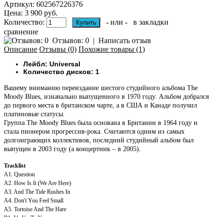
Артикул:
602567226376
Цена: 3 900 руб.
Количество:
- или -
в закладки
сравнение
Отзывов: 0
|
Написать отзыв
Описание
Отзывы (0)
Похожие товары (1)
Лейбл: Universal
Количество дисков: 1
Вашему вниманию переиздание шестого студийного альбома The
Moody Blues, изначально выпущенного в 1970 году. Альбом добрался
до первого места в британском чарте, а в США и Канаде получил
платиновые статусы.
Группа The Moody Blues была основана в Британии в 1964 году и
стала пионером прогрессив-рока. Считаются одним из самых
долгоиграющих коллективов, последний студийный альбом был
выпущен в 2003 году (а концертник – в 2005).
Tracklist
A1. Question
A2. How Is It (We Are Here)
A3. And The Tide Rushes In
A4. Don't You Feel Small
A5. Tortoise And The Hare