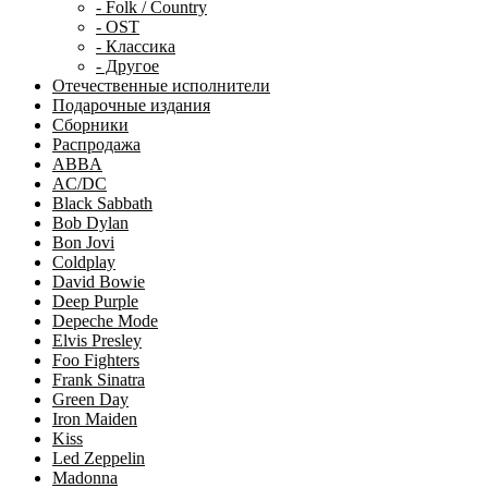
- Folk / Country
- OST
- Классика
- Другое
Отечественные исполнители
Подарочные издания
Сборники
Распродажа
ABBA
AC/DC
Black Sabbath
Bob Dylan
Bon Jovi
Coldplay
David Bowie
Deep Purple
Depeche Mode
Elvis Presley
Foo Fighters
Frank Sinatra
Green Day
Iron Maiden
Kiss
Led Zeppelin
Madonna