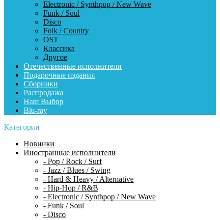
Electronic / Synthpop / New Wave
Funk / Soul
Disco
Folk / Country
OST
Классика
Другое
Отечественные исполнители
Подарочные издания
Сборники
Распродажа
Наш Выбор
Blu-ray
Категории
Новинки
Иностранные исполнители
- Pop / Rock / Surf
- Jazz / Blues / Swing
- Hard & Heavy / Alternative
- Hip-Hop / R&B
- Electronic / Synthpop / New Wave
- Funk / Soul
- Disco