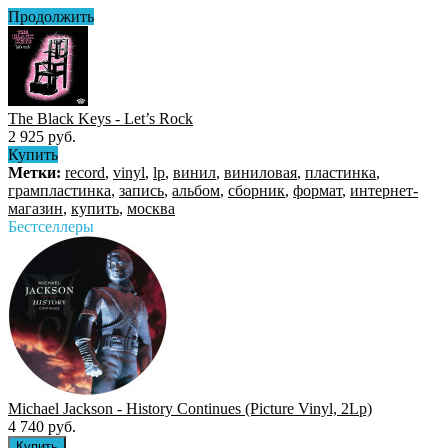
Продолжить
The Black Keys - Let’s Rock
2 925 руб.
Купить
Метки:
record
,
vinyl
,
lp
,
винил
,
виниловая
,
пластинка
,
грампластинка
,
запись
,
альбом
,
сборник
,
формат
,
интернет-
магазин
,
купить
,
москва
Бестселлеры
Michael Jackson - History Continues (Picture Vinyl, 2Lp)
4 740 руб.