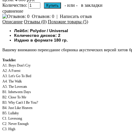
Количество:
- или -
в закладки
сравнение
Отзывов: 0
|
Написать отзыв
Описание
Отзывы (0)
Похожие товары (5)
Лейбл: Polydor / Universal
Количество дисков: 2
Издано в формате 180 гр.
Вашему вниманию переиздание сборника акустических версий хитов бр
Tracklist
A1. Boys Don't Cry
A2. A Forest
A3. Let's Go To Bed
A4. The Walk
A5. The Lovecats
B1. Inbetween Days
B2. Close To Me
B3. Why Can't I Be You?
B4. Just Like Heaven
B5. Lullaby
C1. Lovesong
C2. Never Enough
C3. High