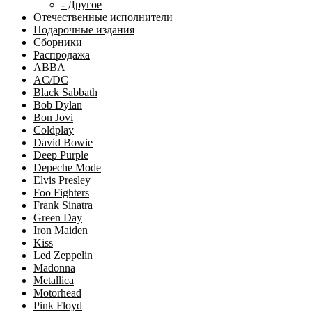
- Другое
Отечественные исполнители
Подарочные издания
Сборники
Распродажа
ABBA
AC/DC
Black Sabbath
Bob Dylan
Bon Jovi
Coldplay
David Bowie
Deep Purple
Depeche Mode
Elvis Presley
Foo Fighters
Frank Sinatra
Green Day
Iron Maiden
Kiss
Led Zeppelin
Madonna
Metallica
Motorhead
Pink Floyd