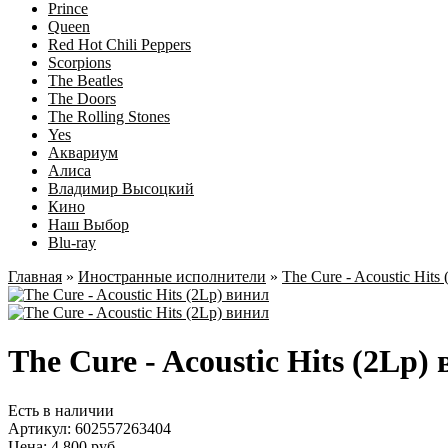
Prince
Queen
Red Hot Chili Peppers
Scorpions
The Beatles
The Doors
The Rolling Stones
Yes
Аквариум
Алиса
Владимир Высоцкий
Кино
Наш Выбор
Blu-ray
Главная
»
Иностранные исполнители
»
The Cure - Acoustic Hits 
The Cure - Acoustic Hits (2Lp)
Есть в наличии
Артикул:
602557263404
Цена: 4 800 руб.