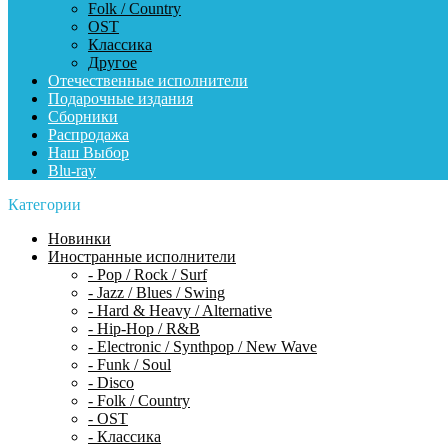
Folk / Country
OST
Классика
Другое
Отечественные исполнители
Подарочные издания
Сборники
Распродажа
Наш Выбор
Blu-ray
Категории
Новинки
Иностранные исполнители
- Pop / Rock / Surf
- Jazz / Blues / Swing
- Hard & Heavy / Alternative
- Hip-Hop / R&B
- Electronic / Synthpop / New Wave
- Funk / Soul
- Disco
- Folk / Country
- OST
- Классика