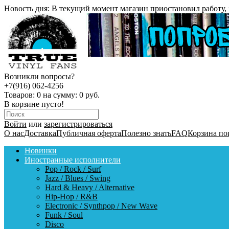
Новость дня:
В текущий момент магазин приостановил работу, 
Возникли вопросы?
+7(916) 062-4256
Товаров:
0
на сумму:
0 руб.
В корзине пусто!
Войти
или
зарегистрироваться
О нас
Доставка
Публичная оферта
Полезно знать
FAQ
Корзина по
Новинки
Иностранные исполнители
Pop / Rock / Surf
Jazz / Blues / Swing
Hard & Heavy / Alternative
Hip-Hop / R&B
Electronic / Synthpop / New Wave
Funk / Soul
Disco