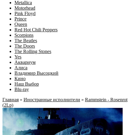
Metallica
Motorhead
Pink Floyd
Prince
Queen
Red Hot Chili Peppers
Scorpions
The Beatles
The Doors
The Rolling Stones
Yes
Аквариум
Алиса
Владимир Высоцкий
Кино
Наш Выбор
Blu-ray
Главная
»
Иностранные исполнители
»
Rammstein - Rosenrot
(2Lp)