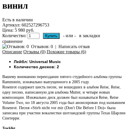
винил
Есть в наличии
Артикул:
602527296753
Цена: 5 980 руб.
Количество:
- или -
в закладки
сравнение
Отзывов: 0
|
Написать отзыв
Описание
Отзывы (0)
Похожие товары (6)
Лейбл: Universal Music
Количество дисков: 2
Вашему вниманию переиздание пятого студийного альбома группы
Rammstein, изначально выпущенного в 2005 году.
Rosenrot содержит шесть песен, не вошедших в альбом Reise, Reise,
одну песню, написанную для альбома Mutter, и четыре новых
композиции. Изначально диск должен был называться Reise, Reise
Volume Two, но 18 августа 2005 года был анонсирован под названием
Rosenrot. Песня «Stirb nicht vor mir (Don't Die Before I Do)» была
записана при участии вокалистки шотландской группы Texas Шарлин
Спитерри.
Tracklist