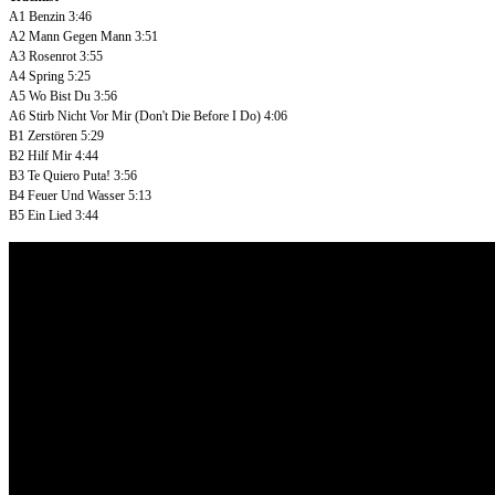
A1
Benzin
3:46
A2
Mann Gegen Mann
3:51
A3
Rosenrot
3:55
A4
Spring
5:25
A5
Wo Bist Du
3:56
A6
Stirb Nicht Vor Mir (Don't Die Before I Do)
4:06
B1
Zerstören
5:29
B2
Hilf Mir
4:44
B3
Te Quiero Puta!
3:56
B4
Feuer Und Wasser
5:13
B5
Ein Lied
3:44