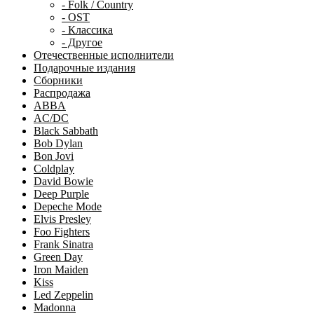
- Folk / Country
- OST
- Классика
- Другое
Отечественные исполнители
Подарочные издания
Сборники
Распродажа
ABBA
AC/DC
Black Sabbath
Bob Dylan
Bon Jovi
Coldplay
David Bowie
Deep Purple
Depeche Mode
Elvis Presley
Foo Fighters
Frank Sinatra
Green Day
Iron Maiden
Kiss
Led Zeppelin
Madonna