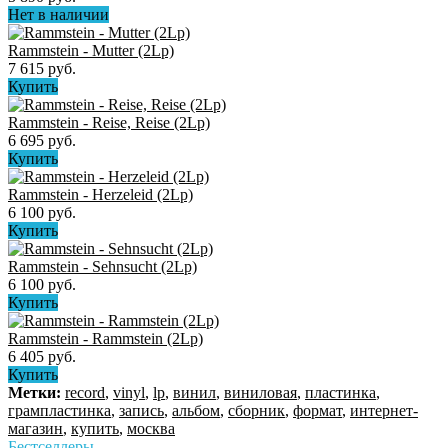
Нет в наличии
Rammstein - Mutter (2Lp)
7 615 руб.
Купить
Rammstein - Reise, Reise (2Lp)
6 695 руб.
Купить
Rammstein - Herzeleid (2Lp)
6 100 руб.
Купить
Rammstein - Sehnsucht (2Lp)
6 100 руб.
Купить
Rammstein - Rammstein (2Lp)
6 405 руб.
Купить
Метки:
record
,
vinyl
,
lp
,
винил
,
виниловая
,
пластинка
,
грампластинка
,
запись
,
альбом
,
сборник
,
формат
,
интернет-
магазин
,
купить
,
москва
Бестселлеры