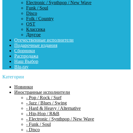
Electronic / Synthpop / New Wave
Funk / Soul
Disco
Folk / Country
OST
Классика
Другое
Отечественные исполнители
Подарочные издания
Сборники
Распродажа
Наш Выбор
Blu-ray
Категории
Новинки
Иностранные исполнители
- Pop / Rock / Surf
- Jazz / Blues / Swing
- Hard & Heavy / Alternative
- Hip-Hop / R&B
- Electronic / Synthpop / New Wave
- Funk / Soul
- Disco