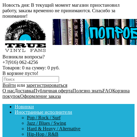
Новость дня:
В текущий момент магазин приостановил
работу, заказы временно не принимаются. Спасибо за
понимание!
Возникли вопросы?
+7(916) 062-4256
Товаров:
0
на сумму:
0 руб.
В корзине пусто!
Войти
или
зарегистрироваться
О нас
Доставка
Публичная оферта
Полезно знать
FAQ
Корзина
покупок
Оформление заказа
Новинки
Иностранные исполнители
Pop / Rock / Surf
Jazz / Blues / Swing
Hard & Heavy / Alternative
Hip-Hop / R&B