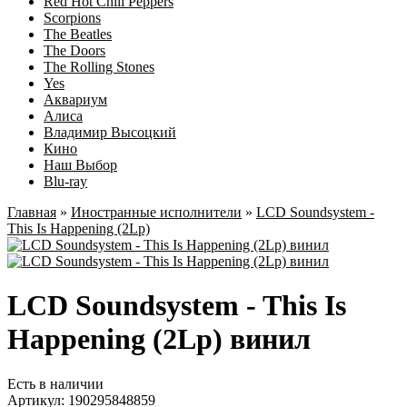
Red Hot Chili Peppers
Scorpions
The Beatles
The Doors
The Rolling Stones
Yes
Аквариум
Алиса
Владимир Высоцкий
Кино
Наш Выбор
Blu-ray
Главная
»
Иностранные исполнители
»
LCD Soundsystem ‎-
This Is Happening (2Lp)
LCD Soundsystem ‎- This Is
Happening (2Lp) винил
Есть в наличии
Артикул:
190295848859