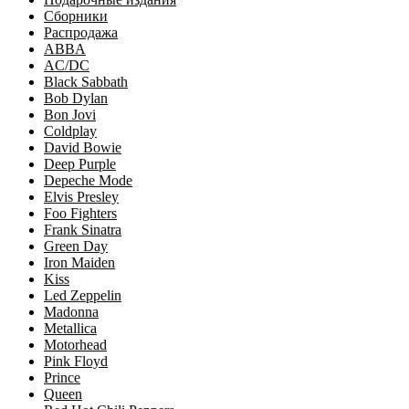
Сборники
Распродажа
ABBA
AC/DC
Black Sabbath
Bob Dylan
Bon Jovi
Coldplay
David Bowie
Deep Purple
Depeche Mode
Elvis Presley
Foo Fighters
Frank Sinatra
Green Day
Iron Maiden
Kiss
Led Zeppelin
Madonna
Metallica
Motorhead
Pink Floyd
Prince
Queen