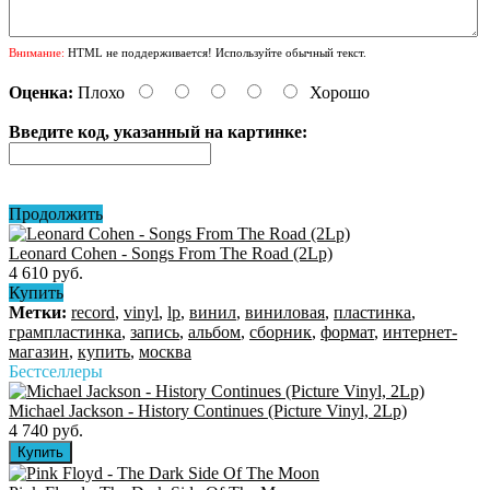
Внимание:
HTML не поддерживается! Используйте обычный текст.
Оценка:
Плохо
Хорошо
Введите код, указанный на картинке:
Продолжить
Leonard Cohen - Songs From The Road (2Lp)
4 610 руб.
Купить
Метки:
record
,
vinyl
,
lp
,
винил
,
виниловая
,
пластинка
,
грампластинка
,
запись
,
альбом
,
сборник
,
формат
,
интернет-
магазин
,
купить
,
москва
Бестселлеры
Michael Jackson - History Continues (Picture Vinyl, 2Lp)
4 740 руб.