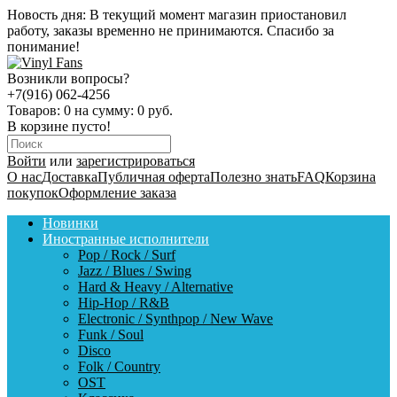
Новость дня:
В текущий момент магазин приостановил
работу, заказы временно не принимаются. Спасибо за
понимание!
Возникли вопросы?
+7(916) 062-4256
Товаров:
0
на сумму:
0 руб.
В корзине пусто!
Войти
или
зарегистрироваться
О нас
Доставка
Публичная оферта
Полезно знать
FAQ
Корзина
покупок
Оформление заказа
Новинки
Иностранные исполнители
Pop / Rock / Surf
Jazz / Blues / Swing
Hard & Heavy / Alternative
Hip-Hop / R&B
Electronic / Synthpop / New Wave
Funk / Soul
Disco
Folk / Country
OST