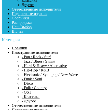
Классика
Другое
Отечественные исполнители
Подарочные издания
Сборники
Распродажа
Наш Выбор
Blu-ray
Категории
Новинки
Иностранные исполнители
- Pop / Rock / Surf
- Jazz / Blues / Swing
- Hard & Heavy / Alternative
- Hip-Hop / R&B
- Electronic / Synthpop / New Wave
- Funk / Soul
- Disco
- Folk / Country
- OST
- Классика
- Другое
Отечественные исполнители
Подарочные издания