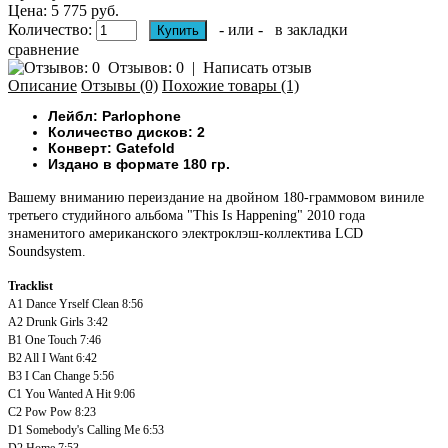
Цена: 5 775 руб.
Количество:
- или -
в закладки
сравнение
Отзывов: 0
|
Написать отзыв
Описание
Отзывы (0)
Похожие товары (1)
Лейбл:
Parlophone
Количество дисков: 2
Конверт: Gatefold
Издано в формате 180 гр.
Вашему вниманию переиздание на двойном 180-граммовом виниле
третьего студийного альбома "This Is Happening" 2010 года
знаменитого американского электроклэш-коллектива LCD
Soundsystem.
Tracklist
A1
Dance Yrself Clean
8:56
A2
Drunk Girls
3:42
B1
One Touch
7:46
B2
All I Want
6:42
B3
I Can Change
5:56
C1
You Wanted A Hit
9:06
C2
Pow Pow
8:23
D1
Somebody's Calling Me
6:53
D2
Home
7:53