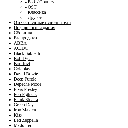
- Folk / Country
- OST
- Классика
- Другое
Отечественные исполнители
Подарочные издания
Сборники
Распродажа
ABBA
AC/DC
Black Sabbath
Bob Dylan
Bon Jovi
Coldplay
David Bowie
Deep Purple
Depeche Mode
Elvis Presley
Foo Fighters
Frank Sinatra
Green Day
Iron Maiden
Kiss
Led Zeppelin
Madonna