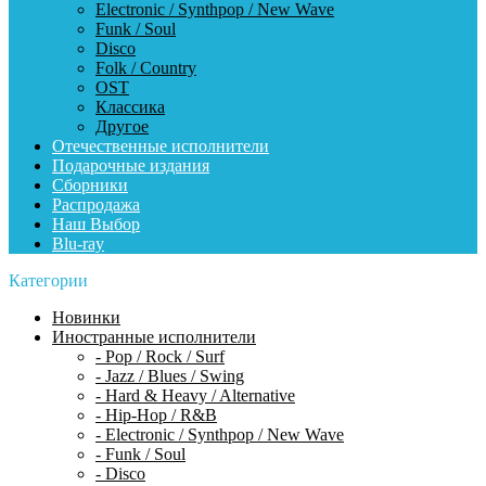
Electronic / Synthpop / New Wave
Funk / Soul
Disco
Folk / Country
OST
Классика
Другое
Отечественные исполнители
Подарочные издания
Сборники
Распродажа
Наш Выбор
Blu-ray
Категории
Новинки
Иностранные исполнители
- Pop / Rock / Surf
- Jazz / Blues / Swing
- Hard & Heavy / Alternative
- Hip-Hop / R&B
- Electronic / Synthpop / New Wave
- Funk / Soul
- Disco