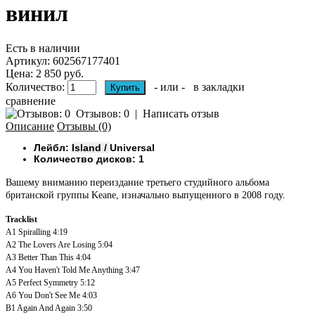
винил
Есть в наличии
Артикул:
602567177401
Цена: 2 850 руб.
Количество:
- или -
в закладки
сравнение
Отзывов: 0
|
Написать отзыв
Описание
Отзывы (0)
Лейбл:
Island /
Universal
Количество дисков: 1
Вашему вниманию переиздание третьего студийного альбома
британской группы Keane, изначально выпущенного в 2008 году.
Tracklist
A1
Spiralling
4:19
A2
The Lovers Are Losing
5:04
A3
Better Than This
4:04
A4
You Haven't Told Me Anything
3:47
A5
Perfect Symmetry
5:12
A6
You Don't See Me
4:03
B1
Again And Again
3:50