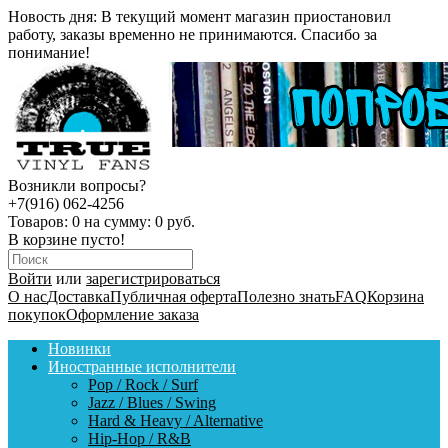
Новость дня:
В текущий момент магазин приостановил
работу, заказы временно не принимаются. Спасибо за
понимание!
Возникли вопросы?
+7(916) 062-4256
Товаров:
0
на сумму:
0 руб.
В корзине пусто!
Войти
или
зарегистрироваться
О нас
Доставка
Публичная оферта
Полезно знать
FAQ
Корзина
покупок
Оформление заказа
Новинки
Иностранные исполнители
Pop / Rock / Surf
Jazz / Blues / Swing
Hard & Heavy / Alternative
Hip-Hop / R&B