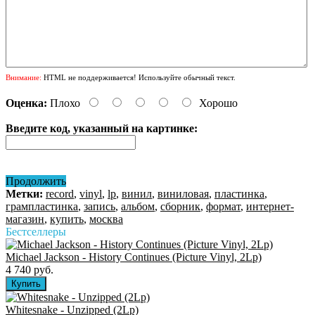
Внимание:
HTML не поддерживается! Используйте обычный текст.
Оценка:
Плохо
Хорошо
Введите код, указанный на картинке:
Продолжить
Метки:
record
,
vinyl
,
lp
,
винил
,
виниловая
,
пластинка
,
грампластинка
,
запись
,
альбом
,
сборник
,
формат
,
интернет-
магазин
,
купить
,
москва
Бестселлеры
Michael Jackson - History Continues (Picture Vinyl, 2Lp)
4 740 руб.
Whitesnake - Unzipped (2Lp)