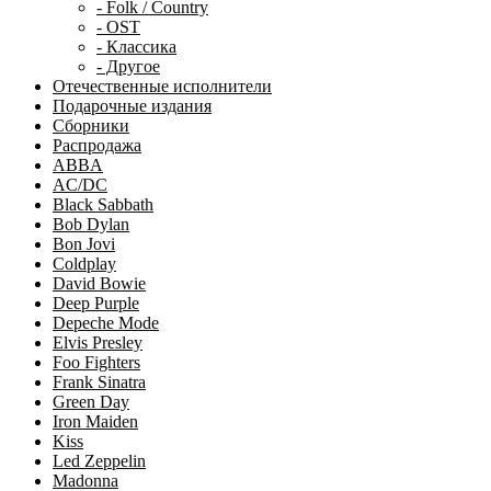
- Folk / Country
- OST
- Классика
- Другое
Отечественные исполнители
Подарочные издания
Сборники
Распродажа
ABBA
AC/DC
Black Sabbath
Bob Dylan
Bon Jovi
Coldplay
David Bowie
Deep Purple
Depeche Mode
Elvis Presley
Foo Fighters
Frank Sinatra
Green Day
Iron Maiden
Kiss
Led Zeppelin
Madonna