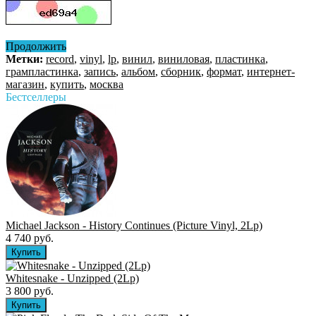
Продолжить
Метки:
record
,
vinyl
,
lp
,
винил
,
виниловая
,
пластинка
,
грампластинка
,
запись
,
альбом
,
сборник
,
формат
,
интернет-
магазин
,
купить
,
москва
Бестселлеры
Michael Jackson - History Continues (Picture Vinyl, 2Lp)
4 740 руб.
Whitesnake - Unzipped (2Lp)
3 800 руб.