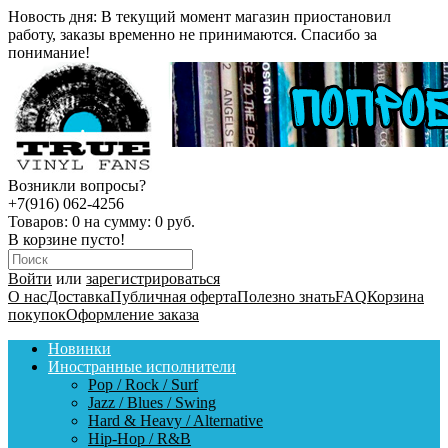
Новость дня:
В текущий момент магазин приостановил
работу, заказы временно не принимаются. Спасибо за
понимание!
Возникли вопросы?
+7(916) 062-4256
Товаров:
0
на сумму:
0 руб.
В корзине пусто!
Войти
или
зарегистрироваться
О нас
Доставка
Публичная оферта
Полезно знать
FAQ
Корзина
покупок
Оформление заказа
Новинки
Иностранные исполнители
Pop / Rock / Surf
Jazz / Blues / Swing
Hard & Heavy / Alternative
Hip-Hop / R&B