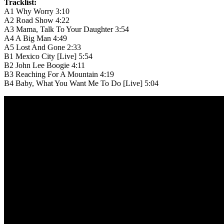
Tracklist:
A1
Why Worry
3:10
A2
Road Show
4:22
A3
Mama, Talk To Your Daughter
3:54
A4
A Big Man
4:49
A5
Lost And Gone
2:33
B1
Mexico City [Live]
5:54
B2
John Lee Boogie
4:11
B3
Reaching For A Mountain
4:19
B4
Baby, What You Want Me To Do [Live]
5:04