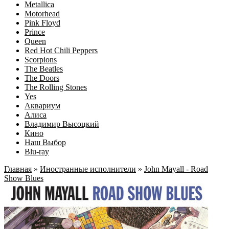
Metallica
Motorhead
Pink Floyd
Prince
Queen
Red Hot Chili Peppers
Scorpions
The Beatles
The Doors
The Rolling Stones
Yes
Аквариум
Алиса
Владимир Высоцкий
Кино
Наш Выбор
Blu-ray
Главная
»
Иностранные исполнители
»
John Mayall ‎- Road
Show Blues