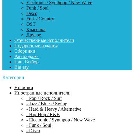
Electronic / Synthpop / New Wave
Funk / Soul
Disco
Folk / Country
OST
Классика
Другое
Отечественные исполнители
Подарочные издания
Сборники
Распродажа
Наш Выбор
Blu-ray
Категории
Новинки
Иностранные исполнители
- Pop / Rock / Surf
- Jazz / Blues / Swing
- Hard & Heavy / Alternative
- Hip-Hop / R&B
- Electronic / Synthpop / New Wave
- Funk / Soul
- Disco