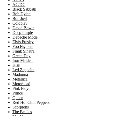
AC/DC
Black Sabbath
Bob Dylan
Bon Jovi
Coldplay
David Bowie
Deep Purple
Depeche Mode
Elvis Presley
Foo Fighters
Frank Sinatra
Green Day
Iron Maiden
Kiss
Led Zeppelin
Madonna
Metallica
Motorhead
Pink Floyd
Prince
Queen
Red Hot Chili Peppers
Scorpions
The Beatles