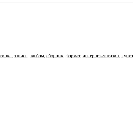
тинка
,
запись
,
альбом
,
сборник
,
формат
,
интернет-магазин
,
купи