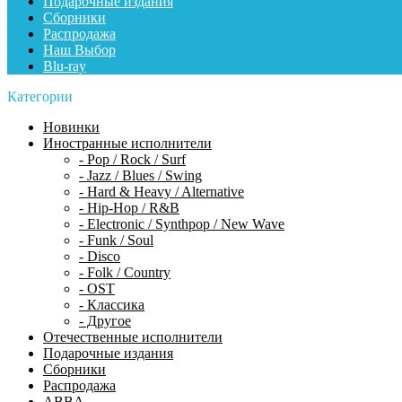
Подарочные издания
Сборники
Распродажа
Наш Выбор
Blu-ray
Категории
Новинки
Иностранные исполнители
- Pop / Rock / Surf
- Jazz / Blues / Swing
- Hard & Heavy / Alternative
- Hip-Hop / R&B
- Electronic / Synthpop / New Wave
- Funk / Soul
- Disco
- Folk / Country
- OST
- Классика
- Другое
Отечественные исполнители
Подарочные издания
Сборники
Распродажа
ABBA