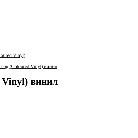
loured Vinyl)
d Vinyl) винил