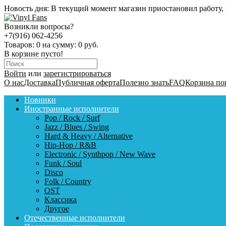
Новость дня:
В текущий момент магазин приостановил работу, 
Возникли вопросы?
+7(916) 062-4256
Товаров:
0
на сумму:
0 руб.
В корзине пусто!
Войти
или
зарегистрироваться
О нас
Доставка
Публичная оферта
Полезно знать
FAQ
Корзина по
Новинки
Иностранные исполнители
Pop / Rock / Surf
Jazz / Blues / Swing
Hard & Heavy / Alternative
Hip-Hop / R&B
Electronic / Synthpop / New Wave
Funk / Soul
Disco
Folk / Country
OST
Классика
Другое
Отечественные исполнители