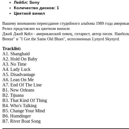
Лейбл: Sony
Количество дисков: 1
Цветной винил
Вашему вниманию
переиздание студийного альбома 1989 года америк
Релиз представлен на цветном виниле.
Джей Джей Кейл - американский певец, гитарист, автор песен. Наиболь
Breeze" и "I Got the Same Old Blues", исполненных Lynyrd Skynyrd.
Tracklist:
A1. Shanghaid
A2. Hold On Baby
A3. No Time
A4. Lady Luck
A5. Disadvantage
A6. Lean On Me
A7. End Of The Line
B1. New Orleans
B2. Tijuana
B3. That Kind Of Thing
B4. Who's Talking
B5. Change Your Mind
B6. Humdinger
B7. River Boat Song