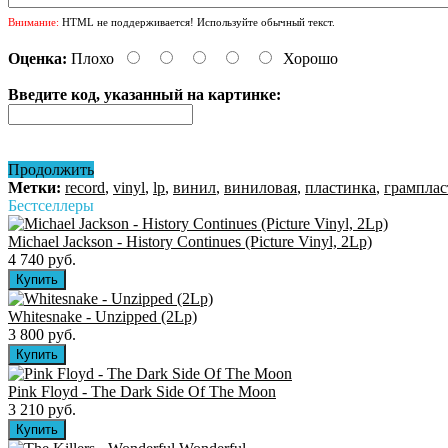
Внимание:
HTML не поддерживается! Используйте обычный текст.
Оценка:
Плохо
Хорошо
Введите код, указанный на картинке:
Продолжить
Метки:
record
,
vinyl
,
lp
,
винил
,
виниловая
,
пластинка
,
грамплас
Бестселлеры
Michael Jackson - History Continues (Picture Vinyl, 2Lp)
4 740 руб.
Whitesnake - Unzipped (2Lp)
3 800 руб.
Pink Floyd - The Dark Side Of The Moon
3 210 руб.