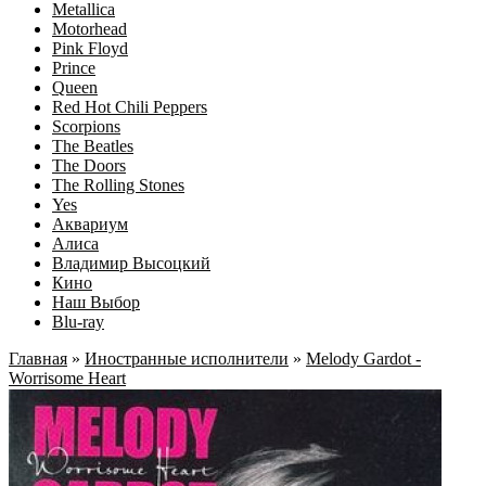
Metallica
Motorhead
Pink Floyd
Prince
Queen
Red Hot Chili Peppers
Scorpions
The Beatles
The Doors
The Rolling Stones
Yes
Аквариум
Алиса
Владимир Высоцкий
Кино
Наш Выбор
Blu-ray
Главная
»
Иностранные исполнители
»
Melody Gardot -
Worrisome Heart