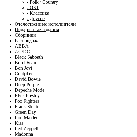
- Folk / Country
- OST
- Классика
- Другое
Отечественные исполнители
Подарочные издания
Сборники
Распродажа
ABBA
AC/DC
Black Sabbath
Bob Dylan
Bon Jovi
Coldplay
David Bowie
Deep Purple
Depeche Mode
Elvis Presley
Foo Fighters
Frank Sinatra
Green Day
Iron Maiden
Kiss
Led Zeppelin
Madonna