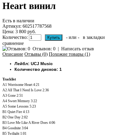
Heart винил
Есть в наличии
Артикул:
602517787568
Цена: 3 800 руб.
Количество:
- или -
в закладки
сравнение
Отзывов: 0
|
Написать отзыв
Описание
Отзывы (0)
Похожие товары (1)
Лейбл: UCJ Music
Количество дисков: 1
Tracklist
A1
Worrisome Heart
4:21
A2
All That I Need Is Love
2:36
A3
Gone
2:51
A4
Sweet Memory
3:22
A5
Some Lessons
5:23
B1
Quiet Fire
4:13
B2
One Day
2:02
B3
Love Me Like A River Does
4:06
B4
Goodnite
3:04
B5
Twilight
1:01