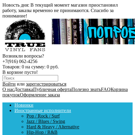
Новость дня:
В текущий момент магазин приостановил
работу, заказы временно не принимаются. Спасибо за
понимание!
Возникли вопросы?
+7(916) 062-4256
Товаров:
0
на сумму:
0 руб.
В корзине пусто!
Войти
или
зарегистрироваться
О нас
Доставка
Публичная оферта
Полезно знать
FAQ
Корзина
покупок
Оформление заказа
Новинки
Иностранные исполнители
Pop / Rock / Surf
Jazz / Blues / Swing
Hard & Heavy / Alternative
Hip-Hop / R&B