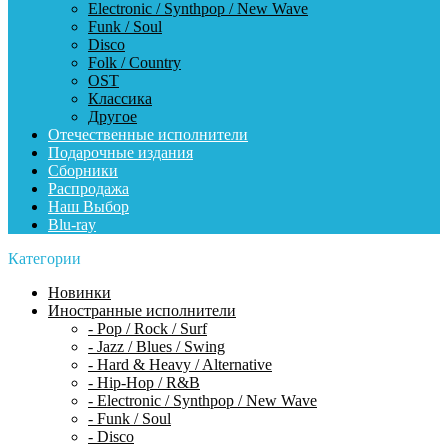
Electronic / Synthpop / New Wave
Funk / Soul
Disco
Folk / Country
OST
Классика
Другое
Отечественные исполнители
Подарочные издания
Сборники
Распродажа
Наш Выбор
Blu-ray
Категории
Новинки
Иностранные исполнители
- Pop / Rock / Surf
- Jazz / Blues / Swing
- Hard & Heavy / Alternative
- Hip-Hop / R&B
- Electronic / Synthpop / New Wave
- Funk / Soul
- Disco