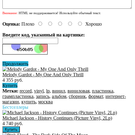
Внимание:
HTML не поддерживается! Используйте обычный текст.
Оценка:
Плохо
Хорошо
Введите код, указанный на картинке:
Продолжить
Melody Gardot - My One And Only Thrill
4 355 руб.
Купить
Метки:
record
,
vinyl
,
lp
,
винил
,
виниловая
,
пластинка
,
грампластинка
,
запись
,
альбом
,
сборник
,
формат
,
интернет-
магазин
,
купить
,
москва
Бестселлеры
Michael Jackson - History Continues (Picture Vinyl, 2Lp)
4 740 руб.